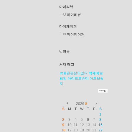
마이리뷰
마이리뷰
마이페이퍼
마이페이퍼
방명록
서재 태그
박물관은살아있다
백제예술
탐험
아이프로슈머
아트브릿
지
2026
8
S
M
T
W
T
F
S
1
2
3
4
5
6
7
8
9
10
11
12
13
14
15
16
17
18
19
20
21
22