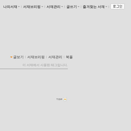
나의서재
ｌ
서재브리핑
ｌ
서재관리
ｌ
글쓰기
ｌ
즐겨찾는 서재
ｌ
글보기
ｌ
서재브리핑
ｌ
서재관리
ｌ
북플
이 서재에서 사용된 태그입니다.