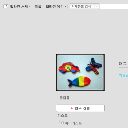
알라딘 서재
ｌ
북플
ｌ
알라딘 메인
ｌ
서재통합 검색
태그
박물
-
클립통
리스트
마이리스트