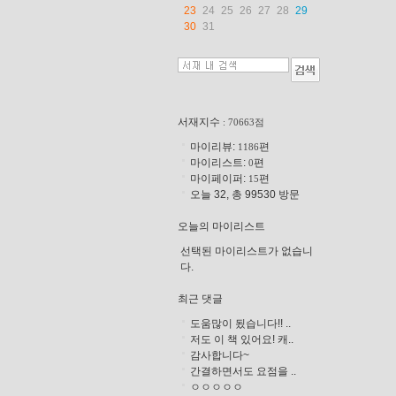
23
24
25
26
27
28
29
30
31
서재지수
: 70663점
마이리뷰:
편
1186
마이리스트:
편
0
마이페이퍼:
편
15
오늘 32, 총 99530 방문
오늘의 마이리스트
선택된 마이리스트가 없습니
다.
최근 댓글
도움많이 됬습니다!! ..
저도 이 책 있어요! 캐..
감사합니다~
간결하면서도 요점을 ..
ㅇㅇㅇㅇㅇ