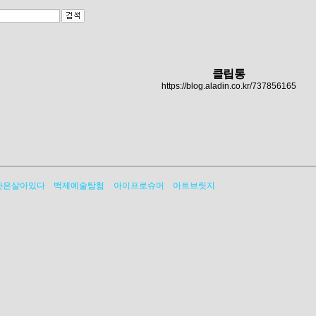
클립통
https://blog.aladin.co.kr/737856165
관은살아있다
백제예술탐험
아이프로슈머
아트브릿지