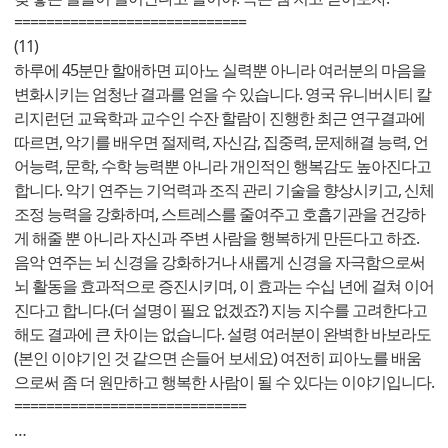
=============================
(11)
하루에 45분만 할애하면 피아노 실력뿐 아니라 여러분의 마음을
변화시키는 엄청난 결과를 얻을 수 있습니다. 영국 유니버시티 칼
리지런던 교육학과 교수인 수잔 할람이 진행한 최근 연구결과에
따르면, 악기를 배우면 절제력, 자신감, 집중력, 문제해결 능력, 언
어능력, 문학, 수학 능력뿐 아니라 개인적인 행복감도 높아진다고
합니다. 악기 연주는 기억력과 조직 관리 기술을 향상시키고, 신체
조정 능력을 강화하며, 스트레스를 줄여주고 호흡기관을 건강하
게 해줄 뿐 아니라 자신과 주변 사람을 행복하게 만든다고 하죠.
음악 연주는 뇌 신경을 강화하거나 새롭게 신경을 자극함으로써
뇌 활동을 효과적으로 증진시키며, 이 효과는 수십 년에 걸쳐 이어
진다고 합니다.(더 설명이 필요 없겠죠?) 지능 지수를 고려한다고
해도 결과에 큰 차이는 없습니다. 설령 여러분이 완벽한 바보라도
(본인 이야기인 것 같으면 손들어 보세요) 여전히 피아노를 배움
으로써 좀 더 원만하고 행복한 사람이 될 수 있다는 이야기입니다.
=============================
…