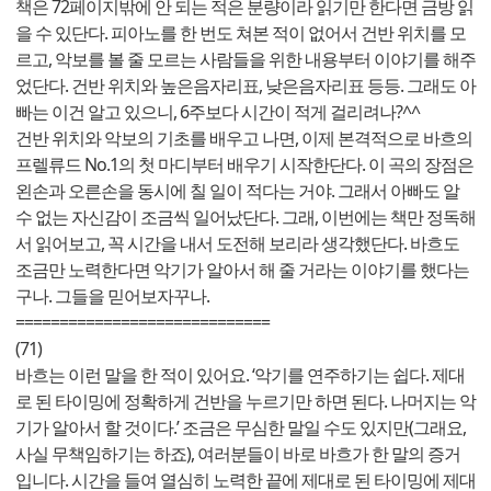
책은 72페이지밖에 안 되는 적은 분량이라 읽기만 한다면 금방 읽
을 수 있단다. 피아노를 한 번도 쳐본 적이 없어서 건반 위치를 모
르고, 악보를 볼 줄 모르는 사람들을 위한 내용부터 이야기를 해주
었단다. 건반 위치와 높은음자리표, 낮은음자리표 등등. 그래도 아
빠는 이건 알고 있으니, 6주보다 시간이 적게 걸리려나?^^
건반 위치와 악보의 기초를 배우고 나면, 이제 본격적으로 바흐의
프렐류드 No.1의 첫 마디부터 배우기 시작한단다. 이 곡의 장점은
왼손과 오른손을 동시에 칠 일이 적다는 거야. 그래서 아빠도 알
수 없는 자신감이 조금씩 일어났단다. 그래, 이번에는 책만 정독해
서 읽어보고, 꼭 시간을 내서 도전해 보리라 생각했단다. 바흐도
조금만 노력한다면 악기가 알아서 해 줄 거라는 이야기를 했다는
구나. 그들을 믿어보자꾸나.
=============================
(71)
바흐는 이런 말을 한 적이 있어요. ‘악기를 연주하기는 쉽다. 제대
로 된 타이밍에 정확하게 건반을 누르기만 하면 된다. 나머지는 악
기가 알아서 할 것이다.’ 조금은 무심한 말일 수도 있지만(그래요,
사실 무책임하기는 하죠), 여러분들이 바로 바흐가 한 말의 증거
입니다. 시간을 들여 열심히 노력한 끝에 제대로 된 타이밍에 제대