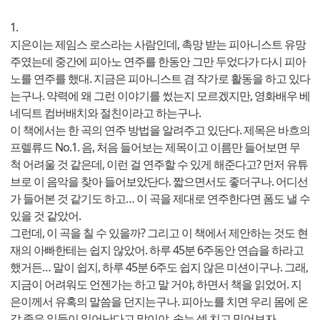
1.
지은이는 제임스 로스라는 사람인데, 촉망 받는 피아니스트 유망
주였는데 중간에 피아노 연주를 한동안 그만 두었다가 다시 피아
노를 연주를 했대. 지금은 피아니스트 겸 작가로 활동을 하고 있다
는구나. 약력에 왜 그런 이야기를 썼는지 모르겠지만, 영화배우 베
네딕트 컴버배치와 절친이라고 하는구나.
이 책에서는 한 곡의 연주 방법을 알려주고 있단다. 제목은 바흐의
프렐류드 No.1. 음, 처음 들어보는 제목이고 이름만 들어보면 무
척 어려울 것 같은데, 이런 걸 연주할 수 있게 해준다고? 먼저 유튜
브로 이 음악을 찾아 들어보았단다. 짧으면서도 좋더구나. 어디선
가 들어본 것 같기도 하고… 이 곡을 제대로 연주한다면 폼도 낼 수
있을 것 같았어.
그런데, 이 곡을 칠 수 있을까? 그리고 이 책에서 제안하는 것도 현
재의 아빠한테는 쉽지 않았어. 하루 45분 6주동안 연습을 하라고
했거든… 말이 쉽지, 하루 45분 6주도 쉽지 않은 미션이구나. 그래,
지금이 어려워도 언젠가는 하고 말 거야, 하면서 책을 읽었어. 지
은이께서 유혹의 말씀을 던지는구나. 피아노를 치면 우리 몸에 온
갖 좋은 일들이 일어난다고 말이야. 속는 셈 치고 믿어보자.