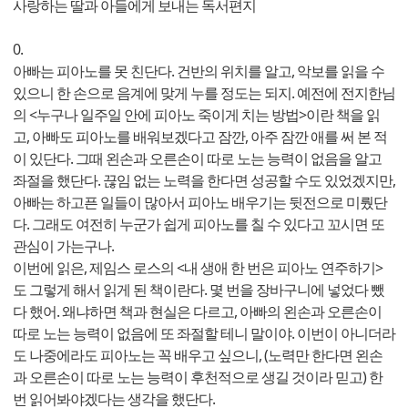
사랑하는 딸과 아들에게 보내는 독서편지
0.
아빠는 피아노를 못 친단다. 건반의 위치를 알고, 악보를 읽을 수
있으니 한 손으로 음계에 맞게 누를 정도는 되지. 예전에 전지한님
의 <누구나 일주일 안에 피아노 죽이게 치는 방법>이란 책을 읽
고, 아빠도 피아노를 배워보겠다고 잠깐, 아주 잠깐 애를 써 본 적
이 있단다. 그때 왼손과 오른손이 따로 노는 능력이 없음을 알고
좌절을 했단다. 끊임 없는 노력을 한다면 성공할 수도 있었겠지만,
아빠는 하고픈 일들이 많아서 피아노 배우기는 뒷전으로 미뤘단
다. 그래도 여전히 누군가 쉽게 피아노를 칠 수 있다고 꼬시면 또
관심이 가는구나.
이번에 읽은, 제임스 로스의 <내 생애 한 번은 피아노 연주하기>
도 그렇게 해서 읽게 된 책이란다. 몇 번을 장바구니에 넣었다 뺐
다 했어. 왜냐하면 책과 현실은 다르고, 아빠의 왼손과 오른손이
따로 노는 능력이 없음에 또 좌절할 테니 말이야. 이번이 아니더라
도 나중에라도 피아노는 꼭 배우고 싶으니, (노력만 한다면 왼손
과 오른손이 따로 노는 능력이 후천적으로 생길 것이라 믿고) 한
번 읽어봐야겠다는 생각을 했단다.