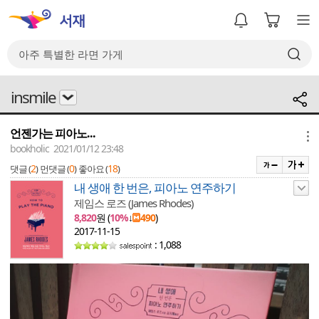
insmile
언젠가는 피아노...
메뉴
bookholic 2021/01/12 23:48
2
0
18
댓글 (
)
먼댓글 (
)
좋아요 (
)
내 생애 한 번은, 피아노 연주하기
제임스 로즈 (James Rhodes)
8,820
원 (
10%
↓
490
)
2017-11-15
: 1,088