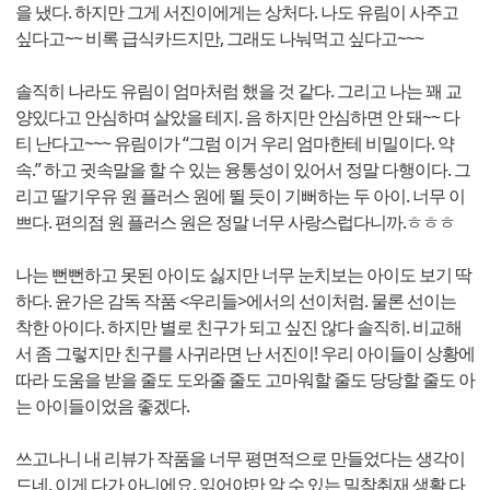
을 냈다. 하지만 그게 서진이에게는 상처다. 나도 유림이 사주고
싶다고~~ 비록 급식카드지만, 그래도 나눠먹고 싶다고~~~
솔직히 나라도 유림이 엄마처럼 했을 것 같다. 그리고 나는 꽤 교
양있다고 안심하며 살았을 테지. 음 하지만 안심하면 안 돼~~ 다
티 난다고~~~ 유림이가 “그럼 이거 우리 엄마한테 비밀이다. 약
속.” 하고 귓속말을 할 수 있는 융통성이 있어서 정말 다행이다. 그
리고 딸기우유 원 플러스 원에 뛸 듯이 기뻐하는 두 아이. 너무 이
쁘다. 편의점 원 플러스 원은 정말 너무 사랑스럽다니까.ㅎㅎㅎ
나는 뻔뻔하고 못된 아이도 싫지만 너무 눈치보는 아이도 보기 딱
하다. 윤가은 감독 작품 <우리들>에서의 선이처럼. 물론 선이는
착한 아이다. 하지만 별로 친구가 되고 싶진 않다 솔직히. 비교해
서 좀 그렇지만 친구를 사귀라면 난 서진이! 우리 아이들이 상황에
따라 도움을 받을 줄도 도와줄 줄도 고마워할 줄도 당당할 줄도 아
는 아이들이었음 좋겠다.
쓰고나니 내 리뷰가 작품을 너무 평면적으로 만들었다는 생각이
드네. 이게 다가 아니에요. 읽어야만 알 수 있는 밀착취재 생활 다