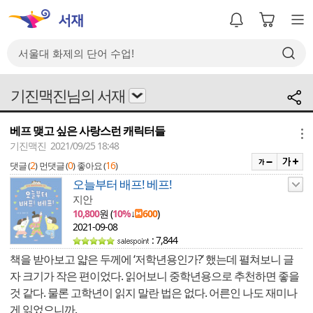
기진맥진님의 서재
베프 맺고 싶은 사랑스런 캐릭터들
메뉴
기진맥진 2021/09/25 18:48
2
0
16
댓글 (
)
먼댓글 (
)
좋아요 (
)
오늘부터 배프! 베프!
지안
10,800
원 (
10%
↓
600
)
2021-09-08
: 7,844
책을 받아보고 얇은 두께에 ‘저학년용인가?’ 했는데 펼쳐보니 글
자 크기가 작은 편이었다. 읽어보니 중학년용으로 추천하면 좋을
것 같다. 물론 고학년이 읽지 말란 법은 없다. 어른인 나도 재미나
게 읽었으니까.