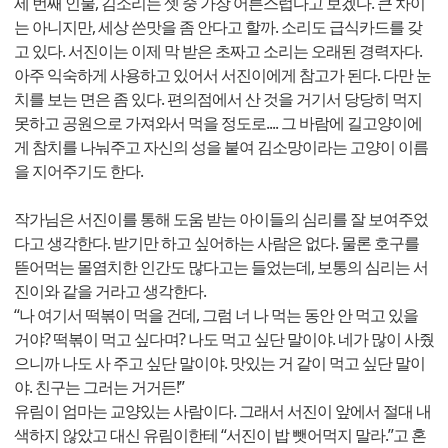
세 번째 인물, 김소리는 셋 중 가장 어른스럽다고 보겠다. 큰 차이
는 아니지만, 세상 쓴맛을 좀 안다고 할까. 소리도 급식카드를 갖
고 있다. 서진이는 이제 막 받은 초짜고 소리는 오래된 경력자다.
아주 익숙하게 사용하고 있어서 서진이에게 참고가 된다. 다만 눈
치를 보는 면은 좀 있다. 편의점에서 산 것을 거기서 당당히 먹지
못하고 공원으로 가져와서 먹을 정도로.... 그 바람에 길고양이에
게 참치를 나눠주고 자신의 성을 붙여 김소망이라는 고양이 이름
을 지어주기도 한다.
작가님은 서진이를 통해 도움 받는 아이들의 심리를 잘 보여주었
다고 생각한다. 받기만 하고 싶어하는 사람은 없다. 물론 호구를
뜯어먹는 몰염치한 인간도 많다고는 들었는데, 보통의 심리는 서
진이와 같을 거라고 생각한다.
“나 여기서 떡볶이 먹을 건데, 그럼 너 나 먹는 동안 안 먹고 있을
거야? 떡볶이 먹고 싶다며? 나도 먹고 싶단 말이야. 네가 많이 사줬
으니까 나도 사 주고 싶단 말이야. 맛있는 거 같이 먹고 싶단 말이
야. 친구는 그러는 거거든!”
유림이 엄마는 교양있는 사람이다. 그래서 서진이 앞에서 절대 내
색하지 않았고 대신 유림이한테 “서진이 밥 뺏어먹지 말라.”고 혼