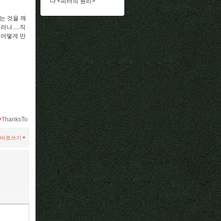
다 <피터의 원리>
는 것을 깨
.....직
 어떻게 만
ThanksTo
바로쓰기