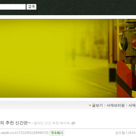
글보기
ｌ
서재브리핑
ｌ
서재
의 추천 신간은~
ｌ
알라딘 신간 추천 페이퍼
og.aladin.co.kr/713195113/6996725
강수철
l 2014