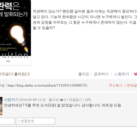
직관력이 있는가? 왠만큼 살아본 결과 이제는 직관력이 중요하다
달고 있다. 기능적 완숙함은 시간이 지나면 누구에게나 쌓인다. 그러나
관과 감정을 아우르는 그 힘은 누구에게나 존재하지 않는다. 이걸
들 수 있을까?
먼댓글(
0
)
좋아요(
3
)
좋아요
ｌ
공유하기
ｌ
찜하기
ｌ
소 :
ㅣ
https://blog.aladin.co.kr/trackback/713195113/6996725
주소복사
먼댓글
사랑지기
|
|
2014-05-06 11:31
좋아요
0
댓글달기
URL
안녕하세요? 5월 추천 도서(3권) 잘 읽었습니다. 감사합니다. 파트장 드림