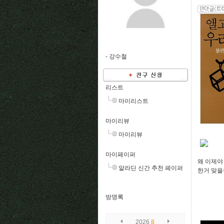
-
강수철
리스트
마이리스트
마이리뷰
마이리뷰
마이페이퍼
왜 이제야
알라딘 신간 추천 페이퍼
한거 맞을
방명록
2026
8