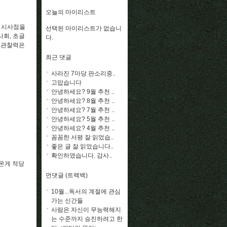
오늘의 마이리스트
은 시사점을
선택된 마이리스트가 없습니
사회, 초글
다.
한 관찰력은
최근 댓글
사라진 7마당 판소리중..
고맙습니다
안녕하세요? 9월 추천 ..
안녕하세요? 8월 추천 ..
안녕하세요? 7월 추천 ..
안녕하세요? 5월 추천 ..
안녕하세요? 4월 추천 ..
꼼꼼한 서평 잘 읽었습..
좋은 글 잘 읽었습니다..
확인하였습니다. 감사..
나온게 적당
먼댓글 (트랙백)
10월...독서의 계절에 관심
가는 신간들
사람은 자신이 무능력해지
는 수준까지 승진하려고 한