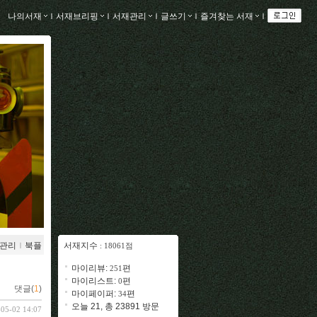
나의서재
ｌ
서재브리핑
ｌ
서재관리
ｌ
글쓰기
ｌ
즐겨찾는 서재
ｌ
관리
ｌ
북플
서재지수
: 18061점
마이리뷰:
편
251
마이리스트:
편
0
댓글(
1
)
마이페이퍼:
편
34
오늘 21, 총 23891 방문
-05-02 14:07