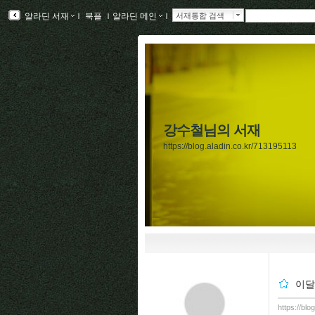
알라딘 서재
ｌ
북플
ｌ
알라딘 메인
ｌ
서재통합 검색
강수철님의 서재
https://blog.aladin.co.kr/713195113
이달
https://bl