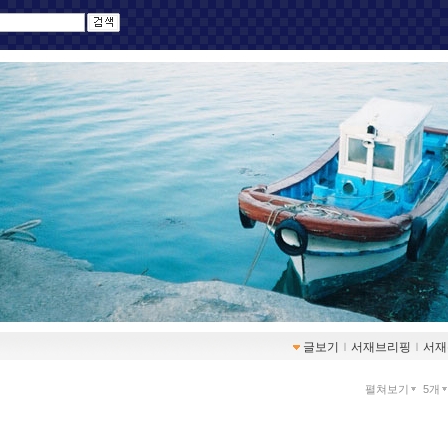
글보기
ｌ
서재브리핑
ｌ
서재
펼쳐보기
5개