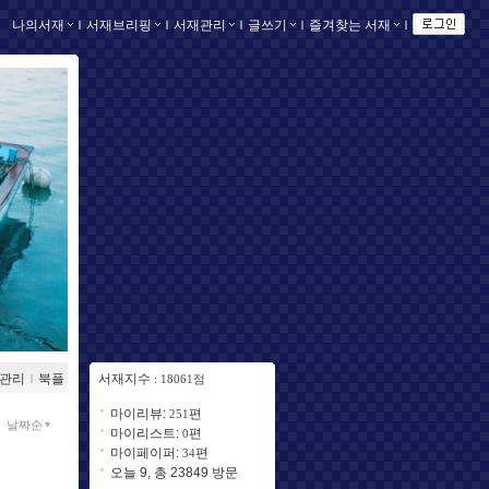
나의서재
ｌ
서재브리핑
ｌ
서재관리
ｌ
글쓰기
ｌ
즐겨찾는 서재
ｌ
관리
ｌ
북플
서재지수
: 18061점
마이리뷰:
편
251
날짜순
마이리스트:
편
0
마이페이퍼:
편
34
오늘 9, 총 23849 방문