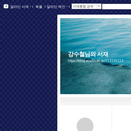
알라딘 서재
ｌ
북플
ｌ
알라딘 메인
ｌ
서재통합 검색
강수철님의 서재
https://blog.aladin.co.kr/713195113