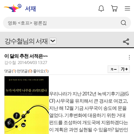
강수철님의 서재
이 달의 추천 서적은~~
메뉴
강수철 2014/04/03 13:27
1
0
1
댓글 (
)
먼댓글 (
)
좋아요 (
)
우리나라가 지난 2012년 녹섹기후기금(G
CF) 사무국을 유치해서 큰 경사로 여겼고,
지난 해 12월 기금 사무국이 송도에 문을
열었다. 기후변화에 대응하기 위한 거대
펀드를 조성하여 개도국에 지원하겠다는
이 계획은 과연 실현될 수 있을까? 일반인