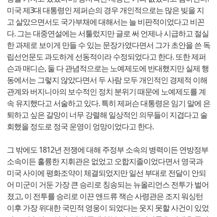
미국 제3대 대통령인 제퍼슨의 경우 개인적으로는 많은 빚을 지
고 살았으면서도 국가부채에 대해서는 늘 비판적이었다고 비꼰
다. 그는 대중연설에는 서툴렀지만 글로 써 언제나 시급하고 절실
한 과제로 보이게 만들 수 있는 문장가였다면서 그가 초안을 쓴 독
립선언문도 과도하게 선동적이라 수정되었다고 한다. 또한 제퍼
슨과 매디슨, 둘 다 관념적으로는 노예제도에 반대했지만 실제 행
동에서는 그렇지 않았다면서 두 사람 모두 개인적인 경제적 이해
관계와 버지니아의 보수적인 정치 분위기 때문에 노예제도를 계
속 유지했다고 서술하고 있다. 특히 제퍼슨 대통령은 임기 말에 은
퇴하고 싶은 갈망이 너무 강렬해 일상적인 의무들이 지겹다고 술
회했을 정도로 정국 운영이 엉망이었다고 한다.
그 밖에도 1812년 전쟁에 대해 주정부 소속의 병력이든 연방정부
소속이든 훌륭한 지휘관은 없었고 오합지졸이었다면서 영국과
미국 사이에 평화조약이 체결되었지만 일선 부대로 전달이 안되
어 미군이 거둔 가장 큰 승리로 칭송되는 뉴올리언스 전투가 벌어
졌고, 이 전투를 승리로 이끈 앤드류 잭슨 사령관은 조지 워싱턴
이후 가장 위대한 국민적 영웅이 되었다는 웃지 못할 사건이 있었