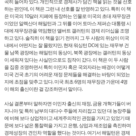
곡히 들어차 있다. 개인적으로 경제사가 담긴 책을 읽는 것을 선호
하는 편인데, 이 책은 그런 내 선호를 잘 반영하고 있다. 특히 이 책
은 미국의 10달러 지폐에 등장하는 인물로 미국의 초대 재무장관
이었던 알렉산더 해밀턴과 그 뒤를 이어 토마스 제퍼슨 대통령 시
대에 재무장관을 역임했던 앨버트 갤러틴의 경제 리더십을 조명
하고 있다. 솔직히 이 책을 읽기 전까지 그 두 사람의 위상이 미국
내에서 어떤지는 잘 몰랐지만, 현재 워싱턴 DC에 있는 재무부 건
물 남쪽 광장에는 해밀턴의 동상이, 북쪽 광장에는 갤러틴의 동상
이 세워져 있다는 사실만으로도 짐작이 갔다. 이 책은 이 두 사람
을 집중 조명하면서 특히 이민자 혹은 국외자라는 배경이 어떻게
미국 건국 초기의 어려운 재정 문제들을 해결하는 바탕이 되었는
지에 초점을 맞추고 있다. 미국 최초 6명의 재무장관 가운데 4명
이 해외 출신이란 걸 강조하면서 말이다.
사실 결론부터 말하자면 이민자 출신의 재정, 금융 개혁가들이 버
지니아 및 특히 남부의 대다수 주들에 자리잡고 있던 대 농장주들
에 비해 보다 상업적이고 세계주의적인 관점을 가지고 있었기 때
문에 보다 넓은 통찰력을 가지고 은행, 상업과 제조업을 촉진하며
경제성장의 견인차 역할을 했다는 것이다. 여기서 해밀턴은 경제