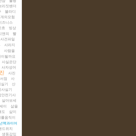
한잠
불평
브리짓밴더
주
블라디
우개의모험
비즈니스
고흐
빙상
리앤의
빨
사건파일
부
사라지
기
사람을
원이될까요
사실은단
사자성어
진
사진
코서점
사
기실기
산
기사실기
업안전기사
살아보세
세이
삶을
태도
삶이
대를움직이
넌맥과이어
샌드위치
생동감있