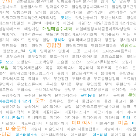
만화
만화로보는3분과학1편
만화로즐기는미분과적분
많이
말
말공부
는필사노트
말글필사노트
말더듬이주교
말랑말랑동시따라쓰기
말랑말랑두근
퀴시북
말롱스여왕
말의힘
말장난
말하기기술
말하기영어
말하기품격
말
맛있고재밌고독특한전세계의시장
맛있는
맛있는글쓰기
맛있는레시피
망설
테스트시험일정
매경test
매매계약
매염제
매일1장
매일1장초등영어쓰기습관
매일매일수채화
일경제테스트
매일매일
매일매일행복해곰돌이푸탁상달력
매혹적인
매혹적인곡선
맨드라미의빨강버드나무의초록
머리를쓰자
먹는
필기체
메이드
멘토링
멸망
명리학
명리학에서길을찾다
명문장
명시필사
명탐정
명탐정
명인의술
명장
명탐견
명탐정고명달
명탐정은밀항중
명탐정코난94
명화
명화걸작
명효계
모공
모나리자
모냐모냐여름축제
던
모두소중해
모두잘자요
모르는게약
모리사와아키오
모리스르블랑
모리
루
모모
모방살의
모소박영주
모슬렘
모요사
모의고사5회분토익
모질게
모험
목구멍에세든남자
목동
목마와숙녀
목숨바쳐
목요조곡
몬스터1
몬
뽀작
몰랑귀염뽀작손그림그리기
몰랑이
몰입은과학이다
몸에좋아
몽땅연필
묘약레시피북
묘약록
무녀
무단횡단
무라카미병
무료동영상강의
무료특
무명화가
무모한스튜디어
무서운
무서움
무술
무인양품
무하
무한감솨
협로맨스
무협소설
문너머의세계들
문방구
문법새로운공부법
문예마당
문
문
문장수집가
문주선
문학·책
문학과지성사
문학동네
문학서
문학판
문화
하는참쉬운따라쓰기
문화유산
묻히다
물감팔레트
물건
물고기
물
물받이기능
물속에서
물이달아나
물질
물한잔으로충분한꽃수채화
뭉크
어
뭐든지척척
미꽃체
미꽃체글씨
미꽃체마스터북
미끈거리는
미끼
미나
미니니만들기
미니메이트
미디어
미디어숲
미디어창비
미라네집
미래
미미여사
미술
미로찾기
미르북컴퍼니
미묘함의차이
미분과적분
미
미술문화
업
미술사
미술안내서
미술이나를붙잡을때
미술이야기
미술
스터리
미스터리소설
미스터리한일상
미스터웨인
미스테리
미아그림
미