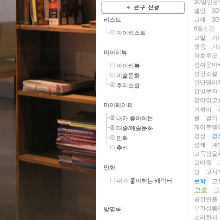
30일인문
델링
3
리스트
교재
3
6월신간
마이리스트
고일
가
줬음
가
마이리뷰
와호루모
장쉬운마
마이리뷰
성장소설
미술문화
간단명리
추리소설
갑골문자
같이읽고
마이페이퍼
거북이
내가 좋아하는
물
걷기
게이트웨
대중/예술문화
경성
경
만화
성제
계
추리
고득점을
고마움
만화
당
고서
내가 좋아하는 캐릭터
문학
고
고흐
고
공간연출
부가설렘
방명록
소리한자