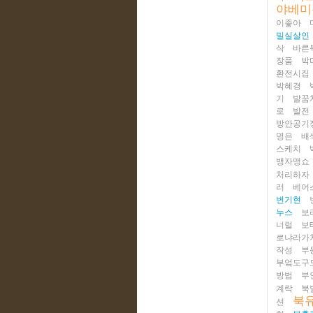
야베미
이좋아
밀실살인
삭
바른
장품
박
환전시집
박혜경
기
발꿈
로
발전
방안공기
명은
배
스케치
뱅자맹쇼
처리하자
러
베어
변기현
누스
보
너럴
보
로냐라가
작성
부
부엌도구
방법
부
계락
북
북
션