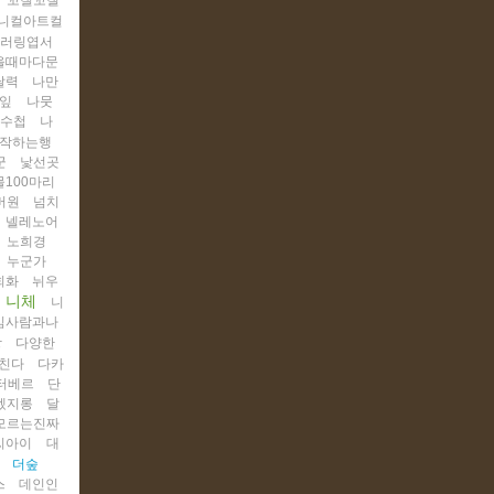
꼬질꼬질
니컬아트컬
러링엽서
을때마다문
달력
나만
잎
나뭇
기수첩
나
작하는행
군
낯선곳
100마리
버원
넘치
넬레노어
노희경
누군가
회화
뉘우
니체
니
김사람과나
당
다양한
친다
다카
터베르
단
겠지롱
달
모르는진짜
씨아이
대
더숲
스
데인인