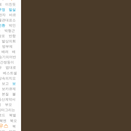
케
미친듯
무정
밀실
한자
바르
물관대표소
인환
박인
문
박형근
당포
반항
발상의회
방부제
배려
배
승기의어반
간쌍둥이
규
법대로
베스트셀
장속의치요
보고
보
보카큐제
본질
볼
동산계약서
퉁
부모
릭터그리는
로드
북벌
북엔
북오
우스
북