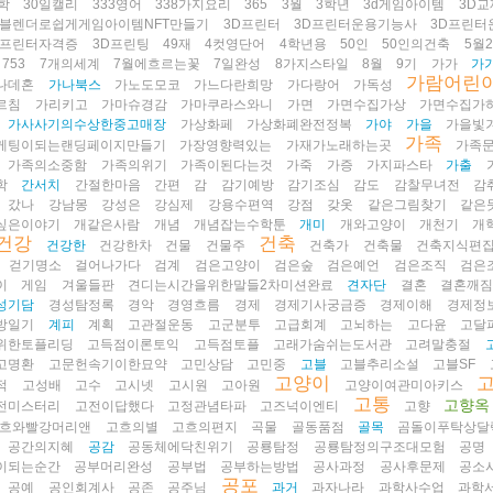
학
30일캘리
333영어
338가지요리
365
3월
3학년
3d게임아이템
3D교
D블렌더로쉽게게임아이템NFT만들기
3D프린터
3D프린터운용기능사
3D프린터
D프린터자격증
3D프린팅
49재
4컷영단어
4학년용
50인
50인의건축
5월
753
7개의세계
7월에흐르는꽃
7일완성
8가지스타일
8월
9기
가가
가
가람어린
나데혼
가나북스
가노도모코
가느다란희망
가다랑어
가독성
르침
가리키고
가마슈경감
가마쿠라스와니
가면
가면수집가상
가면수집가
가사사기의수상한중고매장
가상화페
가상화폐완전정복
가야
가을
가을빛
가족
케팅이되는랜딩페이지만들기
가장영향력있는
가재가노래하는곳
가족
가족의소중함
가족의위기
가족이된다는것
가죽
가증
가지파스타
가출
학
간서치
간절한마음
간편
감
감기예방
감기조심
감도
감찰무녀전
감
갔나
강남몽
강성은
강심제
강용수편역
강점
갖옷
같은그림찾기
같은
싶은이야기
개같은사람
개념
개념잡는수학툰
개미
개와고양이
개천기
개
건강
건축
건강한
건강한차
건물
건물주
건축가
건축물
건축지식편
걷기명소
걸어나가다
검계
검은고양이
검은숲
검은예언
검은조직
검은
이
게임
겨울들판
견디는시간을위한말들2차미션완료
견자단
결혼
결혼깨
성기담
경성탐정록
경악
경영흐름
경제
경제기사궁금증
경제이해
경제정
방일기
계피
계획
고관절운동
고군분투
고급회계
고뇌하는
고다윤
고달
위한토플리딩
고득점이론토익
고득점토플
고래가숨쉬는도서관
고려말충절
고명환
고문헌속기이한묘약
고민상담
고민중
고블
고블추리소설
고블SF
고양이
적
고성배
고수
고시넷
고시원
고아원
고양이여관미아키스
고통
고향옥
전미스터리
고전이답했다
고정관념타파
고즈넉이엔티
고향
흐와빨강머리앤
고흐의별
고흐의편지
곡물
골동품점
골목
곰돌이푸탁상달
공간의지혜
공감
공동체에닥친위기
공룡탐정
공룡탐정의구조대모험
공명
이되는순간
공부머리완성
공부법
공부하는방법
공사과정
공사후문제
공소
공포
공예
공인회계사
공존
공주님
과거
과자나라
과학사수업
과학