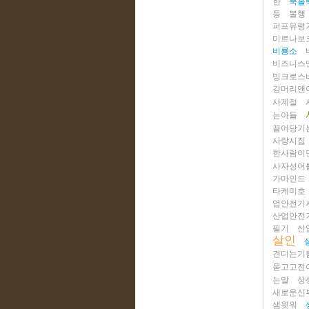
한
북홀
등
불행
퍼프유령
미르나보
비룡소
비즈니스
빙크로스
강머리앤
사계절
는아들
끌어당기
사랑시집
한사람이
사자성어
가마인드
타케미호
업안전기
산업안전
필기
산
살인
견디는기
묻고고전
는말
상
새로운신
샘윗워