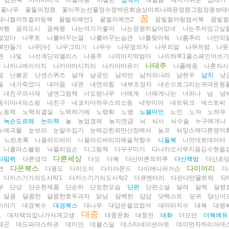
김현옥
까마마미식
까멜레옹
까칠한
깜찍이
깨달음
깨지기쉬운
껍데기
꽃나무
꽃들의정원
꽃이주는선물정수정박은희송상아최나래윤정원그림정원보태
꿈
태니컬아트컬러링북
꿀벌의예언1
꿀벌의예언2
꿈빛컬러링엽서북
꿈빛컬
여행
꿈의도시
꿈해몽
나는여기가좋아
나는영원히살아있네
나는주저앉고싶
걸었다
나루토
나를바꾸는말
나를바꾸는습관
나를찾아줘
나름추리
나만의
북만들기
나무[수]
나무그리기
나무수
나무옆의자
나무의말
나무처럼
나뭇
면
나빛
나선계단의앨리스
나용주
나의마지막엄마
나의하루1줄스페인어쓰
나태주
나카나에이이치
나카야마시치리
나카야마유이
나폴레옹
나혼자시
림
난봉꾼
난센스퀴즈
날개
남궁민
남자만
남자의나라
남현우
납치
낭
들
내가죽었다
내마음
내면
내면의힘
내부조정자
내손으로그리는귀여운동물
내친구의서재
냉면그림책
너도밤나무
너에게
너에게나는
너와나
넘
넘
둥이마녀의쇼핑
네친구
네코지마하우스의소동
네탓이야
네트워크
넥스트씨
노동력
노력의결실
노력하기에
노령화
노병
노블마인
노인
노자
노하우
녹슨도르래
논리력
놀
농업경제
농지연금
뇌
뇌사
뇌수술
누구에게나
누에괴물
눈보라
눈알수집가
눈에갇힌외딴산장에서
눔프
뉘앙스에다른영어
느린초록
니꼴라드바리
니꼴라드바리의예술적향수
니들북
니멋데로데이터
니콜라스볼링
닉윌리엄슨
다그림책
다꾸꾸미기
다나카오사무지음김수현옮
다른세상
다람쥐
다른생각
다모
다복
다산어른의하루
다산책방
다산초
다온북스
다이어리
연
다용도
다이도지
다이아몬드
다이애나퍼거슨
다
다카스기가의도시락1
다카스기가의도시락2
다큐멘터리
다판다만물트럭
닥
부
단상
단순한제품
단순히
단정한모습
단편
단편소설
달려
달력
달렸
달콤
달콤한
달콤한호두과자
닭님
담백한
답답
닷텍스트
당귀
당신이
이야기
대경북수
대경북스
대나무
대답은필요없어
대머리지수
대복
대원
대중
1
대저택의집나가서개고생
대중문화
대항전
대화
더모던
더북에듀
래곤
데드파더스하권
데미안
데블스딜
데스티네이션아트
데이먼자하리아데