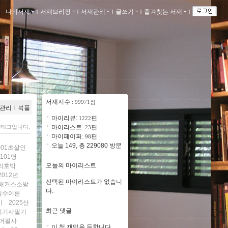
나의서재
ｌ
서재브리핑
ｌ
서재관리
ｌ
글쓰기
ｌ
즐겨찾는 서재
ｌ
서재지수
: 99971점
관리
ｌ
북플
마이리뷰:
편
1222
 태그입니다.
마이리스트:
편
23
마이페이퍼:
편
98
오늘 149, 총 229080 방문
001초살인
101명
오늘의 마이리스트
의호박
2012년
선택된 마이리스트가 없습니
3해커스소방
다.
필수이론
기
2025산
최근 댓글
전기기사필기
인어필사
이 책 재밌을 듯합니다..