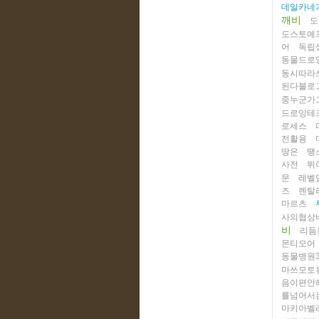
데일카네
깨비
도
도스토예
어
독립
동물드로
동시따라
된다블로
중누군가
드로잉테
로세스
전활용
땅은
땡
사전
뛰
문
레벨
즈
렌탈
마르츠
사의협상
비
리듬
몬티모어
동물병원
마쓰모토
음이편안
를넘어서
마키아벨