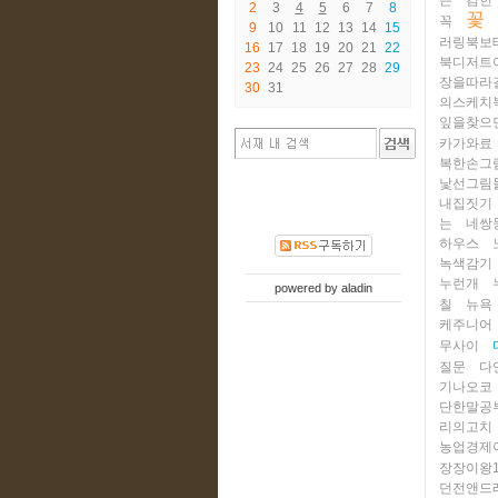
은
김헌
2
3
4
5
6
7
8
꽃
꼭
9
10
11
12
13
14
15
러링북보
16
17
18
19
20
21
22
북디저트
23
24
25
26
27
28
29
장을따라
30
31
의스케치
잎을찾으
카가와료
복한손그
낯선그림
내집짓기
는
네쌍
하우스
녹색감기
누런개
powered by
aladin
칠
뉴욕
케주니어
무사이
질문
다
기나오코
단한말공
리의고치
농업경제
장장이왕
던전앤드