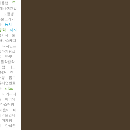
도
사용법
에서생긴일
도플갱
동물그리기
사
동시
동화
돼지
억시니
둘
어반스케치
디자인프
털마케팅실
함
딴짓
식물학잡학
럼
레드
레저
렌
스팅
롭모
류재언변호
리드
판
마가리타
원
마리의
마스터링
마음이
마
지막몰입나
마케팅
치
만석꾼