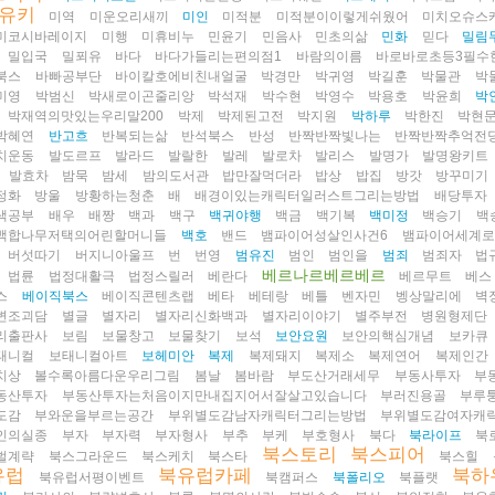
유키
미역
미운오리새끼
미인
미적분
미적분이이렇게쉬웠어
미치오슈스
미코시바레이지
미행
미휴비누
민윤기
민음사
민초의삶
민화
믿다
밀림
밀입국
밀푀유
바다
바다가들리는편의점1
바람의이름
바로바로초등3필수
북스
바빠공부단
바이칼호에비친내얼굴
박경만
박귀영
박길훈
박물관
박
미영
박범신
박새로이곤줄리앙
박석재
박수현
박영수
박용호
박윤희
박
박재역의맛있는우리말200
박제
박제된고전
박지원
박하루
박한진
박현
박혜연
반고흐
반복되는삶
반석북스
반성
반짝반짝빛나는
반짝반짝추억전
치운동
발도르프
발라드
발랄한
발레
발로차
발리스
발명가
발명왕키트
발효차
밤묵
밤세
밤의도서관
밥만잘먹더라
밥상
밥집
방갓
방꾸미기
정화
방울
방황하는청춘
배
배경이있는캐릭터일러스트그리는방법
배당투자
색공부
배우
배짱
백과
백구
백귀야행
백금
백기복
백미정
백승기
백
백합나무저택의어린할머니들
백호
밴드
뱀파이어성살인사건6
뱀파이어세계로
버섯따기
버지니아울프
번
번영
범유진
범인
범인을
범죄
범죄자
법
베르나르베르베르
법륜
법정대활극
법정스릴러
베란다
베르무트
베스
스
베이직북스
베이직콘텐츠랩
베타
베테랑
베틀
벤자민
벵상말리에
벽
변조괴담
별글
별자리
별자리신화백과
별자리이야기
별주부전
병원형제단
리출판사
보림
보물창고
보물찾기
보석
보안요원
보안의핵심개념
보카큐
태니컬
보태니컬아트
보헤미안
복제
복제돼지
복제소
복제연어
복제인간
치상
볼수록아름다운우리그림
봄날
봄바람
부도산거래세무
부동사투자
부
동산투자
부동산투자는처음이지만내집지어서잘살고있습니다
부러진용골
부루
도감
부와운을부르는공간
부위별도감남자캐릭터그리는방법
부위별도감여자캐
인의실종
부자
부자력
부자형사
부추
부케
부호형사
북다
북라이프
북
북스토리
북스피어
벌계략
북스그라운드
북스케치
북스타
북스힐
유럽
북유럽카페
북하
북유럽서평이벤트
북캠퍼스
북폴리오
북플랫