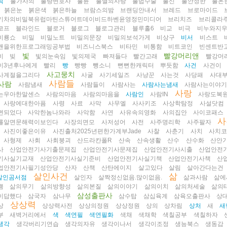
릭
불가사의
불량변호사
불륜
불멸의사랑
불법수술
불신
불안정한
불온
붉은눈
붉은색
붉은하늘
브람스의밤
브랜딩안내서
브레드
브로마이드
기차의비밀북유럽마틴스튜어트데이비드하벤윤영정민미디어
브리치즈
브리콜라
코프
블라인드
블로거
블로그
블로그관리
블루홀6
비교
비극
비누와지
비룡쇼
비밀
비밀노트
비밀의문장
비밀의보석가게
비상구
비서
비스트
맨을위한프로그래밍공부법
비즈니스북스
비타민
비통함
비트코인
빈센트반
빛
빨강머리앤
비
빚
빛의눈속임
빛의제국
빠져들다
빨간고래
빨강머
이3년후나에게
빨리
빵
빵빵
뺑소니
뻔뻔한캐릭터
뿌듯함
사건
사건이
사고뭉치
사계절을그리다
사굴
사기세일즈
사냥꾼
사는것
사당패
사대
사람들
사람
사람냄새
사람들이
사람사는
사람사는냄새
사람사는이야
사랑
는우아한말센스
사람의마음
사람의마음을
사람인
사람IN
사랑도복
사랑에대한아픔
사령
사료
사막
사무엘
사사키조
사상학탐정
사설닷컴
면되었다
사악한놈나와라
사악함
사연
사유속의영화
사의집안
사이코패스
사
를알면문해력이보인다
사장의면모
사저성어
사전
사주명리학
사주팔자
사진이좋은이유
사진출처2025년편한가계부Jade
사찰
사춘기
사치
사치
사형제
사회
사회붕괴
산드라칸폴R
산속
산속생활
산수
산수화
산안
사
산업안전기사기출문제집
산업안전기사문제집
산업안전기사시출
산업안전
기사실기교재
산업안전기사실기준비
산업안전기사실기책
산업안전기사책
산
업안전기사필기성안당
산자
산책
산탄에이지
살고있다
살림
살아간다는건
살인사건
삶
살인곰서점
살인자
살짝정신없음.많이없음.
삶과사람
삶에
쁨
삶의무기
삶의방향성
삶의본질
삶의이야기
삶의이치
삶의처세술
삶의
삼성출판사
이답했다
삼국자
삼나무
삼수탑
삼십육계
삼육오출판사
상
상상력
상
상상력사전
상상의정원
상상정원
상의
상차림
상처
새
새
부
새벽거리에서
색
색연필
색연필화
색채
색채학
색칠공부
색칠하자
생각
생각버리기연습
생각의자유
생각이나서
생각이조정
생능북스
생동감