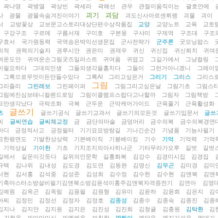
곽나영
곽병열
곽상빈
곽세라
곽해선
관우
관절이움직이는
괄호안에
괴기
괴담
사
광물
광물속숨겨진이야기
괴도신사아르센뤼팽
괴물
괴이
서
교방꽃상
교보문고스토리대상단편수상작품집
교양
교양노트
교육
교토
구강구조
구르메
구름서재
구미호
구본웅
구샤미
구제역
구조대
구조
구효서
국가원동력
국역송은박익선생문집
군사전략가
군주론
굿모닝팝스
의적
권력의기술자
권루시안
권은미
권재우
귀신
귀신집
귀신퇴치
귀여
여운도안
귀여운손그림굿즈일러스트
귀여움
귀엽고
그길가에서
그냥컬링
이필요하다
그대의인생
그들의생각을훔치다
그들이
그런거아니겠니
그레이
그록으로무엇이든만들수있다
그록AI
그리고싶은거
그리기
그리스
그리스
그림
그리즐리
그린레보
그린페이퍼
그림그리고싶은날
그림기초
그림스
그림에진심보태니컬펜드로잉
그림이클램프스럽다고나할까
그림자
그림책방
프만생각났다
극락조화
극복
근두운
근막케어가이드
근육풀기
근육활성화
글쓰기
츠
글쓰기공식
글쓰기교과서
글쓰기의모든것
글쓰기입문서
글쓰
씨
글씨연습
글씨체교정
금
금단의마술
금덩어리
금수의복
금수의복경연
마디
긍정적사고
긍정필터
기기묘묘방랑길
기나긴순간
기념품
기능사필기
묘한평면도
기발한상상력
기본베이직
기봉베이킹
기수
기억
기억력
기억
기억상실
기이한
기초
기치조지의아사히나군
기타무라가오루
길벗
길벗
길에서
길운이깃듯다
길위의인문학
길흉화복
김강수
김경미시집
김경집
규택
김나위
김내성
김도경
김도연
김동완
김명신
김무곤
김미경
김미
서현
김서홍
김석중
김성준
김성희
김수정
김수헌
김수현
김앤북
김앤
기축마스터소방설비필기김앤북소방김윤석이홍주김앤북자격증전기
김연아
김영
김예원
김옥곤
김옥림
김용필
김원형
김유미
김윤하
김윤희
김은지
김
아찌
김정민
김정선
김정자
김정호
김종성
김종수
김종숙
김종진
김종
김지나
김지안
김지원
김지은
김진성
김진희
김청귤
김충원
김탁환
김