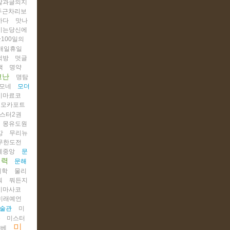
말과글의지
두근차리보
하다
맛나
이는당신에
100일의
매일휴일
먹방
멋글
책
명약
코난
명탐
모네
모더
시마료코
모카포트
스터2권
몽유도원
강
무리뉴
무한도전
예중앙
문
해력
문해
리학
물리
뭐
뭐든지
미마사코
미래예언
술관
미
품
미스터
미
야베