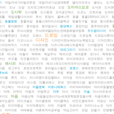
기
데일카네기비밀의문장
데일카네기성공대화론
델리아오언스
델피노
도구
도미야스요코
끼비
도난
도담
도리언그레이의초상
도망
도서관
도서관
도시락
프스키
도시방황
도시풍경
도어공간박스
도코노
도토리숲
도파민
생활
독립생활다이어리
독서
돈많아
돌배나무
동물
동물100마리그리기
잉
동물병원
동물속담
동물스케치마스터컬렉션
동물친구들
동생
동서문화
쓰기
동아엠엔비
동아일보
동아일보사
동양북스
동전지갑
동주와빈센트
그상위노출
두뇌사용법
두뇌에색을입히는전래동화컬러링북
두드림미디어
두
드로잉
그녀를죽였다
드래곤
드레스
드로잉기법
드로잉북
드로잉샤론의
디자인
크닉
들녁
디오니소스
디자인이한눈에보이는책방도감
디자인캔다
디자인하우스
디저트
디저트여행
디즈니픽사베스트컬렉션
디지털경제
디지
디지털시대
디테일
따끈한국물
따뜻함
따라그리기
따라쓰기
따스한
따스
스B
떠나자
떠돌이
떡떡떡
떡살무늬
떡의사연
떡의종류
또다시
똑똑한
어난
뜨인돌
뜨인돌어린이
라곰
라온민화
라이프레코드
라인프렌즈
런던
레시피
업
레오나르도다빈치
레오나르도다빈치의두뇌사용법
레이더스제독
리즘
로그우드
로로프로젝트
로리넬슨스필먼
로맨스
로베르토인토첸티
로
루브르
루스웨어
루시몽고메리
루어
루팡
뤼팽
류경희
류인수
류재언
바이블
류치
리니
리니의펜드로잉클래스
리더쉽
리더스코리아
리드리드출
문고
리라장사건
리스컴
리틀프레스
린넨
린다분데스탐
릴리의어반스케치
마고북스
마녀사냥
마들렌북
마로니에북스
마리야바하레바
마리의동물병
3
마메
마무리
마법의
마법학교
마부
마사
마석관
마술
마스카르포네
마음
유키오
마음산책
마음을성장시키는세계문학명문장필사책
마음의휴식
해지는음악
마이크넬슨
마이클윗워
마이클잭슨
마인드맵태국어
마정산
마
는힘
마지막행성
마지막휴양지
마차
마찰력
마츠미네
마치다소노코
마카
리
마키아토
마태볶음
마흔최적의공부법
막심고리키
만담
만들기
만병통