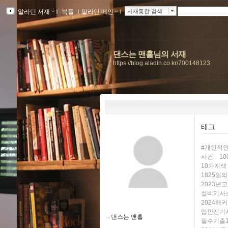
알라딘 서재
ｌ
북플
ｌ
알라딘 메인
ｌ
서재통합 검색
댄스는 맨홀님의 서재
https://blog.aladin.co.kr/700148123
태그
#개인적
사건
1
10가지색
1825일
2023년
설비기사
2024
업안전기
-
댄스는 맨홀
필수기출1