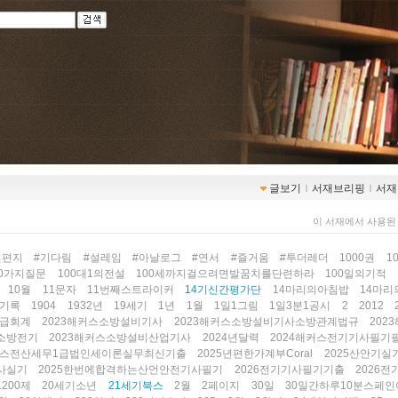
글보기
ｌ
서재브리핑
ｌ
서재
이 서재에서 사용된
인편지
#기다림
#설레임
#아날로그
#연서
#즐거움
#투더레더
1000권
1
00가지질문
100대1의전설
100세까지걸으려면발꿈치를단련하라
100일의기적
10월
11문자
11번째스트라이커
14기신간평가단
14마리의아침밥
14마리
의기록
1904
1932년
19세기
1년
1월
1일1그림
1일3분1공시
2
2012
고급회계
2023해커스소방설비기사
2023해커스소방설비기사소방관계법규
202
소방전기
2023해커스소방설비산업기사
2024년달력
2024해커스전기기사필기
해커스전산세무1급법인세이론실무최신기출
2025년편한가계부Coral
2025산안기실
사실기
2025한번에합격하는산언안전기사필기
2026전기기사필기기출
2026
200제
20세기소년
21세기북스
2월
2페이지
30일
30일간하루10분스페