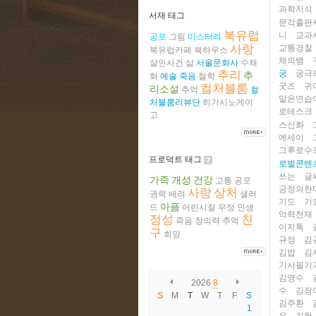
과학지식
서재 태그
문각출판
북유럽
니
교과
공포
그림
미스터리
사랑
교통경찰
북유럽카페
북하우스
체의뱀
살인사건
삶
서울문화사
수채
추리
궁
궁극
추
화
예술
죽음
철학
굿즈
귀
컬처블룸
리소설
추억
컬
말은연습
처블룸리뷰단
히가시노게이
로테스크
고
스신화
에세이
그후로수
프로덕트 태그
로벌콘텐
쓰는
글
가족
개성
건강
고통
공포
긍정의한
사랑
상처
권력
배려
샐러
기도
기
아픔
드
어린시절
우정
인생
억력천재
정성
친
죽음
창의력
추억
이지톡
구
희망
규정
김
김밥
김
기사필기
김영수
2026
8
수
김장
S
M
T
W
T
F
S
김주환
1