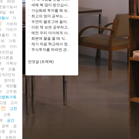
재
3D모
새해 복 많이 받으십시..
운용기능사
가상화폐 투자를 해 보..
26일
64
최고의 영어 공부는.....
가형사
가
우연히 블로그에 들어..
이
가르쳐
이런 책 보면 공부하고..
하
가모가
예전 우리 아이에게 사..
겨울차
가
화분에 물을 줄 때 식..
문제
가족
제가 처음 학교에서 영..
가치
가카
주식투자를 하려면 관..
춰진진실
듯다른꽃
먼댓글 (트랙백)
혁
거북선
집부
건출
조직2인자
짐
경마장
보
계면활
퍼
고두현
고령화가족
고생
고서
고전
고전
고호
력
공간
공부
공
시효
공식
서
과학자