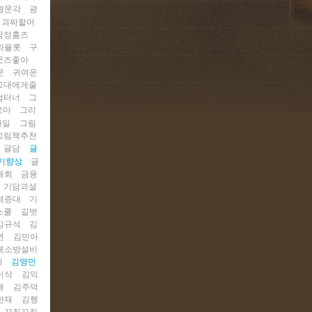
광문각
광
괴짜할머
탐정홈즈
와플롯
구
굿즈좋아
운
귀여운
그대에게줄
엄터너
그
로마
그리
타일
그림
그림책추천
글담
글
기향상
글
대회
금융
기담괴설
력증대
기
스쿨
길벗
김규석
김
연
김민아
북소방설비
대
김영민
이삭
김익
해
김주덕
한재
김행