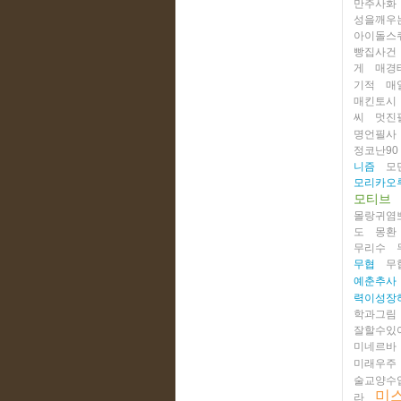
만주사화
성을깨우
아이돌스
빵집사건
게
매경
기적
매
매킨토시
씨
멋진
명언필사
정코난90
니즘
모
모리카오
모티브
몰랑귀염
도
몽환
무리수
무협
무
예춘추사
력이성장
학과그림
잘할수있
미네르바
미래우주
술교양수
미
라