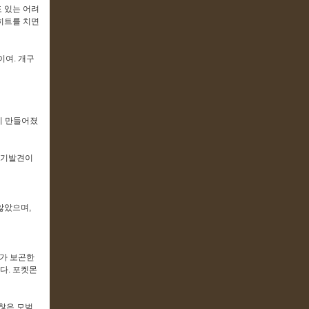
 있는 어려
히트를 치면
이여. 개구
게 만들어졌
자기발견이
않았으며,
다가 보곤한
다. 포켓몬
찮은 모범