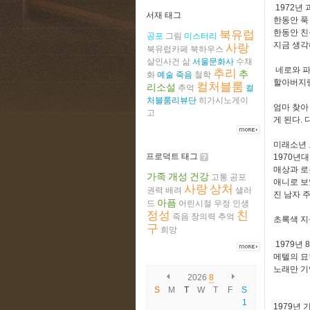
1972년
서재 태그
한동안 푹
한동안 친
북유럽
공포
그림
미스터리
지금 생각
사랑
북유럽카페
북하우스
살인사건
삶
서울문화사
수채
네로와 파
추리
추
화
예술
죽음
철학
할아버지랑
컬처블룸
리소설
추억
컬
처블룸리뷰단
히가시노게이
엄마 찾아
고
게 된다.
미래소년 
프로덕트 태그
1970년
매상과 로
가족
개성
건강
고통
공포
애니로 보
사랑
상처
권력
배려
샐러
진 남자 
아픔
드
어린시절
우정
인생
정성
친
죽음
창의력
추억
초록색 지
구
희망
1979년 
메텔의 묘
노래만 기
2026
8
S
M
T
W
T
F
S
1
1979년