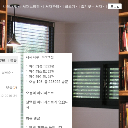
나의서재
ｌ
서재브리핑
ｌ
서재관리
ｌ
글쓰기
ｌ
즐겨찾는 서재
ｌ
서재지수
: 99971점
관리
ｌ
북플
마이리뷰:
편
1222
마이리스트:
편
23
날짜순
마이페이퍼:
편
98
오늘 198, 총 228925 방문
댓글(
0
)
오늘의 마이리스트
-12-29 01:34
선택된 마이리스트가 없습니
다.
최근 댓글
이 책 재밌을 듯합니다..