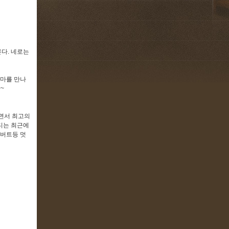
다. 네로는
엄마를 만나
~
으면서 최고의
디는 최근에
알버트등 멋