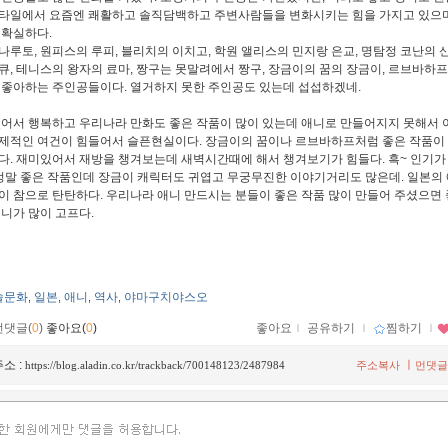
타일에서 요즘엔 쾌활하고 솔직담백하고 주변사람들을 변화시키는 힘을 가지고 있으
 확실하다.
나루토, 원피스의 루피, 블리치의 이치고, 학원 앨리스의 민지랑 은교, 명탐정 코난의 
 큐, 테니스의 왕자의 료마, 짱구는 못말려에서 짱구, 장금이의 꿈의 장금이, 르브바하
 좋아하는 주인공들이다. 열거하지 못한 주인공도 있는데 섭섭하겠네.
어서 행복하고 우리나라 만화도 좋은 작품이 많이 있는데 애니로 만들어지지 못해서 아
제적인 여건이 힘들어서 슬픈현실이다. 장금이의 꿈이나 르브바하프처럼 좋은 작품이
다. 재미있어서 재방을 챙겨보는데 새벽시간때에 해서 챙겨보기가 힘들다. 흑~ 인기가
정말 좋은 작품인데 장금이 캐릭터도 귀엽고 무궁무진한 이야기거리도 많은데. 일본의 
이 참으로 탄탄하다. 우리나라 애니 만드시는 분들이 좋은 작품 많이 만들어 주셨으면 
애니가 많이 고프다.
술문화
일본
애니
역사
야마구치야스오
,
,
,
,
먼댓글(
0
)
좋아요(
0
)
좋아요
ｌ
공유하기
ｌ
찜하기
ｌ
소 :
ㅣ
https://blog.aladin.co.kr/trackback/700148123/2487984
주소복사
먼댓글