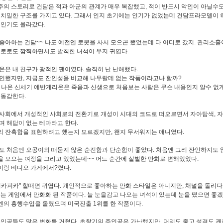
의 스토리로 건담은 적과 아군의 관계가 매우 복잡했고, 적이 반드시 악인이 아닐수도
 치밀한 구조를 가지고 있다. 그래서 인지 초기에는 인기가 없었는데 건담프라모델이 
 인기도 올라갔다.
좋아하는 건담~~ 나도 예전엔 로봇을 사서 모으곤 했었는데 다 어디로 갔지. 관리소홀
케로로도 깜찍하면서도 발칙한 녀석이 무지 귀엽다.
은 내 친구가 광적인 팬이였다. 솔직히 난 난해했다.
인했지만, 지금도 잔인성을 비교해 나무랄데 없는 작품이라고나 할까?
에 나온 신세기 에반게리온은 죽음과 신생으로 처음보는 사람은 무슨 내용인지 알수 없
 동감한다.
사회에서 개성적인 사회로의 전환기로 개성이 시대의 코드로 떠오르면서 자아탐색, 
며 해답이 없는 테마라고 한다.
 잔혹함을 표현하려고 했는지 모르겠지만, 왠지 무서워지는 애니였다.
 처음엔 오공이의 때묻지 않은 순진함과 단순함이 좋았다. 처음엔 그리 잔인하지도 
 모으는 여정을 그리고 있었는데~~ 어느 순간에 살벌한 만화로 변해있었다.
랑 비디오 가게에서?렸다.
피카피카" 할때면 귀엽다. 개인적으로 좋아하는 만화 스타일은 아니지만, 채널을 돌리
츄는 게임에서 만화화 된 작품이다. 늘 눈을감고 나오는 녀석이 있는데 눈을 떴으면 좋겠
억엔의 흥행수입을 올렸으며 미국진출 1위를 한 작품이다.
인공들도 많은 변화를 거쳤다. 초창기의 주인공은 가난했지만, 머리도 좋고 성격도 괜