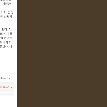
며 자신만
신이치, 탐정
프의 반왕자
쉽다. 아
 많이 나왔
 별로 없는
애니의 역
좋겠다. 나
ThanksTo
바로쓰기