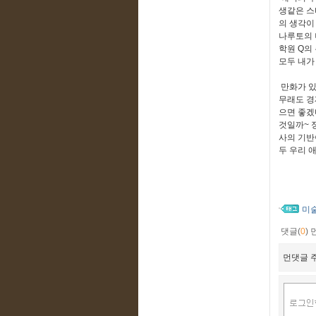
생같은 스
의 생각이
나루토의 
학원 Q의
모두 내가
만화가 있
무래도 경
으면 좋겠
것일까~ 
사의 기반
두 우리 
미
댓글(
0
)
먼댓글 주