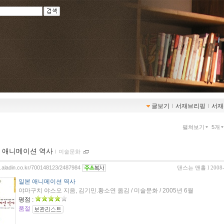
글보기
ｌ
서재브리핑
ｌ
서재
펼쳐보기
5개
 애니메이션 역사
ｌ
미술문화
og.aladin.co.kr/700148123/2487984
댄스는 맨홀
l 2008
일본 애니메이션 역사
야마구치 야스오 지음, 김기민.황소연 옮김 / 미술문화 / 2005년 6월
평점 :
품절