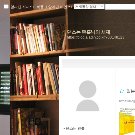
알라딘 서재
ｌ
북플
ｌ
알라딘 메인
ｌ
서재통합 검색
댄스는 맨홀님의 서재
https://blog.aladin.co.kr/700148123
일본
https://bl
-
댄스는 맨홀