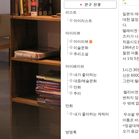
리스트
일본의 애
대한 열정
마이리스트
다.
텔레비젼 
마이리뷰
즈카가 나
마이리뷰
처음시도된
1964년
미술문화
철완 아톰
추리소설
서 1억 
마이페이퍼
1시간 3
내가 좋아하는
산은 60
대중/예술문화
그런데 텔
만화
텔리비젼 
추리
변하지 않
수 밖에 
만화
내가 좋아하는 캐릭터
무쇠팔 무
아톰은 바
<정글대제
오가 용감
방명록