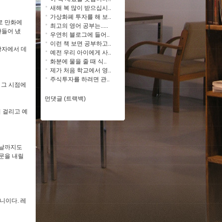
새해 복 많이 받으십시..
가상화폐 투자를 해 보..
로 만화에
최고의 영어 공부는.....
만들어 냈
우연히 블로그에 들어..
이런 책 보면 공부하고..
왕자에서 데
예전 우리 아이에게 사..
화분에 물을 줄 때 식..
제가 처음 학교에서 영..
주식투자를 하려면 관..
 그 시점에
먼댓글 (트랙백)
이 걸리고 예
늘날까지도
문을 내릴
니이다. 레