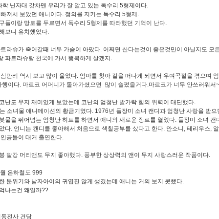
 과학 닌자대 갓차맨 우리가 잘 알고 있는 독수리 5형제이다.
 빠져서 보았던 애니이다. 정의를 지키는 독수리 5형제.
구들이랑 망토를 두르면서 독수리 5형제를 따라했던 기억이 난다.
해보니 유치했었다.
트라슈가 죽어갈때 너무 가슴이 아팠다. 어쩌면 산다는것이 좋은것만이 아닐지도 모른
 파트라슈랑 천국에 가서 행복하게 살겠지.
 삼만리 역시 보고 많이 울었다. 엄마를 찾아 길을 떠나게 되면서 우여곡절을 겪으며 
 다행이다. 마르코 어머니가 돌아가셨으면 많이 슬펐을거다.마르코가 너무 안쓰러워서~
코난도 무지 재미있게 보았는데 코난의 엄청난 발가락 힘의 위력이 대단했다.
대는 소녀물 애니메이션의 황금기였다. 1976년 들장미 소녀 캔디과 엄청난 사랑을 받
봇물을 뛰어넘는 엄청난 히트를 하면서 애니의 새로운 장르를 열었다. 들장미 소녀 캔
았다. 언니는 캔디를 좋아해서 처음으로 색칠공부를 샀다고 한다. 안소니, 테리우스, 
주인공들이 대거 출연한다.
붕 빨강 머리앤도 무지 좋아했다. 풍부한 상상력의 앤이 무지 사랑스러운 작품이다.
8월 은하철도 999
한 분위기와 남자아이의 귀엽진 않게 생겼는데 애니는 거의 보지 못했다.
억나는건 왜일까??
 기동전사 건담