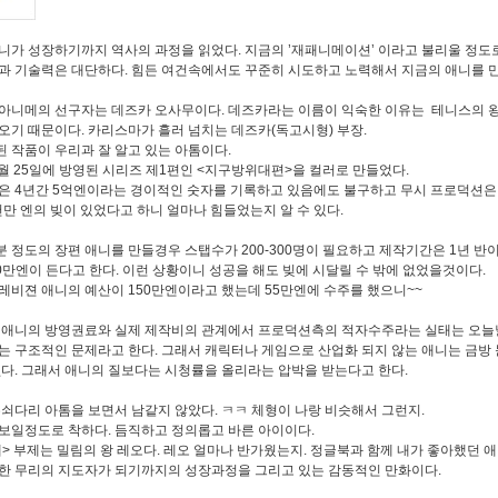
니가 성장하기까지 역사의 과정을 읽었다. 지금의 ’재패니메이션’ 이라고 불리울 정도
과 기술력은 대단하다. 힘든 여건속에서도 꾸준히 시도하고 노력해서 지금의 애니를 
아니메의 선구자는 데즈카 오사무이다. 데즈카라는 이름이 익숙한 이유는 테니스의 
오기 때문이다. 카리스마가 흘러 넘치는 데즈카(독고시형) 부장.
 작품이 우리과 잘 알고 있는 아톰이다.
 1월 25일에 방영된 시리즈 제1편인 <지구방위대편>을 컬러로 만들었다.
은 4년간 5억엔이라는 경이적인 숫자를 기록하고 있음에도 불구하고 무시 프로덕션은
5천만 엔의 빚이 있었다고 하니 얼마나 힘들었는지 알 수 있다.
0분 정도의 장편 애니를 만들경우 스탭수가 200-300명이 필요하고 제작기간은 1년 반
00만엔이 든다고 한다. 이런 상황이니 성공을 해도 빚에 시달릴 수 밖에 없었을것이다.
레비젼 애니의 예산이 150만엔이라고 했는데 55만엔에 수주를 했으니~~
애니의 방영권료와 실제 제작비의 관계에서 프로덕션측의 적자수주라는 실태는 오
는 구조적인 문제라고 한다. 그래서 캐릭터나 게임으로 산업화 되지 않는 애니는 금방 
없다. 그래서 애니의 질보다는 시청률을 올리라는 압박을 받는다고 한다.
쇠다리 아톰을 보면서 남같지 않았다. ㅋㅋ 체형이 나랑 비슷해서 그런지.
보일정도로 착하다. 듬직하고 정의롭고 바른 아이이다.
> 부제는 밀림의 왕 레오다. 레오 얼마나 반가웠는지. 정글북과 함께 내가 좋아했던 애
한 무리의 지도자가 되기까지의 성장과정을 그리고 있는 감동적인 만화이다.