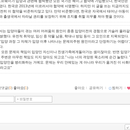
 노르웨이가 입양과 관련해 협력했던 모든 국가는 헤이그 협약에 가입했으나, 한국만은
였다. 한국은 2013년에 이르러서야 협약에 서명했다. 하지만 이 글을 쓰는 지금까지도
여전히 이 협약을 비준하지않고 있다. 만약 비준했다면, 한국은 자국에서 태어난 아동이
과 출생국에서 자라날 권리를 보장하기 위해 조치를 취할 의무를 져야 했을 것이다.
서는 입양아들이 겪는 여러 어려움의 원인이 종종 입양이전의 경험으로 거슬러 올라갈 
 밝혔다. 유전적 취약성, 임신 중 약물 남용, 학대나 방임 등이 그 요인으로 지목되었다.
 ‘입양 과정 그 자체가 입양 이후 나타나는 문제의주된 원인이라고 단정하기는 어렵다‘
다.
국 모든 문제의 책임이 입양인 자신이나 친생가족에게돌아가는 셈이잖아요. 반면 입양
그 주변은 아무런 책임도 지지 않아도 되고요." 나는 너의 격앙된 목소리에 순간 놀랐다. 
 입양인을 병리화하는 거예요. 문제는 우리 안에있는 게 아니라 우리가 옮겨진 이 사회
거라고요"
먼댓글(
0
)
좋아요(
1
)
좋아요
ｌ
공유하기
ｌ
찜하기
ｌ