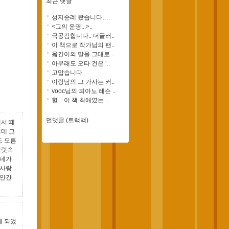
최근 댓글
성지순례 왔습니다….
<그의 운명...>..
극공감합니다.. 더글러..
이 책으로 작가님의 팬..
옮긴이의 말을 그대로 ..
아무래도 오타 건은 ‘..
고맙습니다
이랑님의 그 가사는 커..
vooc님의 피아노 레슨 ..
헐... 이 책 최애였는 ..
먼댓글 (트랙백)
서 떼
런데 그
도 모른
머릿속
 네가
 사랑
 안간
게 되었