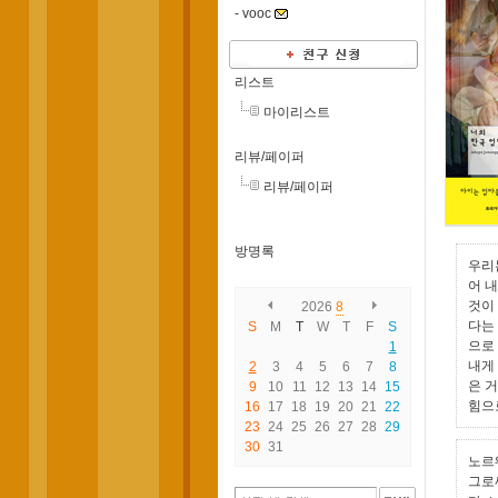
-
vooc
리스트
마이리스트
리뷰/페이퍼
리뷰/페이퍼
방명록
우리
어 내
것이
2026
8
다는
S
M
T
W
T
F
S
으로
1
내게
2
3
4
5
6
7
8
은 
9
10
11
12
13
14
15
힘으
16
17
18
19
20
21
22
23
24
25
26
27
28
29
30
31
노르
그로