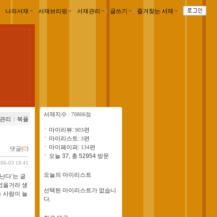
나의서재
ｌ
서재브리핑
ｌ
서재관리
ｌ
글쓰기
ｌ
즐겨찾는 서재
ｌ
서재지수
: 70806점
관리
ｌ
북플
마이리뷰:
편
903
마이리스트:
편
3
마이페이퍼:
편
134
댓글(
0
)
오늘 37, 총 52954 방문
-06-03 18:41
오늘의 마이리스트
난다‘는 글
없을거라 생
선택된 마이리스트가 없습니
는 사람이 늘
다.