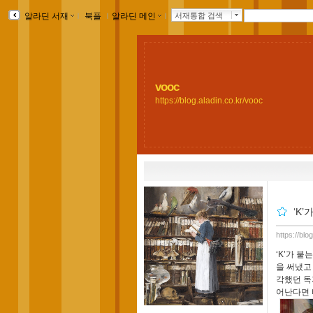
알라딘 서재
ｌ
북플
ｌ
알라딘 메인
ｌ
서재통합 검색
vooc
https://blog.aladin.co.kr/vooc
‘K
https://bl
‘K’가 
을 써냈고
각했던 독
어난다면 