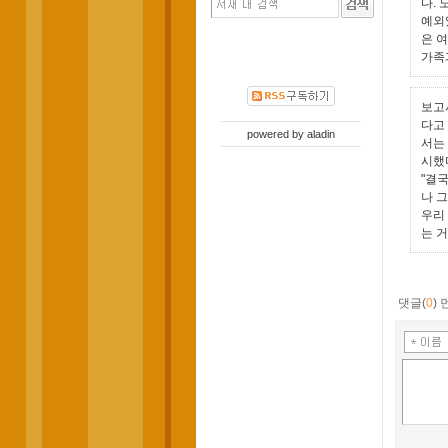
다.
예외
은 
가족
보고
다고
powered by
aladin
서는
시했
"결
나 
우리
는 
댓글(
0
)