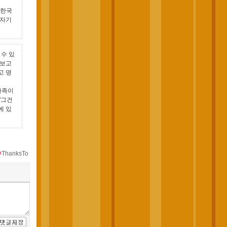
 한국
 자기
수 있
 보고
고 명
가족이
"그건
에 있
ThanksTo