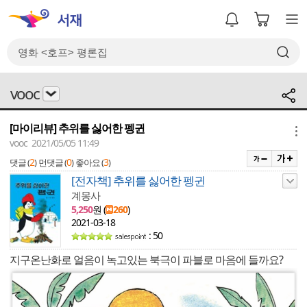
vooc
[마이리뷰] 추위를 싫어한 펭귄
메뉴
vooc 2021/05/05 11:49
2
0
3
댓글 (
)
먼댓글 (
)
좋아요 (
)
[전자책] 추위를 싫어한 펭귄
계몽사
5,250
원 (
260
)
2021-03-18
: 50
지구온난화로 얼음이 녹고있는 북극이 파블로 마음에 들까요?