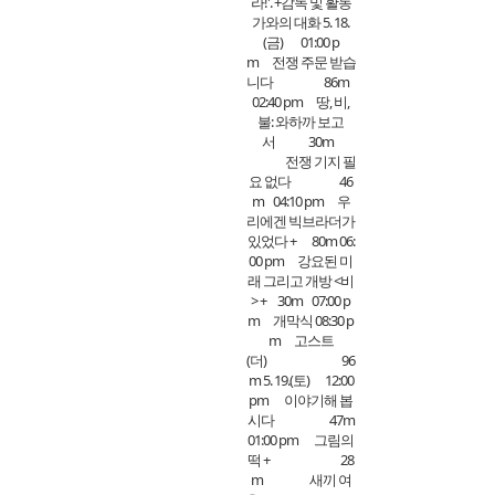
라!'. +감독 및 활동
가와의 대화 5. 18.
(금) 01:00 p
m 전쟁 주문 받습
니다 86m
02:40 pm 땅, 비,
불: 와하까 보고
서 30m
전쟁 기지 필
요 없다 46
m 04:10 pm 우
리에겐 빅브라더가
있었다 + 80m 06:
00 pm 강요된 미
래 그리고 개방 <비
> + 30m 07:00 p
m 개막식 08:30 p
m 고스트
(더) 96
m 5. 19.(토) 12:00
pm 이야기해 봅
시다 47m
01:00 pm 그림의
떡 + 28
m 새끼 여