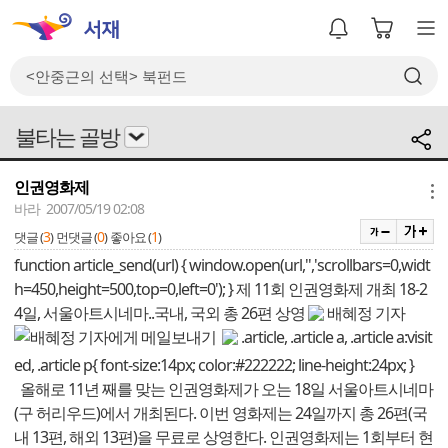
불타는 골방
인권영화제
메뉴
바라 2007/05/19 02:08
3
0
1
댓글 (
)
먼댓글 (
)
좋아요 (
)
function article_send(url) { window.open(url,'','scrollbars=0,widt
h=450,height=500,top=0,left=0'); }
제 11회 인권영화제 개최
18-2
4일, 서울아트시네마..국내, 국외 총 26편 상영
배혜정 기자
.article, .article a, .article a:visit
ed, .article p{ font-size:14px; color:#222222; line-height:24px; }
올해로 11년 째를 맞는 인권영화제가 오는 18일 서울아트시네마
(구 허리우드)에서 개최된다. 이번 영화제는 24일까지 총 26편(국
내 13편, 해외 13편)을 무료로 상영한다. 인권영화제는 1회부터 현