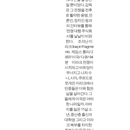
일 뿐이었다. 감독
은 그 전쟁을 전후
로 활약한 용병, 언
론인, 정치인 등과
의 인터뷰를 통해
‘전쟁 대행 주식회
사’를 낱낱이 비판
한다. 조각난 이
라크 Iraq in Fragme
nts 제임스 롱리/ 2
007/ 미국/ 다큐/ 94
분 이라크 전쟁이
시작되고 바트당이
무너지고 나자 수
니, 시아, 쿠르드로
쪼개진 이라크에서
민중들은 더욱 힘든
삶을 살아간다. 그
들에게 미국은 어떠
한 나라일까. 아버
지를 잃은 11살 소
년, 중산층 출신의
대학생 그리고 이라
크 북부를 차지한