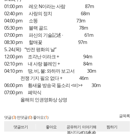
01:00 pm 레오 N이라는 사람 87m
02:40 pm 사랑의 정치 68m
04:00 pm 소똥 73m
05:30 pm 블랙 골드 78m
07:00 pm 파산의 기술記述 ∙ 61m
08:30 pm 할매꽃 97m
5. 24.(목) “반전 평화의 날”
12:00 pm 조각난 이라크 + 94m
02:10 pm 내 사랑 블레인 + 84m
04:10 pm 땅, 비, 불: 와하까 보고서 30m
전쟁 기지 필요 없다 + 46m
06:00 pm 황새울 방송국 들소리 <비>+ 30m
07:00 pm 폐막식
올해의 인권영화상 상영
글목록
3
0
1
댓글 (
)
먼댓글 (
)
좋아요 (
)
댓글쓰기
좋아요
공유하기
이야기해
찜하기
봅시다 Let's talk ab