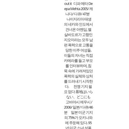
out it 디파 메타 De
epa Mehta 2005/ 캐
나다/ 다큐/ 47분
나이지리아 태생
의 네카와 인도에서
건너온 아멘딥, 엘
살바도르가 고향인
지오마라는 모두 남
편 폭력으로 고통을
당한 이주 여성들.
이들의 자녀는 직접
카메라를 들고 부모
를 인터뷰하며, 침
묵 속에 가려져있던
폭력의 실체와 상처
를 드러내기 시작한
다. 전쟁 기지 필
요 없다 基地はいら
ない、どこにも
고바야시 에우시 /
2006/ 일본/ 다큐/46
분 일본 미군 기지
의 75%가 오키나와
에 주둔해 있다. 95
년 미군 소녀 성폭