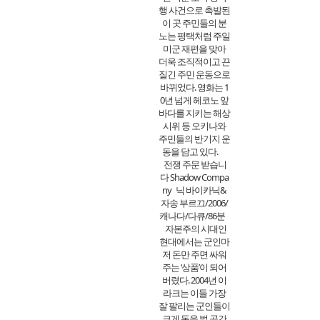
행 사건으로 촉발된
이 곳 주민들의 분
노는 평택처럼 주일
미군 재편을 맞아
더욱 조직적이고 끈
질긴 주민 운동으로
바뀌었다. 영화는 1
0년 넘게 헤코노 앞
바다를 지키는 해상
시위 등 오키나와
주민들의 반기지 운
동을 담고 있다.
전쟁 주문 받습니
다 Shadow Compa
ny 닉 바이카닉&
자송 부르끄/2006/
캐나다/다큐/86분
자본주의 시대인
현대에서는 군인마
저 돈만 주면 싸워
주는 ‘상품’이 되어
버렸다. 2004년 이
라크는 이들 가장
잘 팔리는 군인들이
크게 돈을 벌 공간