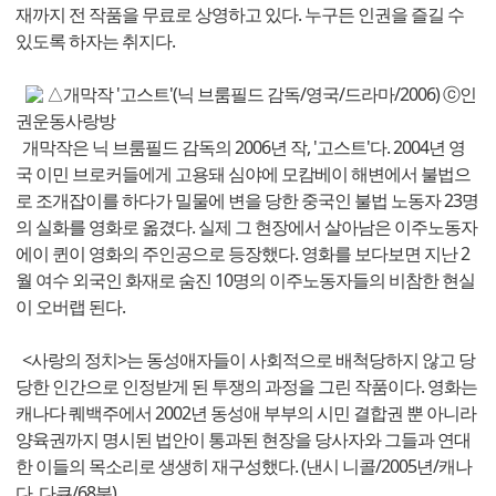
재까지 전 작품을 무료로 상영하고 있다. 누구든 인권을 즐길 수
있도록 하자는 취지다.
△개막작 '고스트'(닉 브룸필드 감독/영국/드라마/2006) ⓒ인
권운동사랑방
개막작은 닉 브룸필드 감독의 2006년 작, '고스트'다. 2004년 영
국 이민 브로커들에게 고용돼 심야에 모캄베이 해변에서 불법으
로 조개잡이를 하다가 밀물에 변을 당한 중국인 불법 노동자 23명
의 실화를 영화로 옮겼다. 실제 그 현장에서 살아남은 이주노동자
에이 퀸이 영화의 주인공으로 등장했다. 영화를 보다보면 지난 2
월 여수 외국인 화재로 숨진 10명의 이주노동자들의 비참한 현실
이 오버랩 된다.
<사랑의 정치>는 동성애자들이 사회적으로 배척당하지 않고 당
당한 인간으로 인정받게 된 투쟁의 과정을 그린 작품이다. 영화는
캐나다 퀘백주에서 2002년 동성애 부부의 시민 결합권 뿐 아니라
양육권까지 명시된 법안이 통과된 현장을 당사자와 그들과 연대
한 이들의 목소리로 생생히 재구성했다. (낸시 니콜/2005년/캐나
다. 다큐/68분)