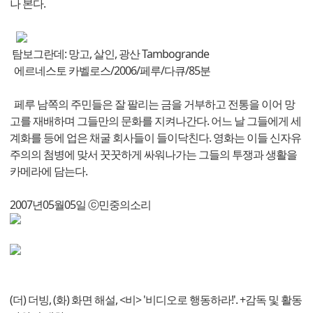
나 본다.
탐보그란데: 망고, 살인, 광산 Tambogrande
에르네스토 카벨로스/2006/페루/다큐/85분
페루 남쪽의 주민들은 잘 팔리는 금을 거부하고 전통을 이어 망
고를 재배하며 그들만의 문화를 지켜나간다. 어느 날 그들에게 세
계화를 등에 업은 채굴 회사들이 들이닥친다. 영화는 이들 신자유
주의의 첨병에 맞서 꿋꿋하게 싸워나가는 그들의 투쟁과 생활을
카메라에 담는다.
2007년05월05일 ⓒ민중의소리
(더) 더빙, (화) 화면 해설, <비> '비디오로 행동하라!'. +감독 및 활동