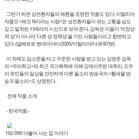
그런가 하면 성전환자들의 애환을 조명한 작품도 있다. 이탈리아
작품인 <레오 N이라는 사람>은 성전환자들이 겪는 고통을 심도
깊고 밀착된 카메라의 시선으로 보여 준다. 감독은 이들이 '비정상
적 성'이 아니라 '다른 성 정체성'을 가진 사람들이라고 항변하고
있다. (알베르토 벤데미아티/2005/이탈리아/다큐/87분)
이 외에도 입소문을 타고 꾸준한 사랑을 받고 있는 김명준 감독
의 <우리학교>와 최근 국가폭력에 의해 강제이주된 대추리, 도두
리 주민들의 일상을 잔잔하게 다룬 들소리 방송국의 <황새울 방
송국 들소리>도 상영된다.
전체 작품 소개
- 한국작품 -
192-399: 더불어 사는 집 이야기