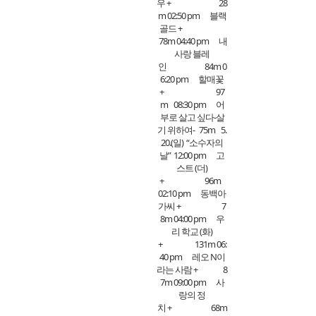
우 + 28
m 02:50 pm 블랙
골드 +
78m 04:40 pm 내
사랑 블레
인 84m 0
6:20 pm 할매꽃
+ 97
m 08:30 pm 어
부로 살고 싶다-살
기 위하여- 75m 5.
20.(일) “소수자의
날” 12:00 pm 고
스트 (더)
+ 96m
02:10 pm 동백아
가씨 + 7
8m 04:00 pm 우
리 학교 (화)
+ 131m 06:
40 pm 레오 N이
라는 사람 + 8
7m 09:00 pm 사
랑의 정
치 + 68m