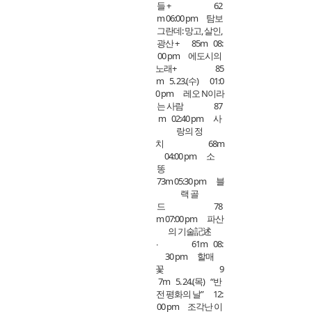
들 + 62
m 06:00 pm 탐보
그란데: 망고, 살인,
광산 + 85m 08:
00 pm 에도시의
노래+ 85
m 5. 23.(수) 01:0
0 pm 레오 N이라
는 사람 87
m 02:40 pm 사
랑의 정
치 68m
04:00 pm 소
똥
73m 05:30 pm 블
랙 골
드 78
m 07:00 pm 파산
의 기술記述
∙ 61m 08:
30 pm 할매
꽃 9
7m 5. 24.(목) “반
전 평화의 날” 12:
00 pm 조각난 이