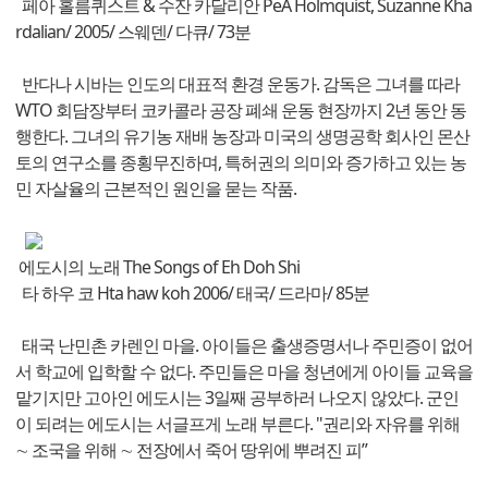
페아 홀름퀴스트 & 수잔 카달리안 PeA Holmquist, Suzanne Kha
rdalian/ 2005/ 스웨덴/ 다큐/ 73분
반다나 시바는 인도의 대표적 환경 운동가. 감독은 그녀를 따라
WTO 회담장부터 코카콜라 공장 폐쇄 운동 현장까지 2년 동안 동
행한다. 그녀의 유기농 재배 농장과 미국의 생명공학 회사인 몬산
토의 연구소를 종횡무진하며, 특허권의 의미와 증가하고 있는 농
민 자살율의 근본적인 원인을 묻는 작품.
에도시의 노래 The Songs of Eh Doh Shi
타 하우 코 Hta haw koh 2006/ 태국/ 드라마/ 85분
태국 난민촌 카렌인 마을. 아이들은 출생증명서나 주민증이 없어
서 학교에 입학할 수 없다. 주민들은 마을 청년에게 아이들 교육을
맡기지만 고아인 에도시는 3일째 공부하러 나오지 않았다. 군인
이 되려는 에도시는 서글프게 노래 부른다. "권리와 자유를 위해
∼ 조국을 위해 ∼ 전장에서 죽어 땅위에 뿌려진 피”