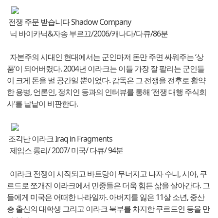
전쟁 주문 받습니다 Shadow Company
닉 바이카닉&자송 부르끄/2006/캐나다/다큐/86분
자본주의 시대인 현대에서는 군인마저 돈만 주면 싸워주는 ‘상
품’이 되어버렸다. 2004년 이라크는 이들 가장 잘 팔리는 군인들
이 크게 돈을 벌 공간일 뿐이었다. 감독은 그 전쟁을 전후로 활약
한 용병, 언론인, 정치인 등과의 인터뷰를 통해 ‘전쟁 대행 주식회
사’를 낱낱이 비판한다.
조각난 이라크 Iraq in Fragments
제임스 롱리/ 2007/ 미국/ 다큐/ 94분
이라크 전쟁이 시작되고 바트당이 무너지고 나자 수니, 시아, 쿠
르드로 쪼개진 이라크에서 민중들은 더욱 힘든 삶을 살아간다. 그
들에게 미국은 어떠한 나라일까. 아버지를 잃은 11살 소년, 중산
층 출신의 대학생 그리고 이라크 북부를 차지한 쿠르드인 등을 만