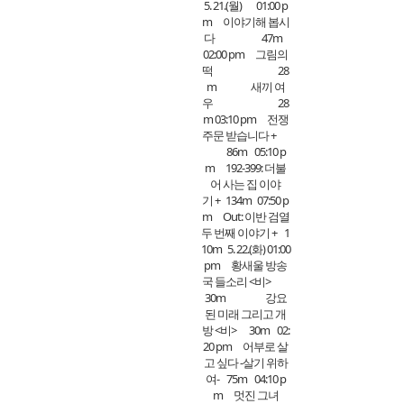
5. 21.(월) 01:00 p
m 이야기해 봅시
다 47m
02:00 pm 그림의
떡 28
m 새끼 여
우 28
m 03:10 pm 전쟁
주문 받습니다 +
86m 05:10 p
m 192-399: 더불
어 사는 집 이야
기 + 134m 07:50 p
m Out: 이반 검열
두 번째 이야기 + 1
10m 5. 22.(화) 01:00
pm 황새울 방송
국 들소리 <비>
30m 강요
된 미래 그리고 개
방 <비> 30m 02:
20 pm 어부로 살
고 싶다 -살기 위하
여- 75m 04:10 p
m 멋진 그녀