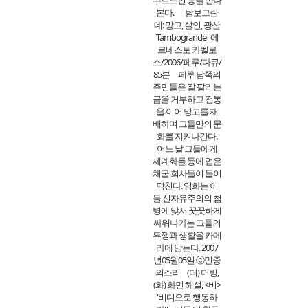
쿠르드인 등을 만나
본다. 탐보그란
데: 망고, 살인, 광산
Tambogrande 에
르네스토 카벨로
스/2006/페루/다큐/
85분 페루 남쪽의
주민들은 잘 팔리는
금을 거부하고 전통
을 이어 망고를 재
배하며 그들만의 문
화를 지켜나간다.
어느 날 그들에게
세계화를 등에 업은
채굴 회사들이 들이
닥친다. 영화는 이
들 신자유주의의 첨
병에 맞서 꿋꿋하게
싸워나가는 그들의
투쟁과 생활을 카메
라에 담는다. 2007
년05월05일 ⓒ민중
의소리 (더) 더빙,
(화) 화면 해설, <비>
'비디오로 행동하