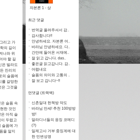
자본론 1 - 상
최근 댓글
번역글 올려주셔서 감..
감사합니다!!
안녕하세요. 자본론 어..
 그리고 가
바라님 안녕하세요. 다..
철학의 길이
간만에 들어온 서재에..
져나와 위
잘 읽고 갑니다. das..
어야 할 길
좋은글 읽고갑니다. 감..
신은 빌라도
어렵내요
모든 진리의
슬픔의 의미와 고통의 ..
서로의 슬픔에
잘 보고 갑니다~!!
리를 갈망한
 것은 그것을
먼댓글 (트랙백)
신촌일대 헌책방 약도
깊은 슬픔 속
바라님 만세! 추천 100방방
표현한 것인
방!
말은 아직 슬
알라디너들의 응징 코메디
적이 두렵고
(?)
 슬픔에 가
일제고사 거부 중징계에 대
슬픔을 알지
한 민변성명