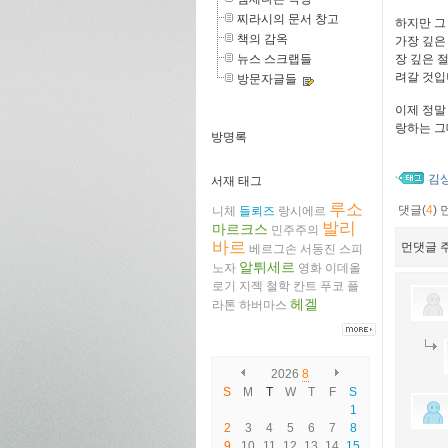
찌라시의 문서 창고
하지만 그
책의 감옥
가장 깊은
뉴스 스크랩들
장 깊은 
려갈 것입
방문자글들
이제 정말
랑하는 그
방명록
김
서재 태그
루소
댓글(
4
)
니체
들뢰즈
랑시에르
발리
마르크스
민주주의
바르
먼댓글 주
베르그손
서동진
스피
알튀세르
노자
영화
이데올
로기
지젝
철학
칸트
푸코
플
헤겔
라톤
하버마스
2026
8
S
M
T
W
T
F
S
1
2
3
4
5
6
7
8
9
10
11
12
13
14
15