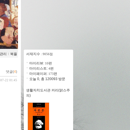
관리
ｌ
북플
서재지수
: 9056점
마이리뷰:
편
10
마이리스트:
편
4
댓글(
4
)
마이페이퍼:
편
173
오늘 0, 총 120093 방문
-07-22 01:45
생활자치도서관 커리(맑스주
의)