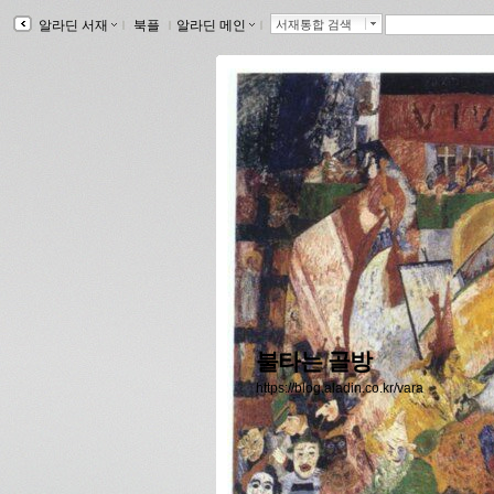
알라딘 서재
ｌ
북플
ｌ
알라딘 메인
ｌ
서재통합 검색
불타는 골방
https://blog.aladin.co.kr/vara