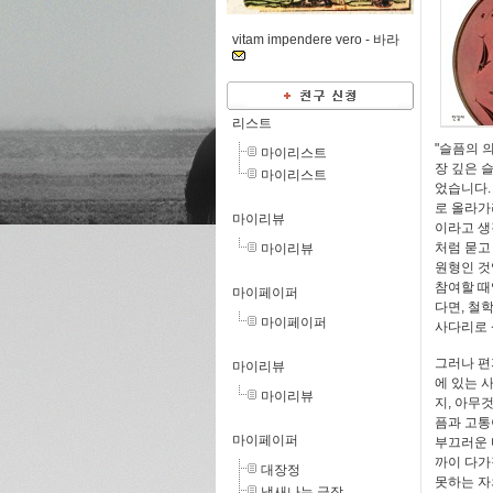
vitam impendere vero -
바라
리스트
"슬픔의 
마이리스트
장 깊은 
마이리스트
었습니다.
로 올라가
마이리뷰
이라고 생
처럼 묻고
마이리뷰
원형인 것
참여할 때
마이페이퍼
다면, 철
마이페이퍼
사다리로 
그러나 편
마이리뷰
에 있는 
마이리뷰
지, 아무
픔과 고통
마이페이퍼
부끄러운 
까이 다가
대장정
못하는 자
냄새나는 극장