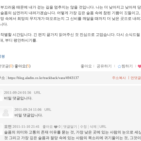
 부끄러움 때문에 내가 걷는 길을 멈추지는 않을 것입니다. 나는 더 낮아지고 낮아져 
 슬픔의 심연까지 내려가겠습니다. 어떻게 가장 깊은 슬픔 속에 참된 기쁨이 깃들이고,
절망 속에서 희망의 무지개가 떠오르는지 그 신비를 깨달을 때까지 더 낮은 곳으로 내려
니다.
 작별할 시간입니다. 긴 편지 끝가지 읽어주신 것 진심으로 고맙습니다. 다시 소식드릴 
대, 부디 평안하시기를.
상봉
먼댓글(
0
)
좋아요(
5
)
좋아요
ｌ
공유하기
ｌ
찜하기
ｌ
소 :
ㅣ
https://blog.aladin.co.kr/trackback/vara/4943137
주소복사
먼댓글
2011-09-24 01:56
URL
비밀 댓글입니다.
2011-09-24 11:06
URL
비밀 댓글입니다.
요먼
|
|
|
|
2011-11-10 21:41
좋아요
0
댓글달기
수정
삭제
URL
슬픔의 의미와 고통의 존재 이유를 묻는 것, 가장 낮은 곳에 있는 사람의 눈으로 세
것 그리고 가장 깊은 슬픔과 절망 속에 있는 사람의 목소리에 귀기울이는 것, 그것