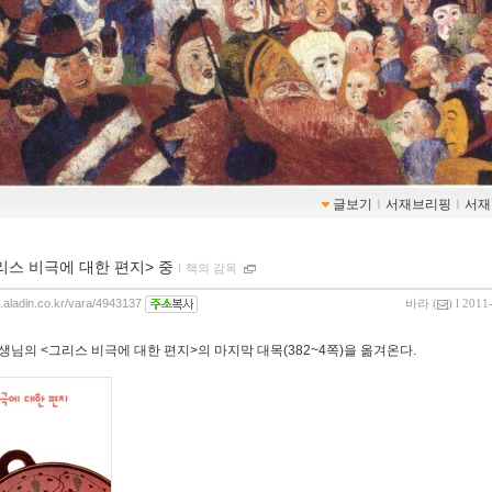
글보기
ｌ
서재브리핑
ｌ
서재
리스 비극에 대한 편지> 중
ｌ
책의 감옥
g.aladin.co.kr/vara/4943137
바라
(
) l 2011
생님의 <그리스 비극에 대한 편지>의 마지막 대목(382~4쪽)을 옮겨온다.