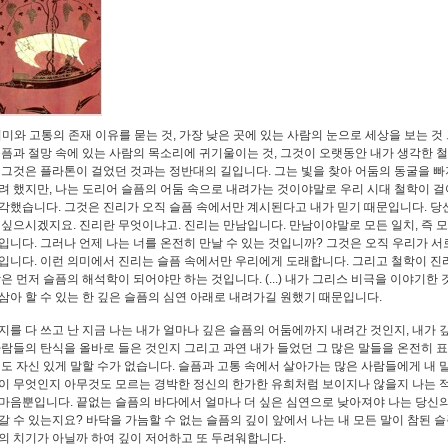
의미와 고통의 존재 이유를 묻는 것, 가장 낮은 곳에 있는 사람의 눈으로 세상을 보는 것
슬픔과 절망 속에 있는 사람의 목소리에 귀기울이는 것, 그것이 오랫동안 내가 생각한 
 그것은 플라톤이 걸었던 것과는 정반대의 길입니다. 그는 빛을 찾아 어둠의 동굴을 빠
려 했지만, 나는 도리어 슬픔의 어둠 속으로 내려가는 것이야말로 우리 시대 철학이 걸
각했습니다. 그것은 진리가 오직 슬픔 속에서만 계시된다고 내가 믿기 때문입니다. 당
 싶으시겠지요. 진리란 무엇이냐고. 진리는 만남입니다. 만남이야말로 모든 일치, 즉 
입니다. 그러나 언제 나는 너를 온전히 만날 수 있는 것입니까? 그것은 오직 우리가 
입니다. 이런 의미에서 진리는 슬픔 속에서만 우리에게 도래합니다. 그리고 철학이 진
학은 먼저 슬픔의 해석학이 되어야만 하는 것입니다. (...) 내가 그리스 비극을 이야기한
삼아 할 수 있는 한 깊은 슬픔의 심연 아래로 내려가길 원했기 때문입니다.
지를 다 쓰고 난 지금 나는 내가 얼마나 깊은 슬픔의 어둠에까지 내려간 것인지, 내가 
사람들의 탄식을 올바로 들은 것인지 그리고 과연 내가 들었던 그 많은 말들을 온전히 
것도 자신 있게 말할 수가 없습니다. 슬픔과 고통 속에서 살아가는 많은 사람들에게 내 
이 무엇인지 아무것도 모르는 경박한 정신의 한가한 유희처럼 보이지나 않을지 나는 
마음뿐입니다. 끝없는 슬픔의 바다에서 얼마나 더 싶은 심연으로 낮아져야 나는 당신의
갈 수 있는지요? 바닥을 가늠할 수 없는 슬픔의 깊이 앞에서 나는 내 모든 말이 참된 
의 치기가 아닐까 하여 깊이 저어하고 또 두려워합니다.