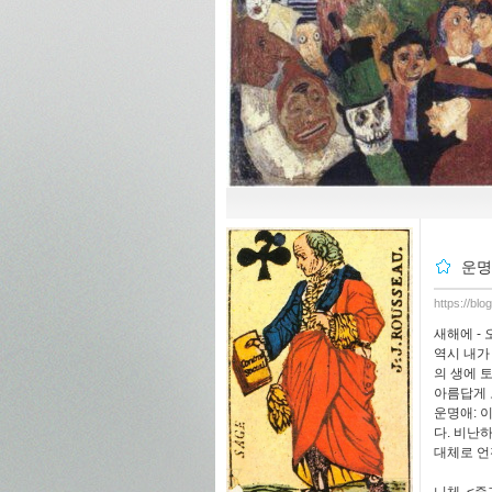
운명
https://blo
새해에 -
역시 내가
의 생에 
아름답게 
운명애: 
다. 비난
대체로 언