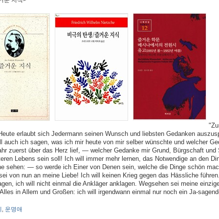
즐거운 지식>
"Zu
Heute erlaubt sich Jedermann seinen Wunsch und liebsten Gedanken auszus
ill auch ich sagen, was ich mir heute von mir selber wünschte und welcher G
ahr zuerst über das Herz lief, — welcher Gedanke mir Grund, Bürgschaft und 
teren Lebens sein soll! Ich will immer mehr lernen, das Notwendige an den Di
e sehen: — so werde ich Einer von Denen sein, welche die Dinge schön ma
 sei von nun an meine Liebe! Ich will keinen Krieg gegen das Hässliche führen.
agen, ich will nicht einmal die Ankläger anklagen. Wegsehen sei meine einzig
Alles in Allem und Großen: ich will irgendwann einmal nur noch ein Ja-sagend
체
운명애
,