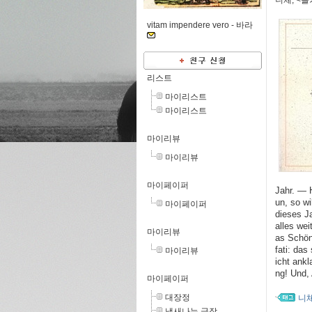
니체, <
vitam impendere vero -
바라
리스트
마이리스트
마이리스트
마이리뷰
마이리뷰
마이페이퍼
Jahr. — 
un, so w
마이페이퍼
dieses J
alles wei
마이리뷰
as Schön
fati: das
마이리뷰
icht ankl
ng! Und, 
마이페이퍼
대장정
니
냄새나는 극장