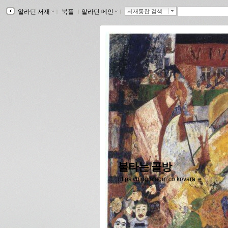
알라딘 서재
ｌ
북플
ｌ
알라딘 메인
ｌ
서재통합 검색
불타는 골방
https://blog.aladin.co.kr/vara