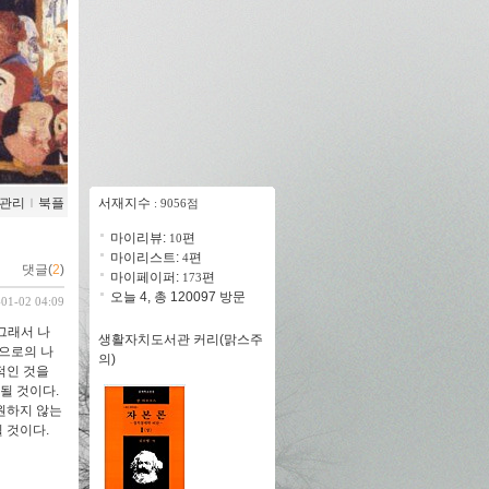
관리
ｌ
북플
서재지수
: 9056점
마이리뷰:
편
10
마이리스트:
편
4
댓글(
2
)
마이페이퍼:
편
173
오늘 4, 총 120097 방문
-01-02 04:09
그래서 나
생활자치도서관 커리(맑스주
앞으로의 나
의)
적인 것을
될 것이다.
 원하지 않는
 것이다.