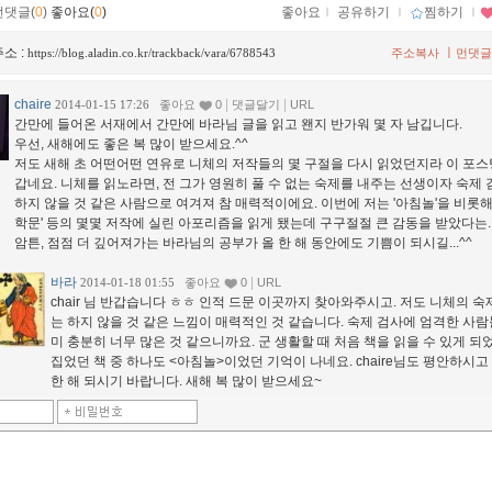
먼댓글(
0
)
좋아요(
0
)
좋아요
ｌ
공유하기
ｌ
찜하기
ｌ
소 :
ㅣ
https://blog.aladin.co.kr/trackback/vara/6788543
주소복사
먼댓글
chaire
|
|
2014-01-15 17:26
좋아요
0
댓글달기
URL
간만에 들어온 서재에서 간만에 바라님 글을 읽고 왠지 반가워 몇 자 남깁니다.
우선, 새해에도 좋은 복 많이 받으세요.^^
저도 새해 초 어떤어떤 연유로 니체의 저작들의 몇 구절을 다시 읽었던지라 이 포스
갑네요. 니체를 읽노라면, 전 그가 영원히 풀 수 없는 숙제를 내주는 선생이자 숙제
하지 않을 것 같은 사람으로 여겨져 참 매력적이에요. 이번에 저는 '아침놀'을 비롯해
학문' 등의 몇몇 저작에 실린 아포리즘을 읽게 됐는데 구구절절 큰 감동을 받았다는..
암튼, 점점 더 깊어져가는 바라님의 공부가 올 한 해 동안에도 기쁨이 되시길...^^
바라
|
2014-01-18 01:55
좋아요
0
URL
chair 님 반갑습니다 ㅎㅎ 인적 드문 이곳까지 찾아와주시고. 저도 니체의 숙
는 하지 않을 것 같은 느낌이 매력적인 것 같습니다. 숙제 검사에 엄격한 사람
미 충분히 너무 많은 것 같으니까요. 군 생활할 때 처음 책을 읽을 수 있게 되
집었던 책 중 하나도 <아침놀>이었던 기억이 나네요. chaire님도 평안하시고
한 해 되시기 바랍니다. 새해 복 많이 받으세요~