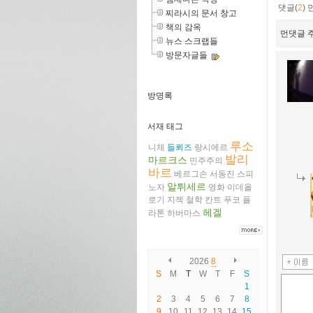
댓글(
2
)
찌라시의 문서 창고
책의 감옥
먼댓글 주
뉴스 스크랩들
방문자글들
방명록
서재 태그
루소
니체
들뢰즈
랑시에르
발리
마르크스
민주주의
바르
베르그손
서동진
스피
알튀세르
노자
영화
이데올
로기
지젝
철학
칸트
푸코
플
헤겔
라톤
하버마스
2026
8
S
M
T
W
T
F
S
1
2
3
4
5
6
7
8
9
10
11
12
13
14
15