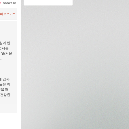
ThanksTo
바로쓰기
팅이 반
 검사는
 '즐거운
.
제 검사
들은 이
었을 때
 건강한