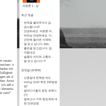
자본론 1 - 상
최근 댓글
번역글 올려주셔서 감..
감사합니다!!
안녕하세요. 자본론 어..
바라님 안녕하세요. 다..
간만에 들어온 서재에..
잘 읽고 갑니다. das..
좋은글 읽고갑니다. 감..
어렵내요
슬픔의 의미와 고통의 ..
m neuen
잘 보고 갑니다~!!
prechen: n
edanke mir
먼댓글 (트랙백)
Süßigkeit
ngen als d
신촌일대 헌책방 약도
chen. Amor
바라님 만세! 추천 100방방
 Ich will n
방!
e Verneinu
알라디너들의 응징 코메디
er sein!"
(?)
일제고사 거부 중징계에 대
한 민변성명