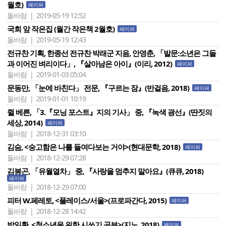
월호)
페이퍼
돌바람 | 2019-05-19 12:52
국회 앞 작은집 (월간 작은책 2월호)
페이퍼
돌바람 | 2019-05-19 12:43
전규찬 기획, 한종선 전규찬 박래군 지음, 안영춘, 「발문:소년은 그들
과 이어진 벼리이다」, 『살아남은 아이』(이리, 2012)
페이퍼
돌바람 | 2019-01-03 05:04
문동만, 「눈에 바친다」 전문, 『구르는 잠』(반걸음, 2018)
페이퍼
돌바람 | 2019-01-01 10:19
쥘 베른, 「3.『모닝 포스트』지의 기사」 중, 『녹색 광선』(딴짓의
세상, 2014)
페이퍼
돌바람 | 2018-12-31 03:10
김숨, <숭고함은 나를 들여다보는 거야>(현대문학, 2018)
페이퍼
돌바람 | 2018-12-29 07:28
김봉곤, 「유월열차」 중, 『사랑을 멈추지 말아요』(큐큐, 2018)
페이퍼
돌바람 | 2018-12-29 07:00
피터 W.페레토, <플레이스/서울>(프로파간다, 2015)
페이퍼
돌바람 | 2018-12-28 14:42
박일환, <청소년을 위한 시쓰기 공부>(지노, 2018)
페이퍼