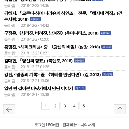
돌바람 | 2018-12-28 14:36
김해자, 「모른다-삼례 나라슈퍼 삼인조」 전문, 『해자네 점집』(걷
는사람, 2018)
페이퍼
돌바람 | 2018-12-27 14:42
구정은,《사라진, 버려진, 남겨진》(후마니타스, 2018)
페이퍼
돌바람 | 2018-12-27 05:00
홍명진, <해피크리닝> 중, 《당신의 비밀》(삶창, 2018)
페이퍼
돌바람 | 2018-12-23 01:31
김대현, 『당신의 징표』(북멘토, 2018)
페이퍼
돌바람 | 2018-12-23 01:28
강진, <멸종의 기록> 중, 《하티를 만난다면》(강, 2018)
페이퍼
돌바람 | 2018-12-21 15:06
일만 번 걸어본 바닷가에서 만난 이야기
페이퍼
돌바람 | 2018-12-17 13:38
1
2
3
4
5
로그인
l
PC버전
l
전체 메뉴
l
나의 서재