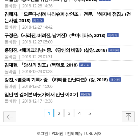
돌바람 | 2018-12-28 14:36
김해자, 「모른다-삼례 나라슈퍼 삼인조」 전문, 『해자네 점집』(걷
는사람, 2018)
페이퍼
돌바람 | 2018-12-27 14:42
구정은,《사라진, 버려진, 남겨진》(후마니타스, 2018)
페이퍼
돌바람 | 2018-12-27 05:00
홍명진, <해피크리닝> 중, 《당신의 비밀》(삶창, 2018)
페이퍼
돌바람 | 2018-12-23 01:31
김대현, 『당신의 징표』(북멘토, 2018)
페이퍼
돌바람 | 2018-12-23 01:28
강진, <멸종의 기록> 중, 《하티를 만난다면》(강, 2018)
페이퍼
돌바람 | 2018-12-21 15:06
일만 번 걸어본 바닷가에서 만난 이야기
페이퍼
돌바람 | 2018-12-17 13:38
1
2
3
4
5
로그인
l
PC버전
l
전체 메뉴
l
나의 서재