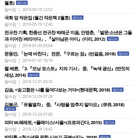
월호)
페이퍼
돌바람 | 2019-05-19 12:52
국회 앞 작은집 (월간 작은책 2월호)
페이퍼
돌바람 | 2019-05-19 12:43
전규찬 기획, 한종선 전규찬 박래군 지음, 안영춘, 「발문:소년은 그들
과 이어진 벼리이다」, 『살아남은 아이』(이리, 2012)
페이퍼
돌바람 | 2019-01-03 05:04
문동만, 「눈에 바친다」 전문, 『구르는 잠』(반걸음, 2018)
페이퍼
돌바람 | 2019-01-01 10:19
쥘 베른, 「3.『모닝 포스트』지의 기사」 중, 『녹색 광선』(딴짓의
세상, 2014)
페이퍼
돌바람 | 2018-12-31 03:10
김숨, <숭고함은 나를 들여다보는 거야>(현대문학, 2018)
페이퍼
돌바람 | 2018-12-29 07:28
김봉곤, 「유월열차」 중, 『사랑을 멈추지 말아요』(큐큐, 2018)
페이퍼
돌바람 | 2018-12-29 07:00
피터 W.페레토, <플레이스/서울>(프로파간다, 2015)
페이퍼
돌바람 | 2018-12-28 14:42
박일환, <청소년을 위한 시쓰기 공부>(지노, 2018)
페이퍼