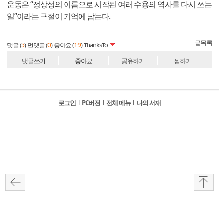
운동은 “정상성의 이름으로 시작된 여러 수용의 역사를 다시 쓰는
일”이라는 구절이 기억에 남는다.
글목록
5
0
19
댓글 (
)
먼댓글 (
)
좋아요 (
)
ThanksTo
댓글쓰기
좋아요
공유하기
찜하기
로그인
l
PC버전
l
전체 메뉴
l
나의 서재