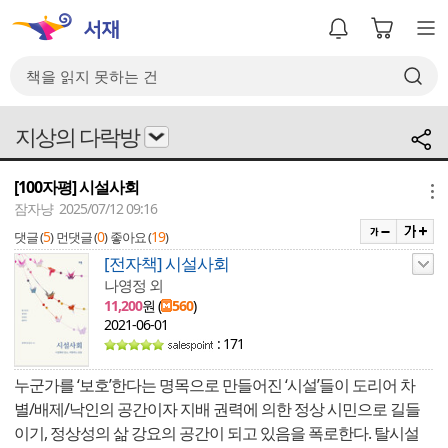
지상의 다락방
[100자평] 시설사회
메뉴
잠자냥 2025/07/12 09:16
5
0
19
댓글 (
)
먼댓글 (
)
좋아요 (
)
[전자책] 시설사회
나영정 외
11,200
원 (
560
)
2021-06-01
: 171
누군가를 ‘보호’한다는 명목으로 만들어진 ‘시설’들이 도리어 차
별/배제/낙인의 공간이자 지배 권력에 의한 정상 시민으로 길들
이기, 정상성의 삶 강요의 공간이 되고 있음을 폭로한다. 탈시설