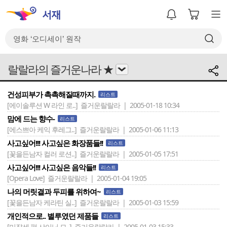
랄랄라의 즐거운나라 ★
건성피부가 촉촉해질때까지.
리스트
[에이솔루션 W 라인 로..]
즐거운랄랄라 | 2005-01-18 10:34
맘에 드는 향수-
리스트
[에스쁘아 케익 후레그..]
즐거운랄랄라 | 2005-01-06 11:13
사고싶어!!! 사고싶은 화장품들!!
리스트
[꽃을든남자 컬러 로션..]
즐거운랄랄라 | 2005-01-05 17:51
사고싶어!!! 사고싶은 음악들!!
리스트
[Opera Love]
즐거운랄랄라 | 2005-01-04 19:05
나의 머릿결과 두피를 위하여~
리스트
[꽃을든남자 케라틴 실..]
즐거운랄랄라 | 2005-01-03 15:59
개인적으로.. 별루였던 제품들
리스트
[미쟝센 펄 샤이닝 모..]
즐거운랄랄라 | 2005-01-03 15:33