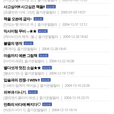
사고싶어!!! 사고싶은 책들!!
리스트
[초콜릿은 이제 그만!]
즐거운랄랄라 | 2005-01-03 14:57
책을 오븐에 굽자~
리스트
[맛있는 빵 케이크 쿠..]
즐거운랄랄라 | 2004-12-31 12:12
익사이팅 무비 -.-★★
리스트
[캐리비안의 해적 : 블..]
즐거운랄랄라 | 2004-12-28 18:42
불멸의 명작
리스트
[투게더]
즐거운랄랄라 | 2004-12-28 18:41
마음까지 예쁜 그림책
리스트
[마지막 레몬]
즐거운랄랄라 | 2004-12-22 16:38
별다섯개 멋진 소설★★
리스트
[봉순이 언니]
즐거운랄랄라 | 2004-12-19 17:47
입술과의 전쟁- I WIN !!
리스트
[니베아 립케어 케어글..]
즐거운랄랄라 | 2004-12-16 23:26
피부과 다니기.
리스트
[클린앤드클리어 에센..]
즐거운랄랄라 | 2004-12-16 23:15
만화의 바다에 빠지다♡
리스트
[빅토리 비키 1]
즐거운랄랄라 | 2004-12-15 16:14