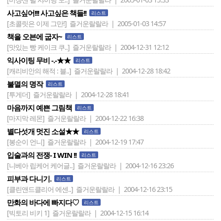
사고싶어!!! 사고싶은 책들!!
리스트
[초콜릿은 이제 그만!]
즐거운랄랄라 | 2005-01-03 14:57
책을 오븐에 굽자~
리스트
[맛있는 빵 케이크 쿠..]
즐거운랄랄라 | 2004-12-31 12:12
익사이팅 무비 -.-★★
리스트
[캐리비안의 해적 : 블..]
즐거운랄랄라 | 2004-12-28 18:42
불멸의 명작
리스트
[투게더]
즐거운랄랄라 | 2004-12-28 18:41
마음까지 예쁜 그림책
리스트
[마지막 레몬]
즐거운랄랄라 | 2004-12-22 16:38
별다섯개 멋진 소설★★
리스트
[봉순이 언니]
즐거운랄랄라 | 2004-12-19 17:47
입술과의 전쟁- I WIN !!
리스트
[니베아 립케어 케어글..]
즐거운랄랄라 | 2004-12-16 23:26
피부과 다니기.
리스트
[클린앤드클리어 에센..]
즐거운랄랄라 | 2004-12-16 23:15
만화의 바다에 빠지다♡
리스트
[빅토리 비키 1]
즐거운랄랄라 | 2004-12-15 16:14