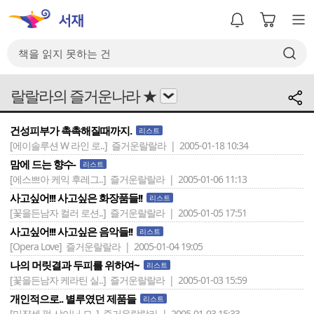
랄랄라의 즐거운나라 ★
건성피부가 촉촉해질때까지.
리스트
[에이솔루션 W 라인 로..]
즐거운랄랄라 | 2005-01-18 10:34
맘에 드는 향수-
리스트
[에스쁘아 케익 후레그..]
즐거운랄랄라 | 2005-01-06 11:13
사고싶어!!! 사고싶은 화장품들!!
리스트
[꽃을든남자 컬러 로션..]
즐거운랄랄라 | 2005-01-05 17:51
사고싶어!!! 사고싶은 음악들!!
리스트
[Opera Love]
즐거운랄랄라 | 2005-01-04 19:05
나의 머릿결과 두피를 위하여~
리스트
[꽃을든남자 케라틴 실..]
즐거운랄랄라 | 2005-01-03 15:59
개인적으로.. 별루였던 제품들
리스트
[미쟝센 펄 샤이닝 모..]
즐거운랄랄라 | 2005-01-03 15:33