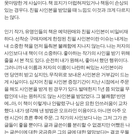
못마땅한 게 사실이다. 책 표지가 더럽혀져있거나 책등이 손상되
있는 경우다. 친필 사인본을 받았을 때 느낌도 이것과 크게 다르지
는 않다.
인기 작가, 유명인들의 책은 예약판매와 친필 사인본이 비일비재
하다. 선착순 구매자에게 한정된 친필 사인본이란 이슈는 내게는
내 소중한 책을 먼저 들춰본 불쾌함에 지나지 않는다. 나는 저자의
사인보다 내 책이 더 소중하다. 좋아하는 작가의 사인을 받기 위해
줄을 서 본 적도 있다. 순전히 내가 원해서, 좋아서 했던 행위이다.
그러니까 내 이름과 저자의 이름이 나란히 써있는 사인본이라
면 당연히 받고 싶지만, 무작위로 보내온 사인본은 거부감이 드는
게 사실이다. 심지어 친필 사인본 증정기간이 지난 시점에서 주문
을 해도 사인본을 받게 된 경우가 있다. 발매한지 1년 쯤 되었을 무
렵인데 나는 원하지도 않는 사인본을 받았었다. 그 불쾌함! 반면
에...아, 이 책이 이렇게나 안팔렸구나 싶은 묘한 안쓰러움이 교차
했다. 내가 생각해 낸 방법은 오프라인 이용이다. 아니면 아주 오
랜 시간이 흐른 후에 주문. 그 작가의 사인보다 나는 그저 그가 쓴
글들이 좋을 뿐이다. 글과 글쓴이를 분리할 수 없겠지만 어쨌든 나
는 글쓴이에 대한 궁금증은 그의 글에 대한 열망보다는 결코 우월