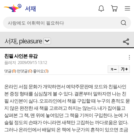
서재, pleasure
친필 사인본 유감
메뉴
플레져 2009/09/15 13:12
8
0
3
댓글 (
)
먼댓글 (
)
좋아요 (
)
온라인 서점 문화가 개막하면서 예약주문판매 모드와 친필사인
본 증정 형태를 심심찮게 볼 수 있다. 결론부터 말하자면 나는 친
필 사인본이 싫다. 오프라인에서 책을 구입할 때 누구의 흔적도 묻
지 않은 완전한 새 책을 고르려고 하지는 않는다. 내가 집어들고
살펴본 그 책, 맨 위에 놓여있던 그 책을 기꺼이 구입한다. 눈에 거
슬릴 정도의 손때가 아니라면 새책만 고집하는 까다로움은 없다.
그러나 온라인에서 배달되 온 책에 누군가의 흔적이 있으면 조금