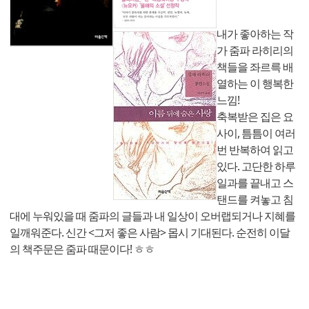
내가 좋아하는 작
가 줌파 라히리의
책들을 좌르륵 배
열하는 이 행복한
느낌!
축복받은 집은 요
사이, 틈틈이 여러
번 반복하여 읽고
있다. 고단한 하루
일과를 끝내고 스
탠드를 켜놓고 침
대에 누워있을 때 줌파의 글들과 내 일상이 오버랩되거나 지혜를
일깨워준다. 신간 <그저 좋은 사람> 몹시 기대된다. 순전히 이달
의 책주문은 줌파 때문이다! ㅎㅎ