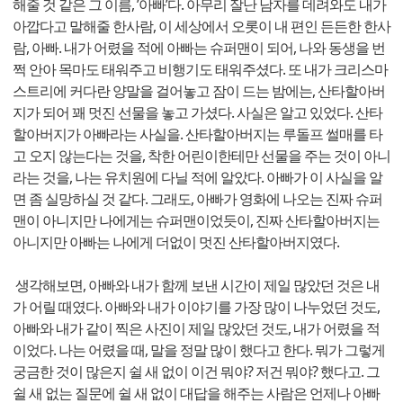
해줄 것 같은 그 이름, ’아빠’다. 아무리 잘난 남자를 데려와도 내가
아깝다고 말해줄 한사람, 이 세상에서 오롯이 내 편인 든든한 한사
람, 아빠. 내가 어렸을 적에 아빠는 슈퍼맨이 되어, 나와 동생을 번
쩍 안아 목마도 태워주고 비행기도 태워주셨다. 또 내가 크리스마
스트리에 커다란 양말을 걸어놓고 잠이 드는 밤에는, 산타할아버
지가 되어 꽤 멋진 선물을 놓고 가셨다. 사실은 알고 있었다. 산타
할아버지가 아빠라는 사실을. 산타할아버지는 루돌프 썰매를 타
고 오지 않는다는 것을, 착한 어린이한테만 선물을 주는 것이 아니
라는 것을, 나는 유치원에 다닐 적에 알았다. 아빠가 이 사실을 알
면 좀 실망하실 것 같다. 그래도, 아빠가 영화에 나오는 진짜 슈퍼
맨이 아니지만 나에게는 슈퍼맨이었듯이, 진짜 산타할아버지는
아니지만 아빠는 나에게 더없이 멋진 산타할아버지였다.
생각해보면, 아빠와 내가 함께 보낸 시간이 제일 많았던 것은 내
가 어릴 때였다. 아빠와 내가 이야기를 가장 많이 나누었던 것도,
아빠와 내가 같이 찍은 사진이 제일 많았던 것도, 내가 어렸을 적
이었다. 나는 어렸을 때, 말을 정말 많이 했다고 한다. 뭐가 그렇게
궁금한 것이 많은지 쉴 새 없이 이건 뭐야? 저건 뭐야? 했다고. 그
쉴 새 없는 질문에 쉴 새 없이 대답을 해주는 사람은 언제나 아빠