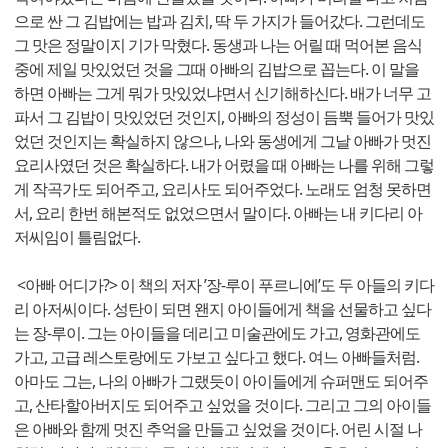
으로 싼 그 김밥에는 밥과 김치, 딱 두 가지가 들어갔다. 그런데도
그 맛은 정말이지 기가 막혔다. 동생과 나는 어릴 때 먹어본 음식
중에 제일 맛있었던 것을 그때 아빠의 김밥으로 꼽는다. 이 말을
하면 아빠는 그게 뭐가 맛있었냐면서 신기해하신다. 배가 너무 고
파서 그 김밥이 맛있었던 것인지, 아빠의 정성이 듬뿍 들어가 맛있
었던 것인지는 확실하지 않으나, 나와 동생에게 그날 아빠가 멋진
요리사였던 것은 확실하다. 내가 어렸을 때 아빠는 나를 위해 그렇
게 작곡가도 되어주고, 요리사도 되어주었다. 노래도 엄청 못하면
서, 요리 한번 해본적도 없었으면서 말이다. 아빠는 내 키다리 아
저씨임이 틀림없다.
<아빠 어디가?> 이 책의 저자 ’장-루이 푸르니에’도 두 아들의 키다
리 아저씨이다. 성탄이 되면 왠지 아이들에게 책을 선물하고 싶다
는 장-루이. 그는 아이들을 데리고 미술관에도 가고, 영화관에도
가고, 고급 레스토랑에도 가보고 싶다고 했다. 여느 아빠들처럼.
아마도 그는, 나의 아빠가 그랬듯이 아이들에게 슈퍼맨도 되어주
고, 산타할아버지도 되어주고 싶었을 것이다. 그리고 그의 아이들
은 아빠와 함께 멋진 추억을 만들고 싶었을 것이다. 어린 시절 나