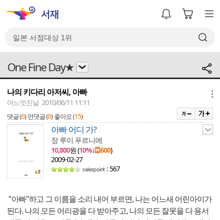
One Fine Day★
나의 키다리 아저씨, 아빠
메뉴
어느멋진날 2010/06/11 11:11
6
0
15
댓글 (
)
먼댓글 (
)
좋아요 (
)
아빠 어디 가?
장 루이 푸르니에
10,800
원 (
10%
↓
600
)
2009-02-27
: 567
"아빠"하고 그 이름을 소리 내어 부르면, 나는 어느새 어린아이가
된다. 나의 모든 어리광을 다 받아주고, 나의 모든 잘못을 다 용서