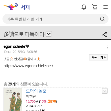
多讀으로 다독이다
egon schiele💜
메뉴
:Dora 2015/10/13 08:56
0
0
1
댓글 (
)
먼댓글 (
)
좋아요 (
)
https://www.egon-schiele.net/
총
29개
의 상품이 있습니다.
도덕의 쓸모
이한진
15,750
원 (
10%
↓
870
)
2024-08-17
: 310