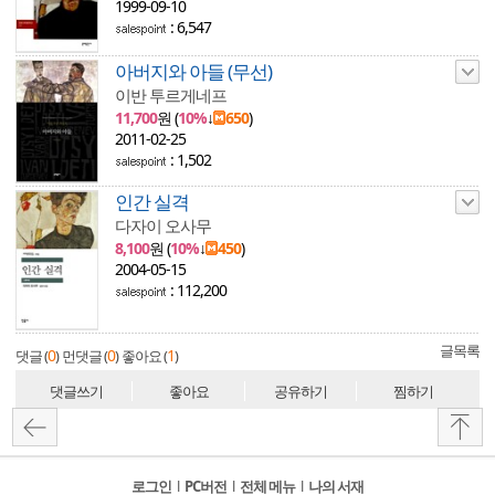
1999-09-10
: 6,547
아버지와 아들 (무선)
이반 투르게네프
11,700
원 (
10%
↓
650
)
2011-02-25
: 1,502
인간 실격
다자이 오사무
8,100
원 (
10%
↓
450
)
2004-05-15
: 112,200
글목록
0
0
1
댓글 (
)
먼댓글 (
)
좋아요 (
)
댓글쓰기
좋아요
공유하기
찜하기
로그인
l
PC버전
l
전체 메뉴
l
나의 서재