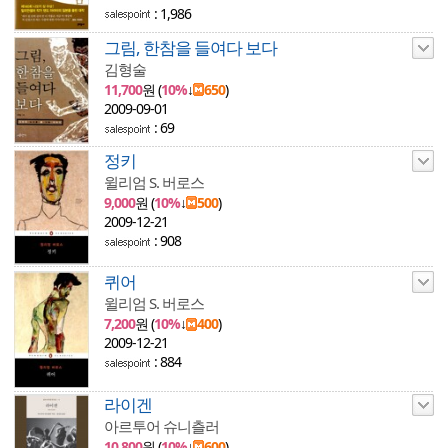
: 1,986
그림, 한참을 들여다 보다
김형술
11,700
원 (
10%
↓
650
)
2009-09-01
: 69
정키
윌리엄 S. 버로스
9,000
원 (
10%
↓
500
)
2009-12-21
: 908
퀴어
윌리엄 S. 버로스
7,200
원 (
10%
↓
400
)
2009-12-21
: 884
라이겐
아르투어 슈니츨러
10,800
원 (
10%
↓
600
)