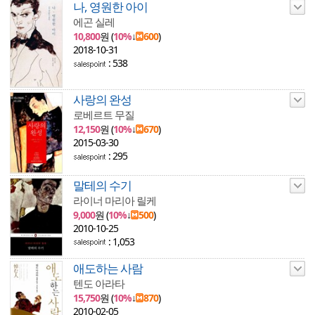
나, 영원한 아이
에곤 실레
10,800
원 (
10%
↓
600
)
2018-10-31
: 538
사랑의 완성
로베르트 무질
12,150
원 (
10%
↓
670
)
2015-03-30
: 295
말테의 수기
라이너 마리아 릴케
9,000
원 (
10%
↓
500
)
2010-10-25
: 1,053
애도하는 사람
텐도 아라타
15,750
원 (
10%
↓
870
)
2010-02-05