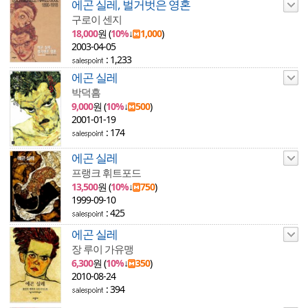
에곤 실레, 벌거벗은 영혼
구로이 센지
18,000
원 (
10%
↓
1,000
)
2003-04-05
: 1,233
에곤 실레
박덕흠
9,000
원 (
10%
↓
500
)
2001-01-19
: 174
에곤 실레
프랭크 휘트포드
13,500
원 (
10%
↓
750
)
1999-09-10
: 425
에곤 실레
장 루이 가유맹
6,300
원 (
10%
↓
350
)
2010-08-24
: 394