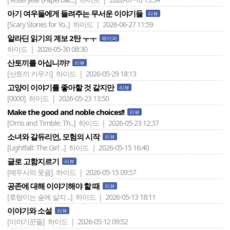
아기 여우들에게 들려주는 무서운 이야기들
리뷰
[Scary Stories for Yo..]
하이드 | 2026-06-27 11:59
알라딘 읽기의 계보 2탄 ㅜㅜ
페이퍼
하이드 | 2026-05-30 08:30
산토끼를 아십니까?
리뷰
[산토끼 키우기]
하이드 | 2026-05-29 18:13
고양이 이야기를 좋아할 것 같지만
리뷰
[0000]
하이드 | 2026-05-23 13:50
Make the good and noble choices!!
리뷰
[Orris and Timble: Th..]
하이드 | 2026-05-23 12:37
소녀와 갈듀리언, 모험의 시작
리뷰
[Lightfall: The Girl ..]
하이드 | 2026-05-15 16:40
글로 고함지르기
리뷰
[메두사의 웃음]
하이드 | 2026-05-15 09:57
공존에 대해 이야기해야 할 때
리뷰
[호랑이는 숲에 살지 ..]
하이드 | 2026-05-13 18:11
이야기와 소설
리뷰
[이야기꾼들]
하이드 | 2026-05-12 09:52