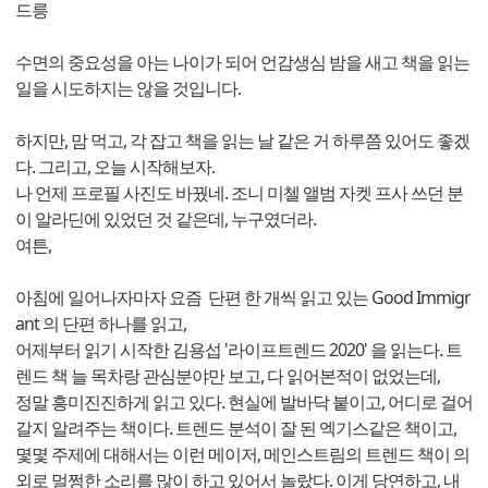
드릉
수면의 중요성을 아는 나이가 되어 언감생심 밤을 새고 책을 읽는
일을 시도하지는 않을 것입니다.
하지만, 맘 먹고, 각 잡고 책을 읽는 날 같은 거 하루쯤 있어도 좋겠
다. 그리고, 오늘 시작해보자.
나 언제 프로필 사진도 바꿨네. 조니 미첼 앨범 자켓 프사 쓰던 분
이 알라딘에 있었던 것 같은데, 누구였더라.
여튼,
아침에 일어나자마자 요즘 단편 한 개씩 읽고 있는 Good Immigr
ant 의 단편 하나를 읽고,
어제부터 읽기 시작한 김용섭 '라이프트렌드 2020' 을 읽는다. 트
렌드 책 늘 목차랑 관심분야만 보고, 다 읽어본적이 없었는데,
정말 흥미진진하게 읽고 있다. 현실에 발바닥 붙이고, 어디로 걸어
갈지 알려주는 책이다. 트렌드 분석이 잘 된 엑기스같은 책이고,
몇몇 주제에 대해서는 이런 메이저, 메인스트림의 트렌드 책이 의
외로 멀쩡한 소리를 많이 하고 있어서 놀랐다. 이게 당연하고, 내