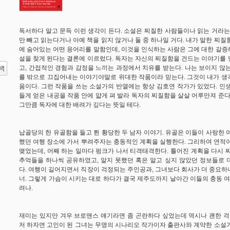
독서하다 말고 문득 이런 생각이 든다. 소설은 찌질한 사람들이나 읽는 거라는
만 빼고 읽는다거나 아예 책을 읽지 않거나 둘 중 하나일 거다. 내가 말한 찌질
에 숨어있는 어떤 응어리를 말함인데, 이것을 인식하는 사람은 그에 대한 갈
설을 찾게 된다는 결론에 이르렀다. 독자는 자신의 찌질함을 건드는 이야기를
고, 간접적인 경험과 감정을 느끼는 과정에서 치유를 받는다. 나는 보이지 않
를 밖으로 끄집어내는 이야기야말로 위대한 작품이라 믿는다. 그것이 내가 생
움이다. 그런 작품을 쓰는 소설가의 반열에는 항상 김호연 작가가 있었다. 인
들게 얻은 내공을 작품 안에 얇게 펴 발라 독자의 찌질함을 살살 어루만져 준다
그만큼 독자에 대한 배려가 깊다는 뜻일 테다.
납골당의 한 유골함을 들고 튄 황당한 두 남자 이야기. 유골은 이들이 사랑한 
했던 여행 장소에 가서 뿌려주자는 충동적인 계획을 실행한다. 그리하여 연적
맺었는데, 어째 하는 일마다 펑크가 나서 티격태격한다. 틀어진 계획을 다시 
추억들을 하나씩 공유하였고, 알지 못했던 혹은 알고 싶지 않았던 정보들로 
다. 여행이 길어지면서 직장이 걱정되는 주인공과, 그녀보다 회사가 더 중요
너. 그렇게 가슴이 시키는 대로 하다가 결국 제주도까지 날아간 이들의 충동 여
려나.
재미는 있지만 겨우 브로맨스 얘기라면 좀 곤란하다 싶었는데 역시나 괜한 걱
저 하자면 고인이 된 그녀는 무명의 시나리오 작가이자 출판사와 계약한 소설