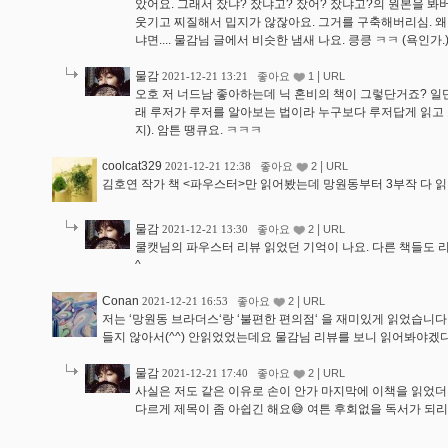
았어요. 그래서 잤냐? 잤냐고? 잤어? 잤냐고?의 원본을 봐
웃기고 찌질해서 밉지가 않잖아요. 그거를 구축해버리심. 왜
냐면.... 물감님 글에서 비슷한 냄새 나요. 킁킁 ㅋㅋ (욕인가.
물감
|
2021-12-21 13:21
좋아요
1
URL
오호 저 너드남 좋아하는데 닉 혼비의 책이 그렇단거죠? 일
래 루저가 루저를 알아보는 법이라 누구보다 루저답게 읽고
지). 암튼 땡큐요. ㅋㅋㅋ
coolcat329
|
2021-12-21 12:38
좋아요
2
URL
김호연 작가 책 <파우스터>만 읽어봤는데 망원동부터 3부작 다 
물감
|
2021-12-21 13:30
좋아요
2
URL
쿨캣님의 파우스터 리뷰 읽었던 기억이 나요. 다른 책들도 
^
Conan
|
2021-12-21 16:53
좋아요
2
URL
저는 ‘망원동 브라더스‘랑 ‘불편한 편의점‘ 을 재미있게 읽었습니다.
들지 않아서(^^) 안읽었었는데요 물감님 리뷰를 보니 읽어봐야겠
물감
|
2021-12-21 17:40
좋아요
2
URL
사실은 저도 같은 이유로 손이 안가 마지막에 이책을 읽
다르게 제목이 좀 아쉽긴 해요😅 여튼 후회없을 독서가 