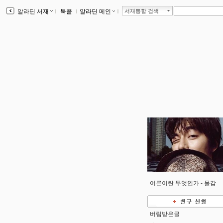
알라딘 서재
ｌ
북플
ｌ
알라딘 메인
ｌ
서재통합 검색
어른이란 무엇인가 -
물감
버림받은글