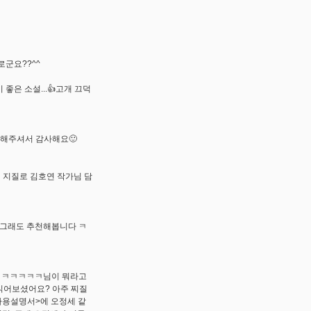
로군요??^^
좋은 소설...👍고개 끄덕
해주셔서 감사해요🙂
 지질로 김호연 작가님 담
 그래도 추천해봅니다 ㅋ
가 ㅋㅋㅋㅋㅋ님이 뭐라고
읽어보셨어요? 아주 찌질
애사용설명서>에 오정세 같