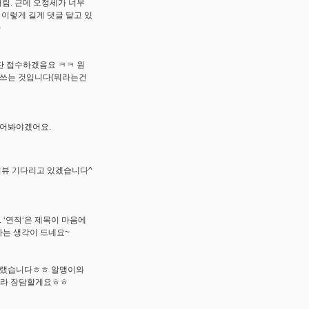
버림. 근데 오정세가 너무
 이렇게 길게 댓글 달고 있
)
단 접수하겠음요 ㅋㅋ 원
 쓰는 것입니다(뭐라는건
읽어봐야겠어요.
리뷰 기다리고 있겠습니다^
 ‘연적‘은 제목이 마음에
다는 생각이 드네요~
었더랬습니다ㅎㅎ 알맹이와
되리라 장담할게요ㅎㅎ