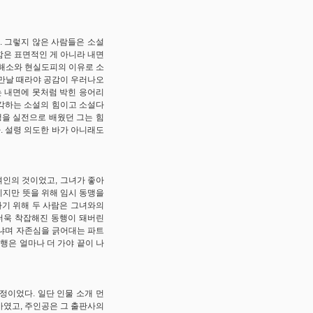
. 그렇지 않은 사람들은 소설
함은 표면적인 게 아니라 내면
증해소와 현실도피의 이유로 소
 만날 때라야 공감이 우러나오
는 내면에 못처럼 박힌 응어리
각하는 소설의 힘이고 소설다
생을 실전으로 배웠던 그는 힘
. 설령 의도한 바가 아니래도
여인의 것이었고, 그녀가 좋아
이지만 뜻을 위해 임시 동맹을
짜기 위해 두 사람은 그녀와의
더욱 착잡해진 동행이 돼버린
하냐며 자존심을 긁어대는 파트
행은 얼마나 더 가야 끝이 나
정이었다. 일단 인물 소개 먼
가였고, 주인공은 그 출판사의