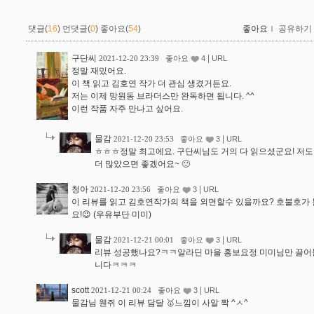
댓글(
16
)
먼댓글(
0
)
좋아요(
54
)
좋아요
ｌ
공유하기
구단씨
|
2021-12-20 23:39
좋아요
4
URL
정말 재밌어요.
이 책 읽고 김호연 작가 더 관심 생겼거든요.
저는 이제 망원동 브라더스만 완독하면 됩니다. ^^
이런 작품 자주 만나고 싶어요.
물감
|
2021-12-20 23:53
좋아요
3
URL
ㅎㅎㅎ정말 최고에요. 구단씨님도 거의 다 읽으셨군요! 저도
더 많았으면 좋겠어요~ 🙂
청아
|
2021-12-20 23:56
좋아요
3
URL
이 리뷰를 읽고 김호연작가의 책을 외면할수 있을까요? 호불호가 
요!😉 (우유부단 미미)
물감
|
2021-12-21 00:01
좋아요
3
URL
리뷰 성공했나요?ㅋㅋ알라딘 마을 홍보요정 미미님만 끌어들
니다ㅋㅋㅋ
scott
|
2021-12-21 00:24
좋아요
3
URL
물감님 웬쥐 이 리뷰 담달 🥇느낌이 사알 짝 ^ㅅ^