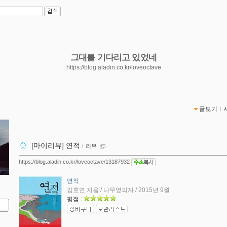
그대를 기다리고 있었네
https://blog.aladin.co.kr/loveoctave
글보기
ｌ
[마이리뷰] 연적
ｌ
리뷰
https://blog.aladin.co.kr/loveoctave/13187932
연적
김호연 지음 / 나무옆의자 / 2015년 9월
평점 :