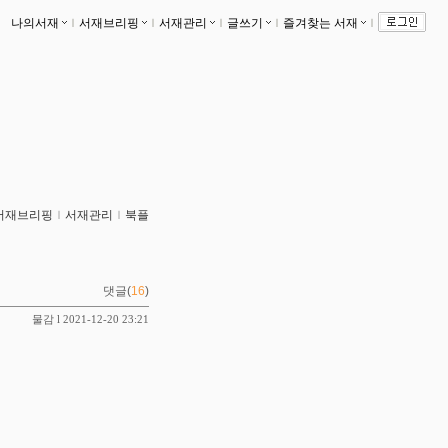
나의서재
ｌ
서재브리핑
ｌ
서재관리
ｌ
글쓰기
ｌ
즐겨찾는 서재
ｌ
서재브리핑
ｌ
서재관리
ｌ
북플
댓글(
16
)
물감
l 2021-12-20 23:21