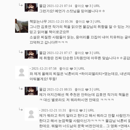
물감
|
2021-12-21 07:14
좋아요
3
URL
그런가요! 예언가 스캇님을 믿어봅니다ㅎㅎ
책읽는나무
|
2021-12-21 05:36
좋아요
3
URL
그니깐 김호연 작가의 책을 읽으면 물감님의 취향을 알 수 있는 거
믿고 읽어볼 책이로군요!!!
소설은 찌질한 사람들이 읽는, 응어리를 끄집어 내어 치유하는 글이 
끄덕하고 갑니다!!!ㅋㅋㅋ
물감
|
2021-12-21 07:17
좋아요
3
URL
제 취향은 진짜 단순한 1차원인데 아무튼 맞습니다ㅎㅎ공감
-
|
2021-12-21 07:58
좋아요
3
URL
와 제게 올해의 찌질은 닉혼비의 <하이피델리티>였는데요, 내년의
아둬볼게요! 뚜둥!
물감
|
2021-12-21 08:55
좋아요
3
URL
제가 어지간해선 책 추천은 안하는데 김호연 작가의 책들은
ㅋ 대신 별로라도 저 뭐라하시면 안돼요 ㅋㅋㅋㅋ
-
|
2021-12-21 11:31
좋아요
2
URL
제가 뭐라고 하지 말라고 한다고 해서 뭐라고 안할 사람인
한다고 해서 눈깜짝할 사람이신가ㅋㅋㅋㅋ 물감님 닉혼비 
한데요. 뭐랄까 너드남의 문학 버전인데요... 그 영화 <연