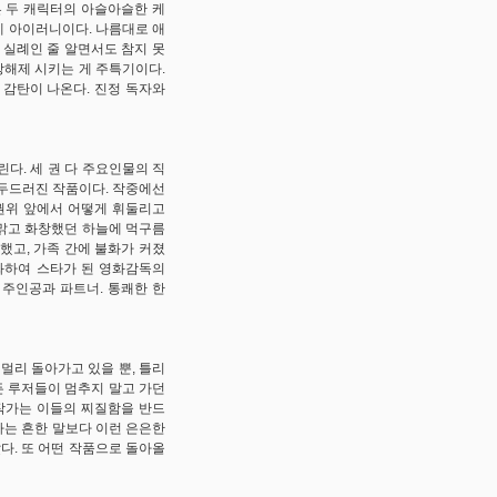
른 두 캐릭터의 아슬아슬한 케
게 아이러니이다. 나름대로 애
 실례인 줄 알면서도 참지 못
장해제 시키는 게 주특기이다.
 감탄이 나온다. 진정 독자와
린다. 세 권 다 주요인물의 직
 두드러진 작품이다. 작중에선
권위 앞에서 어떻게 휘둘리고
맑고 화창했던 하늘에 먹구름
했고, 가족 간에 불화가 커졌
화하여 스타가 된 영화감독의
 주인공과 파트너. 통쾌한 한
멀리 돌아가고 있을 뿐, 틀리
든 루저들이 멈추지 말고 가던
 작가는 이들의 찌질함을 반드
다는 흔한 말보다 이런 은은한
다. 또 어떤 작품으로 돌아올