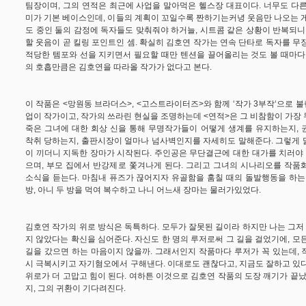
팀장이며, 그의 연적은 최근에 사업을 말아먹은 헬스장 대표이다. 너무도 다
미가 기본 베이스인데, 이들의 계획이 꼬일수록 짠하기는커녕 웃음만 나오는 
도 중인 둘의 감정에 독자들도 맞춰줘야 하거늘, 시트콤 같은 상황이 반복되니
할 웃음이 곧 킬링 포인트인 셈. 확실히 김호연 작가는 연속 단타로 독자를 무
적당한 템포와 선을 지키면서 필요할 때만 텐션을 끌어올리는 것도 볼 때마다
의 호흡만큼은 김호연을 따라올 작가가 없다고 본다.
이 작품은 <망원동 브라더스>, <고스트라이터즈>와 함께 ‘작가 3부작‘으로 불
업이 작가이고, 작가의 쓰라린 현실을 조명하는데 <연적>은 그 비참함이 가장
죽은 그녀에 대한 회상 신을 통해 무명작가들이 어떻게 생계를 유지하는지, 
착취 당하는지, 출판시장이 얼마나 넘사벽인지를 자세히도 말해준다. 그렇게 
이 끼더니 지독한 장마가 시작된다. 주인공은 무단결근에 대한 대가를 치러야 
으며, 부모 집에서 반강제로 쫓겨나게 된다. 그리고 그녀의 시나리오를 작품
소식을 듣는다. 마침내 퓨즈가 끊어지자 유골함을 훔칠 때의 돌발행동을 하는
방, 아니 두 방을 먹여 복수하고 나니 어느새 장마는 물러가있었다.
김호연 작가의 위로 방식은 독특하다. 모두가 잘못된 길이라 하지만 나는 그저 
지 않았다는 확신을 심어준다. 자신도 한 명의 루저로써 그 길을 걸었기에, 모
길을 갔으면 하는 마음이지 않을까. 그래서인지 작품마다 루저가 꼭 있는데,
시 극복시키고 자기혐오에서 구해낸다. 이대로도 괜찮다고, 지금도 잘하고 있
위로가 더 고맙고 힘이 된다. 여하튼 이것으로 김호연 작품의 도장 깨기가 끝났
지, 그의 귀환이 기다려진다.