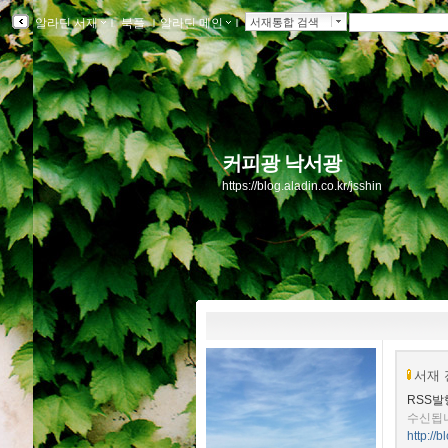
알라딘 서재
ｌ
북플
ｌ
알라딘 메인
ｌ
서재통합 검색
커피광 낙서광
https://blog.aladin.co.kr/jsshin
서재 
RSS발
수신됩
http://b