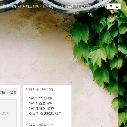
나의서재
ｌ
서재브리핑
ｌ
서재관리
ｌ
글쓰기
ｌ
즐겨찾는 서재
ｌ
서재지수
: 16463점
관리
ｌ
북플
마이리뷰:
편
194
마이리스트:
편
0
마이페이퍼:
편
47
RSS가
오늘 7, 총 28021 방문
오늘의 마이리스트