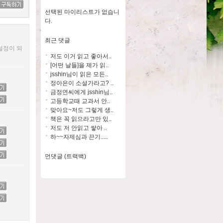
선택된 마이리스트가 없습니
다.
최근 댓글
설정이 되
저도 이거 읽고 좋아서..
[어떤 날들]을 제가 읽..
jsshin님이 읽은 모든..
정아은이 소설가라고? ..
금정연씨에게 jsshin님..
고등학교때 교과서 안..
맞아요~저도 그렇게 생..
책은 꼭 읽으라고만 있..
저도 저 안읽고 쌓아 ..
하~~자제심과 끈기.....
먼댓글 (트랙백)