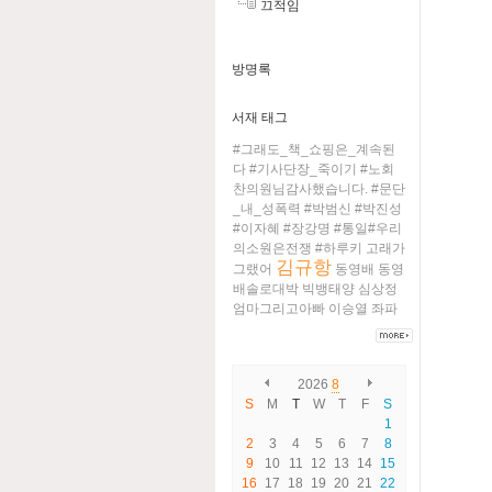
끄적임
방명록
서재 태그
#그래도_책_쇼핑은_계속된
다
#기사단장_죽이기
#노회
찬의원님감사했습니다.
#문단
_내_성폭력
#박범신
#박진성
#이자혜
#장강명
#통일#우리
의소원은전쟁
#하루키
고래가
김규항
그랬어
동영배
동영
배솔로대박
빅뱅태양
심상정
엄마그리고아빠
이승열
좌파
2026
8
S
M
T
W
T
F
S
1
2
3
4
5
6
7
8
9
10
11
12
13
14
15
16
17
18
19
20
21
22