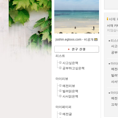
서재 
서재 카
지않습
jsshin.egloos.com -
비공개
리스
사고
공부
리스트
사고싶은책
마이
공부하고싶은책
예전
빌려
마이리뷰
사서
예전리뷰
빌려읽은책
마이
사서읽은책
예전
끄적
마이페이퍼
예전글