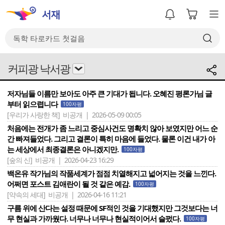
커피광 낙서광
저자님들 이름만 보아도 아주 큰 기대가 됩니다. 오혜진 평론가님 글
부터 읽으렵니다
100자평
[우리가 사랑한 책]
비공개 | 2026-05-09 00:05
처음에는 전개가 좀 느리고 중심사건도 명확치 않아 보였지만 어느 순
간 빠져들었다. 그리고 결론이 특히 마음에 들었다. 물론 이건 내가 아
는 세상에서 최종결론은 아니겠지만.
100자평
[숲의 신]
비공개 | 2026-04-23 16:29
백온유 작가님의 작품세계가 점점 치열해지고 넓어지는 것을 느낀다.
어쩌면 포스트 김애란이 될 것 같은 예감.
100자평
[약속의 세대]
비공개 | 2026-04-16 11:21
구름 위에 산다는 설정 때문에 SF적인 것을 기대했지만 그것보다는 너
무 현실과 가까웠다. 너무나 너무나 현실적이어서 슬펐다.
100자평