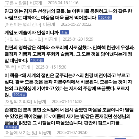
[구름 사람들]
비공개 | 2026-04-16 11:16
믿고 읽는 김지은 선생님의 글들. 늘 어린이를 응원하고 나와 같은 한
사람으로 대하자는 마음을 더욱 굳게 먹어봅니다
100자평
[어린이는 멀리 간다]
비공개 | 2025-05-27 00:22
게임도 예술이자 인생이니까
리뷰
[내일 또 내일 또 내일]
비공개 | 2025-01-20 15:29
한편의 영화같은 작화와 스토리에 사로잡혔다. 만화책 한권에 우정과,
열정과 기쁨과 고통과 후회와 슬픔과.. 그 모든 것을 담아냈다는게 정
말 대단하다.
100자평
[룩 백]
비공개 | 2025-01-15 15:30
이 책을 <왜 세계의 절반은 굶주리는가>의 환경 버전이라고 부르고
싶다. 결국 모든 것은 돈과 자본주의에서 비롯된다. 모른다는 것이 자
본의 그린워싱에 기여하고 있다는 저자의 주장에 뜨끔했다. 모르지
않..
100자평
[재앙의 지리학]
비공개 | 2025-01-14 16:32
존경했던 분의 영면 소식앞에서 몹시 슬펐던 마음을 조금이나마 달랠
수 있었던 책이었습니다. ‘어둠에 새기는 빛‘같은 존재였던 선생님의
글들을 읽었던 그 시절들이 떠올랐습니다. 편안히 잠드시기를...
100자평
[어둠에 새기는 빛]
비공개 | 2025-01-07 09:50