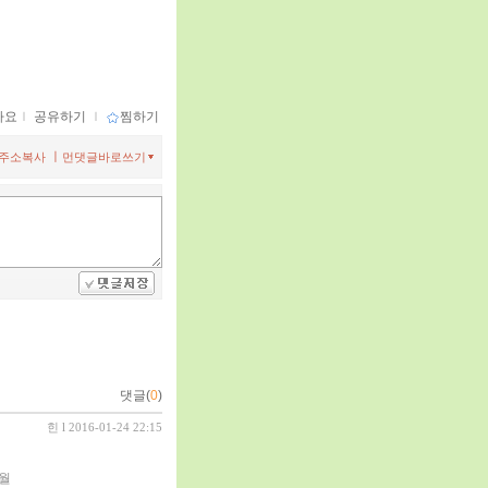
아요
ｌ
공유하기
ｌ
찜하기
ㅣ
주소복사
먼댓글바로쓰기
댓글(
0
)
힌
l 2016-01-24 22:15
2월