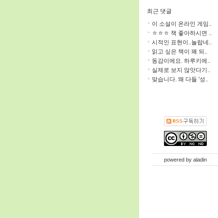
최근 댓글
이 소설이 온라인 게임..
ㅎㅎㅎ 책 좋아하시면 ..
시적인 표현이..놀랍네..
읽고 싶은 책이 꽤 되..
동감이에요. 하루키에..
실제로 보지 않앗다기..
맞습니다. 왜 다들 '성..
powered by
aladin