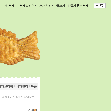
나의서재
ｌ
서재브리핑
ｌ
서재관리
ｌ
글쓰기
ｌ
즐겨찾는 서재
ｌ
서재브리핑
ｌ
서재관리
ｌ
북플
펼쳐보기
5개
날짜순
댓글(
0
)