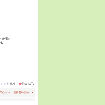
아 보이는
자.
ｌ
찜하기
ｌ
ThanksTo
ㅣ
주소복사
먼댓글바로쓰기