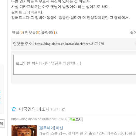
나름 연기하는 배우로서 욕심이 있다는 것 아닌가.
사실 디카프리오는 아주 옛날에 받았어야 하는 상이기도 하다.
길버트 그레이프 때.
길버트보다 그 정박아 동생이 뚱뚱한 엄마가 더 인상적이었던 그 영화에서.
댓글(
0
)
먼댓글(
0
)
좋아요(
1
)
좋
먼댓글 주소 :
https://blog.aladin.co.kr/trackback/heen/8179779
5
2
9
미국인의 퍼소나
ｌ
보기
https://blog.aladin.co.kr/heen/8179756
[블루레이] 마션
리들리 스콧 감독, 맷 데이먼 외 출연 / 20세기폭스 / 2016년 