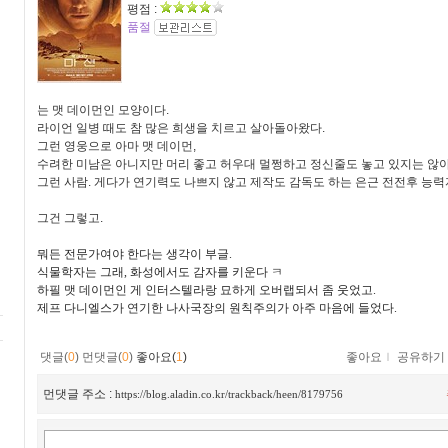
평점 :
품절
는 맷 데이먼인 모양이다.
라이언 일병 때도 참 많은 희생을 치르고 살아돌아왔다.
그런 영웅으로 아마 맷 데이먼,
수려한 미남은 아니지만 머리 좋고 허우대 멀쩡하고 정신줄도 놓고 있지는 않
그런 사람. 게다가 연기력도 나쁘지 않고 제작도 감독도 하는 은근 전전후 능력
그건 그렇고.
뭐든 전문가여야 한다는 생각이 부글.
식물학자는 그래, 화성에서도 감자를 키운다 ㅋ
하필 맷 데이먼인 게 인터스텔라랑 묘하게 오버랩되서 좀 웃었고.
제프 다니엘스가 연기한 나사국장의 원칙주의가 아주 마음에 들었다.
댓글(
0
)
먼댓글(
0
)
좋아요(
1
)
좋아요
ｌ
공유하기
먼댓글 주소 :
https://blog.aladin.co.kr/trackback/heen/8179756