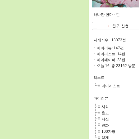
하나만 한다 -
힌
서재지수
: 13073점
마이리뷰:
147
편
마이리스트:
14
편
마이페이퍼:
28
편
오늘 16, 총 23162 방문
리스트
마이리스트
마이리뷰
시화
온고
지신
만화
100자평
생계