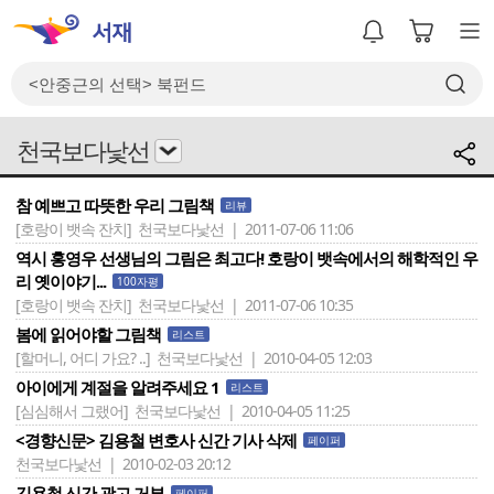
천국보다낯선
참 예쁘고 따뜻한 우리 그림책
리뷰
[호랑이 뱃속 잔치]
천국보다낯선 | 2011-07-06 11:06
역시 홍영우 선생님의 그림은 최고다! 호랑이 뱃속에서의 해학적인 우
리 옛이야기...
100자평
[호랑이 뱃속 잔치]
천국보다낯선 | 2011-07-06 10:35
봄에 읽어야할 그림책
리스트
[할머니, 어디 가요? ..]
천국보다낯선 | 2010-04-05 12:03
아이에게 계절을 알려주세요 1
리스트
[심심해서 그랬어]
천국보다낯선 | 2010-04-05 11:25
<경향신문> 김용철 변호사 신간 기사 삭제
페이퍼
천국보다낯선 | 2010-02-03 20:12
김용철 신간 광고 거부
페이퍼