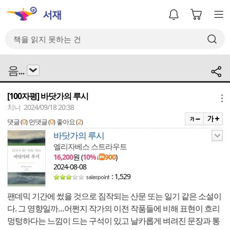
음...
[100자평] 바닷가의 루시
메뉴
치니 2024/09/18 20:38
0
0
2
댓글 (
)
먼댓글 (
)
좋아요 (
)
바닷가의 루시
엘리자베스 스트라우트
16,200
원 (
10%
↓
900
)
2024-08-08
: 1,529
팬데믹 기간에 썼을 것으로 짐작되는 산문 또는 일기 같은 소설이
다. 그 영향일까…어쩐지 작가의 이전 작품들에 비해 표현이 흐리
멍텅하다는 느낌이 드는 구석이 있고 날카롭게 벼려진 문장과 통