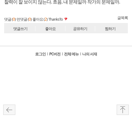
찰력이 잘 보이지 않는다. 흐음. 내 문제일까 작가의 문제일까.
글목록
0
0
2
댓글 (
)
먼댓글 (
)
좋아요 (
)
ThanksTo
댓글쓰기
좋아요
공유하기
찜하기
로그인
l
PC버전
l
전체 메뉴
l
나의 서재