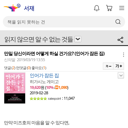
읽지 않으면 알 수 없는 것들
만일 당신이라면 어떻게 하실 건가요? (인어가 잠든 집)
메뉴
신의딸 2019/03/19 13:55
2
0
1
댓글 (
)
먼댓글 (
)
좋아요 (
)
인어가 잠든 집
히가시노 게이고
19,620
원 (
10%
↓
1,090
)
2019-02-28
: 11,047
만약 미즈호의 마음을 알 수 있다면,