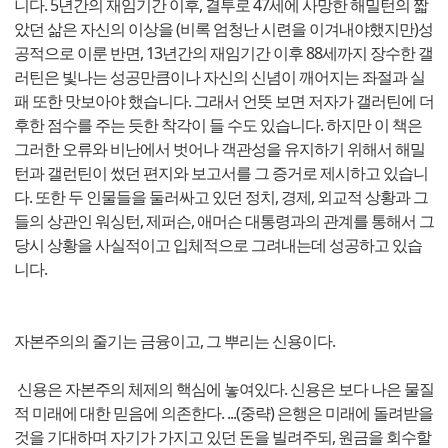
니다. 5년간의 재임기간 이후, 결투로 47세에 사망한 해밀턴의 짧
았던 삶은 자신의 이상을 (비록 엄청난 시련을 이겨내야했지만)성
공적으로 이룬 반면, 13년간의 재임기간 이후 88세까지 장수한 갤
러틴은 빛나는 성공만큼이나 자신의 신념이 깨어지는 좌절과 실
패 또한 맛보아야 했습니다. 그래서 언뜻 보면 저자가 갤러틴에 더
후한 점수를 주는 듯한 착각이 들 수도 있습니다. 하지만 이 책은
그러한 오류와 비난에서 벗어나 객관성을 유지하기 위해서 해밀
턴과 갤런틴이 썼던 편지와 보고서를 그 증거로 제시하고 있습니
다. 또한 두 인물들을 둘러싸고 있던 정치, 경제, 외교적 상황과 그
들의 상관인 워싱턴, 제퍼슨, 애머슨 대통령과의 관계를 통해서 그
당시 상황을 사실적이고 입체적으로 그려내는데 성공하고 있습
니다.
자본주의의 줄기는 금융이고, 그 뿌리는 신용이다.
신용은 자본주의 체제의 핵심에 놓여있다. 신용은 보다 나은 물질
적 미래에 대한 믿음에 의존한다. ...(중략) 은행은 미래에 돌려받을
것을 기대하며 자기가 가지고 있던 돈을 빌려주되, 원금을 회수할