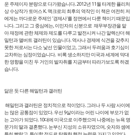
운 주제이자 분량으로 다가왔습니다. 2012년 11월 타계한 퓰리처
상 수상작가 토머스 K. 맥크로의 최후의 역작인 이 책은 여전히 저
에게는 까다로운 주제인 '경제사'를 정면에서 다룬 책이기 때문입
니다. 그리고 그 중심에는, 이민자의 신분으로 재무부장관을 맡
아 재정에 관한 체제와 제도를 다루고 발전시켜 나간 알렉산더 해
밀턴과 앨버트 갤러틴이 있습니다. 역사나 경제에 식견을 갖추지
못한 저로서는 다소 낯선 인물이었고, 그래서 두려움과 호기심이
교차하는 심정이었습니다. 비록 생소하지만 미국과 세계에 막대
한 영향을 미친 두 거인의 발자취를 지금부터 따라가보도록 하겠
습니다.
닮은 듯 다른 해밀턴과 갤러틴
해밀턴과 갤러틴은 정치적으로 적이었다. 그러나 두 사람 사이에
는 많은 공통점이 있었다. 우선 9살이라는 어린 나이에 부모가 없
는 고아가 되었다. 10대에 미국으로 이주했으며 나중에는 뉴욕 명
문가의 딸과 결혼했다. 눈부신 지성의 소유자였으며, 숫자와 셈에
특히 빨랐고, 특이할 정도로 탁월한 행정 능력을 가지고 있었다.