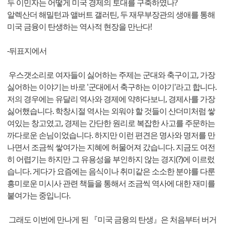
두 이민자는 어떻게 미국 경제의 토대를 구축하였나?
알렉산더 해밀턴과 앨버트 갤러틴, 두 재무부장관의 생애를 통해
미국 금융이 탄생하는 역사적 현장을 만난다!
-뒤표지에서
우스갯소리로 여자들이 싫어하는 주제는 군대와 축구이고, 가장
싫어하는 이야기는 바로 '군대에서 축구하는 이야기'라고 합니다.
저의 경우에는 유달리 역사와 경제에 약하다보니, 경제사를 가장
싫어했습니다. 학창시절 역사는 외워야 할 것들이 산더미처럼 쌓
여있는 창고였고, 경제는 간단한 원리로 복잡한 사고를 주문하는
까다로운 손님이었습니다. 하지만 이런 편견은 명사와 명저를 만
나면서 조금씩 쌓여가는 지혜에 허물어져 갔습니다. 지금도 여전
히 어렵기는 하지만 그 유용성을 부인하지 않는 경지(?)에 이르렀
습니다. 게다가 요즘에는 음식이나 취미같은 소소한 분야를 다룬
흥미로운 미시사 관련 책들을 통해서 조금씩 역사에 대한 재미를
붙여가는 중입니다.
그래도 이번에 만나게 된 『미국 금융의 탄생』은 처음부터 버거