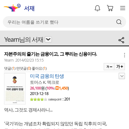
Yearn님의 서재
자본주의의 줄기는 금융이고, 그 뿌리는 신용이다.
메뉴
Yearn 2014/02/23 15:15
1
0
1
댓글 (
)
먼댓글 (
)
좋아요 (
)
미국 금융의 탄생
토머스 K. 맥크로
26,100
원 (
10%
↓
1,450
)
2013-12-18
: 201
역사, 그것도 경제사라니...
'국가'라는 개념조차 확립되지 않았던 독립 직후의 미국,