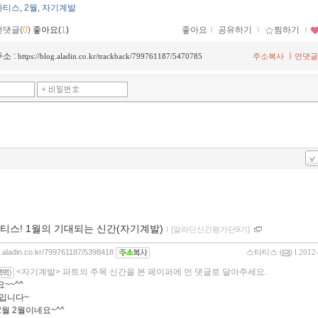
타티스
2월
자기계발
,
,
먼댓글(
0
)
좋아요(
1
)
좋아요
ｌ
공유하기
ｌ
찜하기
ｌ
소 :
ㅣ
https://blog.aladin.co.kr/trackback/799761187/5470785
주소복사
먼댓글
티스! 1월의 기대되는 신간(자기계발)
ｌ
[알라딘신간평가단9기]
og.aladin.co.kr/799761187/5398418
스타티스
(
) l 2012
<자기계발> 파트의 주목 신간을 본 페이퍼에 먼 댓글로 달아주세요.
~~^^
입니다~
2월 2월이네요~^^