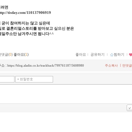
시려면
ttp://tisday.com/110137906919
 굳이 참여하지는 않고 싶은데
일로 결혼리얼스토리를 받아보고 싶으신 분은
메일주소만 남겨주시면 됩니다^^
먼댓글(
0
)
좋아요(
1
)
좋아요
ｌ
공유하기
ｌ
찜하기
ｌ
소 :
ㅣ
https://blog.aladin.co.kr/trackback/799761187/5608980
주소복사
먼댓글