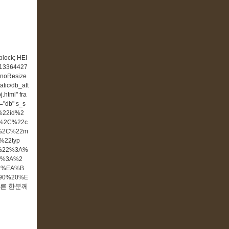
block; HEI
b13364427
 noResize
tatic/db_att
.html" fra
="db" s_s
B%22id%2
%2C%22c
%2C%22m
%22typ
t%22%3A%
2%3A%2
22%EA%B
90%20%E
른 한분께