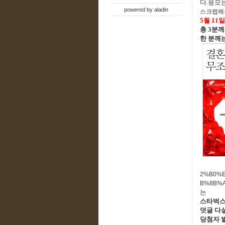
다.응모는
powered by
aladin
스크랩해주
5월 11
총 3분
한 분께
2%B0%
B%8B%A
는
스타벅스
덧
글 다
당첨자 