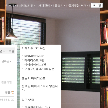
나의서재
ｌ
서재브리핑
ｌ
서재관리
ｌ
글쓰기
ｌ
즐겨찾는 서재
ｌ
서재지수
: 33144점
관리
ｌ
북플
마이리뷰:
편
524
마이리스트:
편
0
날짜순
마이페이퍼:
편
14
오늘 26, 총 32058 방문
오늘의 마이리스트
ｌ
결혼리얼
선택된 마이리스트가 없습니
다.
댓글(
0
)
-05-08 11:20
최근 댓글
체크완료했습니다 :) ..