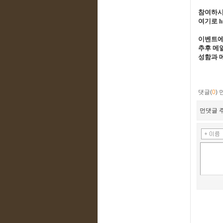
참여하
여기로
h
이벤트에
추후 메
성함과 
댓글(
0
)
먼댓글 주