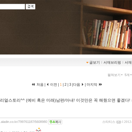
글보기
ｌ
서재브리핑
ｌ
서재
펼쳐보기
5개
처음 |
이전 |
1
|
2
|
3
|
다음
|
마지막
리얼스토리^^ (예비 혹은 미래)남편/아내! 이것만은 꼭 해줬으면 좋겠다!
og.aladin.co.kr/799761187/5608980
스타티스
(
) l 2012