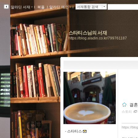
알라딘 서재
ｌ
북플
ｌ
알라딘 메인
ｌ
서재통합 검색
스타티스님의 서재
https://blog.aladin.co.kr/799761187
결혼
스토리
https://bl
-
스타티스