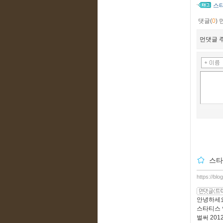
스
댓글(
0
)
먼댓글 주
스타
https://bl
안녕하세요
스타티스 
벌써 201