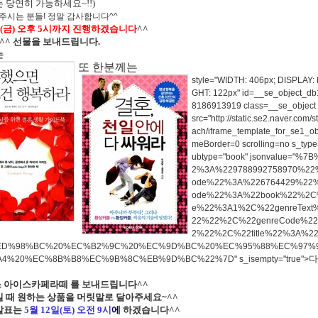
 당연히 가능하세요~!!)
시는 분들! 정말 감사합니다^^
일(금) 오후 5시까지 진행하겠습니다
^^
께^^ 선물을 보내드립니다.
는
또 한분께는
style="WIDTH: 406px; DISPLAY: 
GHT: 122px" id=__se_object_d
8186913919 class=__se_object
src="http://static.se2.naver.com/s
ach/iframe_template_for_se1_obj
meBorder=0 scrolling=no s_type
ubtype="book" jsonvalue="%7
2%3A%229788992758970%22
ode%22%3A%226764429%22
ode%22%3A%22book%22%2C
e%22%3A1%2C%22genreTex
22%22%2C%22genreCode%2
2%22%2C%22title%22%3A%
ED%98%BC%20%EC%B2%9C%20%EC%9D%BC%20%EC%95%88%EC%97%
다
4%20%EC%8B%B8%EC%9B%8C%EB%9D%BC%22%7D" s_isempty="true">
 아이스카페라떼 를 보내드립니다^^
실
때 원하는 상품을 머릿말로 달아주세요~^^
발표는
5월 12일(토) 오전 9시
에
하겠습니다^^