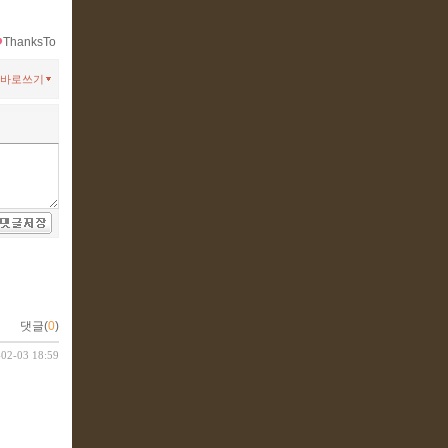
ThanksTo
바로쓰기
댓글(
0
)
-02-03 18:59