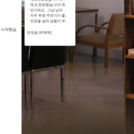
체크 완료했습니다! 첫..
반가워요.. 그냥 님의 ..
저두 투명 주전가가 좋..
전공을 살려 남들이 부..
서 시작했습
먼댓글 (트랙백)