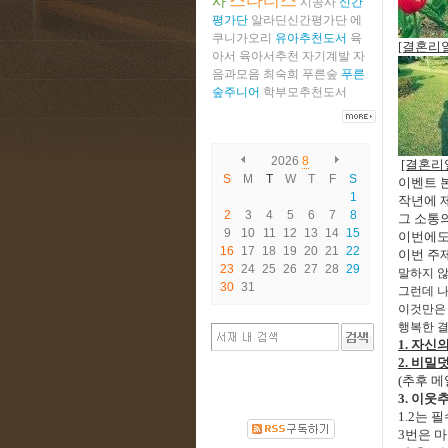
스타티스
사
시공사
신간
평가단
알라딘신간평가단
에
쿠니가오리
유아추천도서
육
[결혼리
아서
육아서추천
자기계발
자
음과모음
최숙희
푸른숲
푸른
숲주니어
학부모추천도서
2026
8
[결혼리
S
M
T
W
T
F
S
이벤트 
1
작년에 
2
3
4
5
6
7
8
그 소통
9
10
11
12
13
14
15
이번에도
16
17
18
19
20
21
22
이번 주
23
24
25
26
27
28
29
말하지 않
30
31
그런데 나
이것만은 
행복한 
1. 자신
2. 비밀
(추후 
3. 이
1.2는 
3번은 