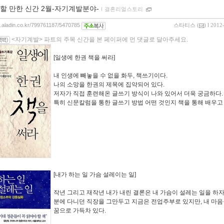
할 만한 신간 2월-자기계발분야-
ｌ
결혼리얼스토리
og.aladin.co.kr/799761187/5470785
스타티스
(
) l 2012
<자기계발> 파트의 주목 신간을 본 페이퍼에 먼 댓글로 달아주세요.
[일생에 한권 책을 써라]
내 인생에 빼놓을 수 없을 화두, 책쓰기이다.
나의 소망을 한권의 제목에 집약되어 있다.
저자가 직접 훈련해온 글쓰기 방식이 나와 있어서 더욱 궁금하다.
특히 신문칼럼을 통한 글쓰기 방법 어떤 것인지 책을 통해 배우고 
[내가 하는 일 가슴 설레이는 일]
작년 그리고 재작년 내가 내린 결론은 내 가슴이 설레는 일을 하자
분에 다니던 직장을 그만두고 지금은 전업주부로 있지만, 내 마
꿈으로 가득차 있다.