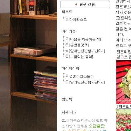
안녕하세
결혼 6년
리스트
제가 겪은
[결혼리얼
마이리스트
결혼 하신
결혼 전
마이리뷰
니다.
[마음을 치유하는 책]
머리 속
[은방울꽃책]
앞으로 구
[알라딘신간평가단9기]
결혼리얼
[느낌있는 음악]
앞으로 
마이페이퍼
결혼리얼스토리
[알라딘신간평가단9기]
방명록
[결혼리
서재 태그
21세기북스
다른세상
랠프
막
소담출판
심샤탕
사상체질