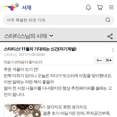
스타티스님의 서재
스타티스! 11월의 기대되는 신간(자기계발)
메뉴
스타티스 2011/11/06 00:00
1
0
0
댓글 (
)
먼댓글 (
)
좋아요 (
)
추운 겨울이 오기 전!
반짝 더위가 있더니 오늘은 자다가 빗소리에 아침을 맞이했네요.
이번 달에는 어떤 책이 좋을까
얼마 전 서점 나들이를 다녀왔지만 항상 추천페이퍼를 쓸때는 고
민이 됩니다.
1. 생각지도 못한 생각지도
결혼 초기 어딜가든 만차, 주차공간부족,