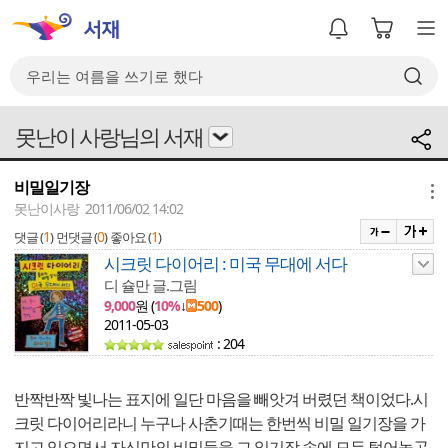
못난이 사랑님의 서재
비밀일기장
메뉴
못난이사랑 2011/06/02 14:02
1
0
1
댓글 (
)
먼댓글 (
)
좋아요 (
)
시크릿 다이어리 : 미국 무대에 서다
디 슐만 글.그림
9,000
원 (
10%
↓
500
)
2011-05-03
: 204
반짝반짝 빛나는 표지에 일단 마음을 빼앗겨 버렸던 책이었다.시
크릿 다이어리라니 누구나 사춘기때는 한번씩 비밀 일기장을 가
지고 있으면서 자신만의 비밀들을 그 일기장 속에 모두 털어놓곤