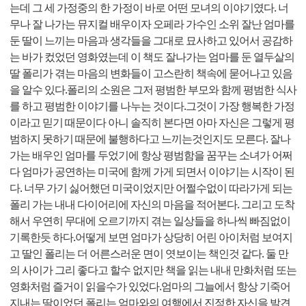
는데 그 세 가정중의 한 가정이 바로 어떤 모녀의 이야기였다. 너
무나 잘 나가는 뮤지컬 배우이자 오페라 가수인 소위 잘난 엄마를
둔 딸이 느끼는 마음과 생각들을 그대로 묘사하고 있어서 공감하
는 바가 컸었던 영화였는데 이 책도 잘나가는 엄마를 둔 열두살의
딸 폴리가 겪는 마음의 변화들이 고스란히 책속에 묻어나고 있음
을 알수 있다.폴리의 소원은 그저 평범한 부모와 함께 평범한 식사
를 하고 평범한 이야기를 나누는 것이다.그것이 가장 행복한 가정
이라고 믿기 때문이다 아니 솔직히 본다면 아마 자신은 그렇게 평
범하지 못하기 때문에 불행하다고 느끼는것인지도 모른다. 잘나
가는 배우인 엄마를 두었기에 항상 평범함을 꿈꾸는 소녀가 어쩌
다 엄마가 공연하는 미국에 함께 가게 되면서 이야기는 시작이 된
다. 너무 가기 싫어했던 미국이었지만 어쩔수없이 따라가게 되는
폴리 가는 내내 다이어리에 자신의 마음을 적어본다. 그리고 도착
해서 우연히 무대에 오르기까지 겪는 일상들을 하나씩 빠짐없이
기록한듯 하다.어떻게 보면 엄마가 상당히 어린 아이처럼 보여지
고 딸인 폴리는 더 어른스러운 면이 엿보이는 책인것 같다. 둘 만
의 사이가 그리 좋다고 할수 없지만 책을 읽는 내내 만화처럼 또는
영화처럼 즐거이 읽을수가 있었다.엄마의 그늘에서 항상 기죽어
지내는 딸이었던 폴리는 엄마와의 여행에서 진정한 자신을 발견