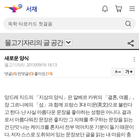
물고기자리의 글 공간
새로운 양식
메뉴
물고기자리 2015/09/16 18:13
4
0
14
댓글 (
)
먼댓글 (
)
좋아요 (
)
앙드레 지드의 「지상의 양식」은 알베르 카뮈의 「결혼, 여름」,
장 그르니에의 「섬」과 함께 프랑스 3대 미문(美文)으로 불린다
고 한다. 난 사실 아름다운 문장을 좋아하는 성향은 아니다. 결과
로서 아름다워진 문장은 좋지만 그 자체를 추구하는 문장을 읽는
건 단맛 나는 케이크를 혼자서 전부 먹어치운 기분이 들기 때문이
다. 저자 스스로 도취되어 있는 문장보단 글을 읽는 내 마음이 충