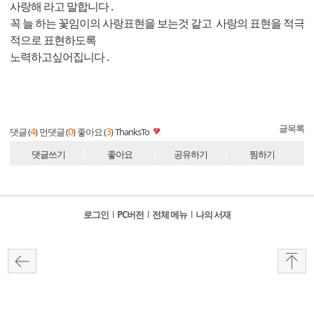
사랑해 라고 말합니다 .
꼭 늘 하는 꽃임이의 사랑표현을 보는것 같고 사랑의 표현을 적극
적으로 표현하도록
노력하고싶어집니다 .
글목록
4
0
3
댓글 (
)
먼댓글 (
)
좋아요 (
)
ThanksTo
댓글쓰기
좋아요
공유하기
찜하기
로그인
l
PC버전
l
전체 메뉴
l
나의 서재