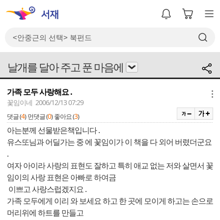
날개를 달아 주고 푼 마음에
가족 모두 사랑해요 .
메뉴
꽃임이네 2006/12/13 07:29
4
0
3
댓글 (
)
먼댓글 (
)
좋아요 (
)
아는분께 선물받은책입니다 .
유스또님과 어딜가는 중 에 꽃임이가 이 책을 다 외어 버렸더군요
.
여자 아이라 사랑의 표현도 잘하고 특히 애교 없는 저와 살면서 꽃
임이의 사랑 표현은 아빠로 하여금
이쁘고 사랑스럽겠지요 .
가족 모두에게 이리 와 보세요 하고 한 곳에 모이게 하고는 손으로
머리위에 하트를 만들고