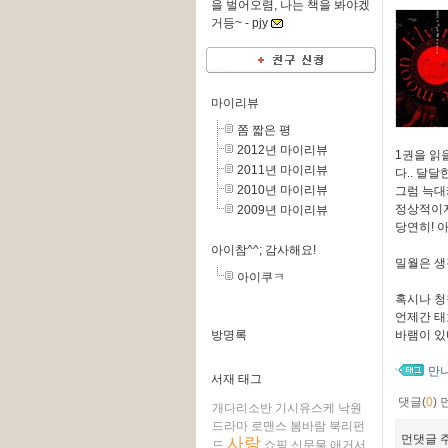
을 벌어오렴, 나는 책을 봐야겠
거등~ -
pjy
마이리뷰
쫌 짧은 평
2012년 마이리뷰
1권을 읽
2011년 마이리뷰
다.. 달
2010년 마이리뷰
그럼 늑대
정상적이지
2009년 마이리뷰
당연히! 
아이참^^; 감사해요!
밀월은 생
아이쿠ㅋ
혹시나 청
언제간 태
방명록
바램이 있
만
서재 태그
댓글(
0
)
개다리소반
기시유스케
낙원
드라마
로맨스
봄바람
북리펀
먼댓글 주
사랑
드
쇼핑
신문물
애거서