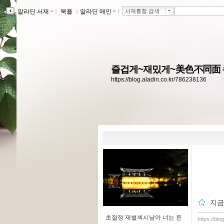
알라딘 서재
ｌ
북플
ｌ
알라딘 메인
ｌ
서재통합 검색
즐겁게~재밌게~美色不同面
https://blog.aladin.co.kr/786238136
지금
초절정 재벌섹시남아 너는 돈
https://bl