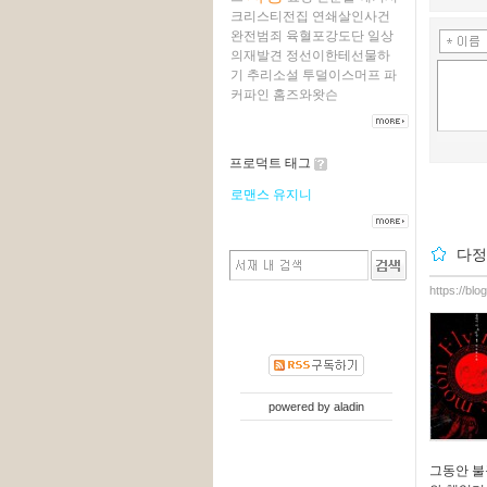
크리스티전집
연쇄살인사건
완전범죄
육혈포강도단
일상
의재발견
정선이한테선물하
기
추리소설
투덜이스머프
파
커파인
홈즈와왓슨
프로덕트 태그
로맨스
유지니
다정
https://bl
powered by
aladin
그동안 불