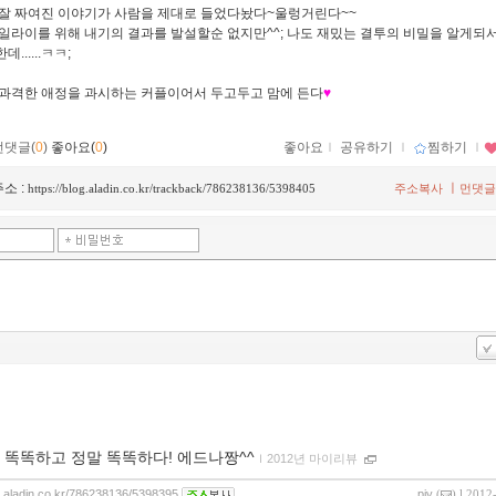
잘 짜여진 이야기가 사람을 제대로 들었다놨다~울렁거린다~~
일라이를 위해 내기의 결과를 발설할순 없지만^^; 나도 재밌는 결투의 비밀을 알게되서
......ㅋㅋ;
과격한 애정을 과시하는 커플이어서 두고두고 맘에 든다
♥
먼댓글(
0
)
좋아요(
0
)
좋아요
ｌ
공유하기
ｌ
찜하기
ｌ
소 :
ㅣ
https://blog.aladin.co.kr/trackback/786238136/5398405
주소복사
먼댓글
 똑똑하고 정말 똑똑하다! 에드나짱^^
ｌ
2012년 마이리뷰
og.aladin.co.kr/786238136/5398395
pjy
(
) l 2012