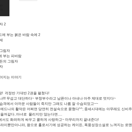
자 2
에 부는 붉은 바람 속에 2
세
 그림자
 부는 피바람
든의 그림자
자
어지는 이야기
! 걱정반 기대반 2권을 펼쳤다!
나!!! 무섭고 대단하다~ 부창부수라고 남푠이나 아내나 아주 제대로 멋지다~
습격에서 아까운 사람들이 죽지만 그래도 나름 잘 수습되었고~~
 에드나의 활약은 어쩌면 당연히 전설속으로 묻혔다^^; 중세시대에는 아무래도 신비
을꺼같다..마녀로 몰리지만 않는다면.....
서도 화려하게 싸우고 쿨하게 사랑하고~ 마무리까지 끝내준다!
일라이뿐만아니라, 왕으로 홀로서기에 성공하는 케이든, 폭풍성장소설로 느껴지는 로