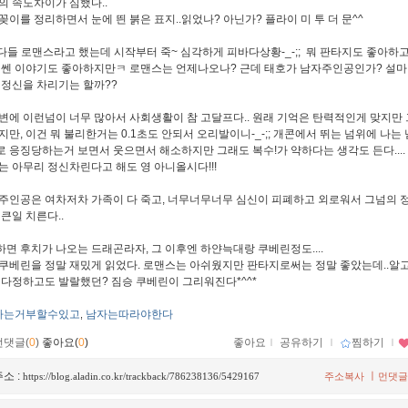
의 속도차이가 심했다..
꽂이를 정리하면서 눈에 띈 붉은 표지..읽었나? 아닌가? 플라이 미 투 더 문^^
 다들 로맨스라고 했는데 시작부터 죽~ 심각하게 피바다상황-_-;; 뭐 판타지도 좋아하
 쎈 이야기도 좋아하지만ㅋ 로맨스는 언제나오나? 근데 태호가 남자주인공인가? 설마
 정신을 차리기는 할까??
변에 이런넘이 너무 많아서 사회생활이 참 고달프다.. 원래 기억은 탄력적인게 맞지만 
지만, 이건 뭐 불리한거는 0.1초도 안되서 오리발이니-_-;; 개콘에서 뛰는 넘위에 나는
 응징당하는거 보면서 웃으면서 해소하지만 그래도 복수!가 약하다는 생각도 든다....
는 아무리 정신차린다고 해도 영 아니올시다!!!
주인공은 여차저차 가족이 다 죽고, 너무너무너무 심신이 피폐하고 외로워서 그넘의 정!
큰일 치른다..
면 후치가 나오는 드래곤라자, 그 이후엔 하얀늑대랑 쿠베린정도....
쿠베린을 정말 재밌게 읽었다. 로맨스는 아쉬웠지만 판타지로써는 정말 좋았는데..알고
 다정하고도 발랄했던? 짐승 쿠베린이 그리워진다*^^*
자는거부할수있고
남자는따라야한다
,
먼댓글(
0
)
좋아요(
0
)
좋아요
ｌ
공유하기
ｌ
찜하기
ｌ
소 :
ㅣ
https://blog.aladin.co.kr/trackback/786238136/5429167
주소복사
먼댓글