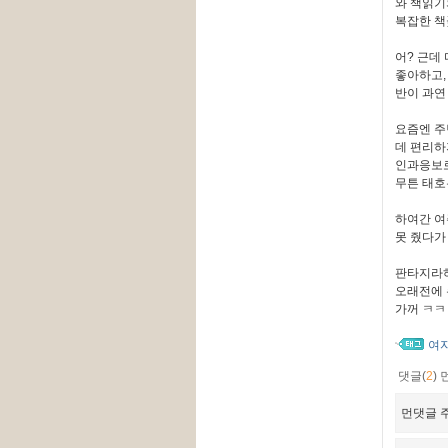
와 책읽기
복잡한 책
어? 근데
좋아하고,
반이 과연
요즘엔 주
데 편리하
인과응보로
무튼 태호
하여간 여
못 줬다가 
판타지라하
오래전에 
가꺼 ㅋㅋ
여
댓글(
2
)
먼댓글 주