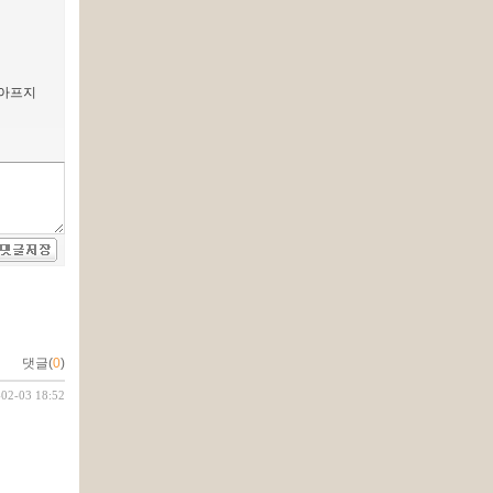
 아프지
댓글(
0
)
-02-03 18:52