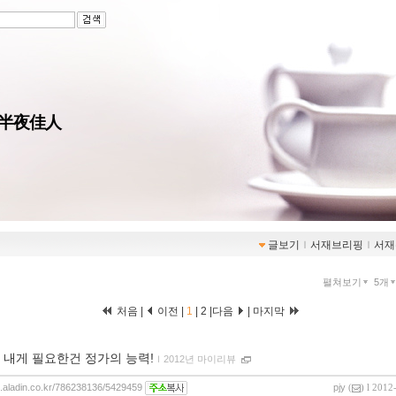
 半夜佳人
글보기
ｌ
서재브리핑
ｌ
서재
펼쳐보기
5개
처음 |
이전 |
1
|
2
|
다음
|
마지막
 내게 필요한건 정가의 능력!
ｌ
2012년 마이리뷰
og.aladin.co.kr/786238136/5429459
pjy
(
) l 2012