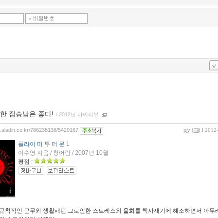
한 짐승남은 좋다!
ｌ
2012년 마이리뷰
og.aladin.co.kr/786238136/5429167
pjy
(
) l 2012
플라이 미 투 더 문 1
이수영 지음 / 청어람 / 2007년 10월
평점 :
규칙적인 근무와 생활패턴 그로인한 스트레스와 울화를 책사재기에 해소하면서 아무