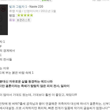
빛과 그림자 1
- Navie 220
류향 지음 / 신영미디어 / 2011년 1월
평점 :
품절
자 1
부
의 경계에서
드
의 전사들
는 이유
에 부는 붉은 바람 속에 1
분대신 자유로운 삶을 동경하는 에드나와
만 결혼이라는 족쇄가 탐탐치 않은 피의 전사, 일라이
이 많아서 기대도 컸는데, 기대보다 훨씬 더 좋았고, 재밌다!!!
탓에 된 벼락?출세 공작님과 왕이 연결해준 귀족여자 대신에 하녀가 결혼하는, 신부
세시대설정..으로 시작하지만 휘리릭, 빠른 전개가 일품에 작가의 글솜씨가 엄청나다^