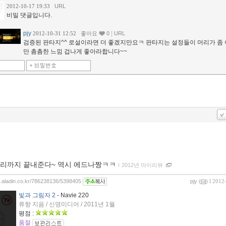
2012-10-17 19:33
URL
비밀 댓글입니다.
pjy
|
2012-10-31 12:52
좋아요
0
URL
검증된 판타지^^ 로설이라면 더 좋겠지만요ㅋ 판타지는 설정들이 머리가 좀
만 촘촘한 느낌 겁나게 좋아라합니다~~
리까지 끝내준다~ 역시 에드나짱ㅋㅋ
ｌ
2012년 마이리뷰
og.aladin.co.kr/786238136/5398405
pjy
(
) l 2012
빛과 그림자 2
- Navie 220
류향 지음 / 신영미디어 / 2011년 1월
평점 :
품절