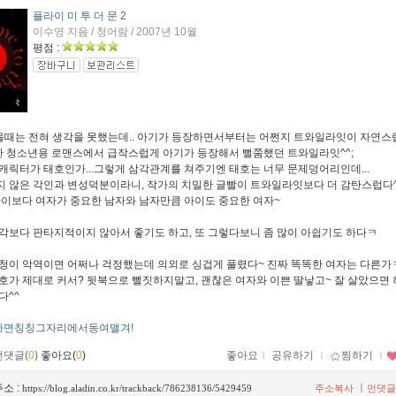
플라이 미 투 더 문 2
이수영 지음 / 청어람 / 2007년 10월
평점 :
을때는 전혀 생각을 못했는데.. 아기가 등장하면서부터는 어쩐지 트와일라잇이 자연스
달한 청소년용 로맨스에서 급작스럽게 아기가 등장해서 뻘쭘했던 트와일라잇^^;
캐릭터가 태호인가...그렇게 삼각관계를 쳐주기엔 태호는 너무 문제덩어리인데...
 않은 각인과 변성덕분이라니, 작가의 치밀한 글빨이 트와일라잇보다 더 감탄스럽다^
아이보다 여자가 중요한 남자와 남자만큼 아이도 중요한 여자~
각보다 판타지적이지 않아서 좋기도 하고, 또 그렇다보니 좀 많이 아쉽기도 하다ㅋ
청이 악역이면 어쩌나 걱정했는데 의외로 싱겁게 풀렸다~ 진짜 똑똑한 여자는 다른가
호가 제대로 커서? 뒷북으로 뻘짓하지말고, 괜찮은 여자와 이쁜 딸낳고~ 잘 살았으면 
다^^
나면칭칭그자리에서동여맬겨!
먼댓글(
0
)
좋아요(
0
)
좋아요
ｌ
공유하기
ｌ
찜하기
ｌ
소 :
ㅣ
https://blog.aladin.co.kr/trackback/786238136/5429459
주소복사
먼댓글