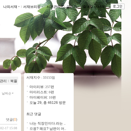
나의서재
ｌ
서재브리핑
ｌ
서재관리
ｌ
글쓰기
ｌ
즐겨찾는 서재
ｌ
서재지수
: 33153점
관리
ｌ
북플
마이리뷰:
편
257
마이리스트:
편
0
날짜순
마이페이퍼:
편
10
오늘 29, 총 46126 방문
최근 댓글
댓글(
0
)
나는 직장인이다.라는 ..
-02-17 15:08
으응? 왜요? 남편이 어..