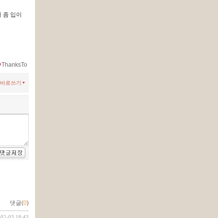
 좀 입이
ThanksTo
바로쓰기
댓글(
0
)
-02-03 18:43