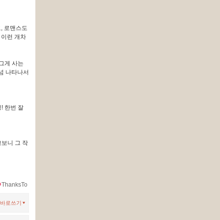
고, 로맨스도
 이런 개차
그게 사는
 넘 나타나서
 한번 잘
보니 그 작
ThanksTo
바로쓰기