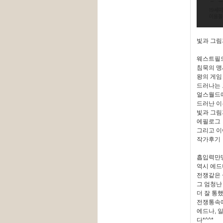
빛과 그림
웨스트필드
침묵의 맹
왕의 게임
드러나는
얼스월드에
드러난 이
빛과 그림
에필로그
그리고 이
작가후기
흡입력만땅
역시 에드
전쟁같은 
그 엄청난
더 잘 통했
전쟁통속에
에드나, 
다*^^*