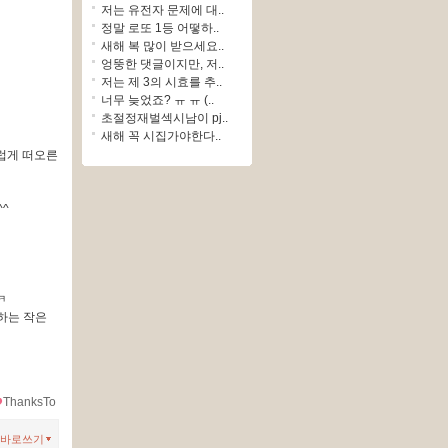
저는 유전자 문제에 대..
정말 로또 1등 어떻하..
새해 복 많이 받으세요..
엉뚱한 댓글이지만, 저..
저는 제 3의 시효를 추..
너무 늦었죠? ㅠ ㅠ (..
초절정재벌섹시남이 pj..
새해 꼭 시집가야한다..
럽게 떠오른
^
ㅋ
하는 작은
ThanksTo
바로쓰기