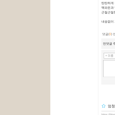
탄탄하게 
맥파든과 
근질근질한데
내숭없이 
댓글(
0
)
먼댓글 주
엄청
https://bl