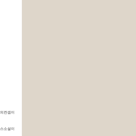
주의컨셉이
맨스소설이