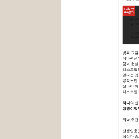
빛과 그림
뒤바뀐신
꿈과 현실
웨스트필
열다섯 명
공작부인
살아야 하
웨스트필드
하녀의 신
왕명이었지
워낙 추천
전쟁영웅인
식상한 중