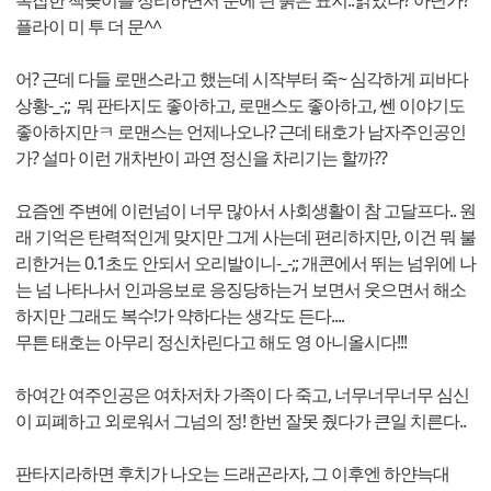
복잡한 책꽂이를 정리하면서 눈에 띈 붉은 표지..읽었나? 아닌가?
플라이 미 투 더 문^^
어? 근데 다들 로맨스라고 했는데 시작부터 죽~ 심각하게 피바다
상황-_-;; 뭐 판타지도 좋아하고, 로맨스도 좋아하고, 쎈 이야기도
좋아하지만ㅋ 로맨스는 언제나오나? 근데 태호가 남자주인공인
가? 설마 이런 개차반이 과연 정신을 차리기는 할까??
요즘엔 주변에 이런넘이 너무 많아서 사회생활이 참 고달프다.. 원
래 기억은 탄력적인게 맞지만 그게 사는데 편리하지만, 이건 뭐 불
리한거는 0.1초도 안되서 오리발이니-_-;; 개콘에서 뛰는 넘위에 나
는 넘 나타나서 인과응보로 응징당하는거 보면서 웃으면서 해소
하지만 그래도 복수!가 약하다는 생각도 든다....
무튼 태호는 아무리 정신차린다고 해도 영 아니올시다!!!
하여간 여주인공은 여차저차 가족이 다 죽고, 너무너무너무 심신
이 피폐하고 외로워서 그넘의 정! 한번 잘못 줬다가 큰일 치른다..
판타지라하면 후치가 나오는 드래곤라자, 그 이후엔 하얀늑대