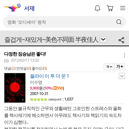
즐겁게~재밌게~美色不同面 半夜佳人
다정한 짐승남은 좋다!
메뉴
pjy 2012/02/17 13:32
2
0
0
댓글 (
)
먼댓글 (
)
좋아요 (
)
플라이 미 투 더 문 1
이수영
9,900
원 (
10%
↓
550
)
2007-10-31
: 1,637
그동안 불규칙적인 근무와 생활패턴 그로인한 스트레스와 울화
를 책사재기에 해소하면서 아무래도 책사기와 책읽기의 속도차
이가 심했다..