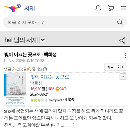
hell님의 서재
빛이 이끄는 곳으로 - 백희성
메뉴
hellas 2024/10/16 20:58
2
0
7
댓글 (
)
먼댓글 (
)
좋아요 (
)
빛이 이끄는 곳으로
백희성
16,920
원 (
10%
↓
940
)
2024-08-21
: 6,625
sns에 붐업되는 책에 홀리지 말자 다짐을 해도 뭔가 하나라도 끌
리는 포인트만 있으면 혹시나 하고 또 낚이게 되는것 같다.
진짜.... 좀 고쳐야할 부분. (내가....ㅡㅡ)