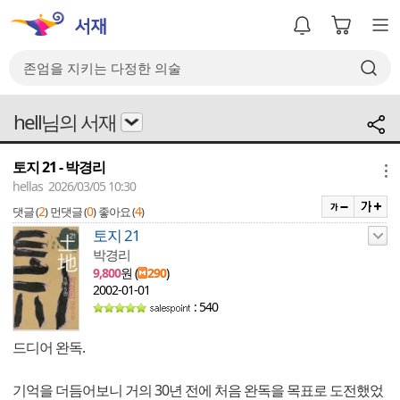
hell님의 서재
토지 21 - 박경리
메뉴
hellas 2026/03/05 10:30
2
0
4
댓글 (
)
먼댓글 (
)
좋아요 (
)
토지 21
박경리
9,800
원 (
290
)
2002-01-01
: 540
드디어 완독.
기억을 더듬어보니 거의 30년 전에 처음 완독을 목표로 도전했었