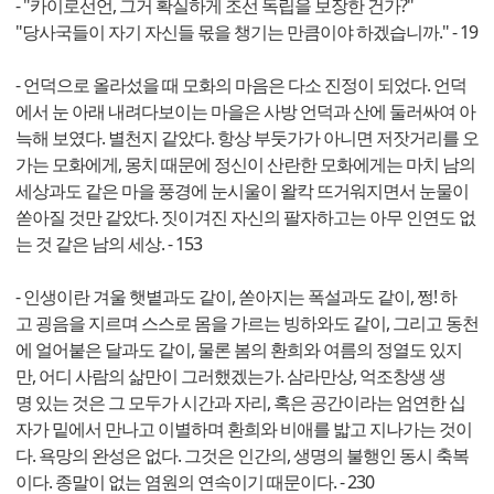
- "카이로선언, 그거 확실하게 조선 독립을 보장한 건가?"
"당사국들이 자기 자신들 몫을 챙기는 만큼이야 하겠습니까." - 19
- 언덕으로 올라섰을 때 모화의 마음은 다소 진정이 되었다. 언덕
에서 눈 아래 내려다보이는 마을은 사방 언덕과 산에 둘러싸여 아
늑해 보였다. 별천지 같았다. 항상 부둣가가 아니면 저잣거리를 오
가는 모화에게, 몽치 때문에 정신이 산란한 모화에게는 마치 남의
세상과도 같은 마을 풍경에 눈시울이 왈칵 뜨거워지면서 눈물이
쏟아질 것만 같았다. 짓이겨진 자신의 팔자하고는 아무 인연도 없
는 것 같은 남의 세상. - 153
- 인생이란 겨울 햇볕과도 같이, 쏟아지는 폭설과도 같이, 쩡! 하
고 굉음을 지르며 스스로 몸을 가르는 빙하와도 같이, 그리고 동천
에 얼어붙은 달과도 같이, 물론 봄의 환희와 여름의 정열도 있지
만, 어디 사람의 삶만이 그러했겠는가. 삼라만상, 억조창생 생
명 있는 것은 그 모두가 시간과 자리, 혹은 공간이라는 엄연한 십
자가 밑에서 만나고 이별하며 환희와 비애를 밟고 지나가는 것이
다. 욕망의 완성은 없다. 그것은 인간의, 생명의 불행인 동시 축복
이다. 종말이 없는 염원의 연속이기 때문이다. - 230