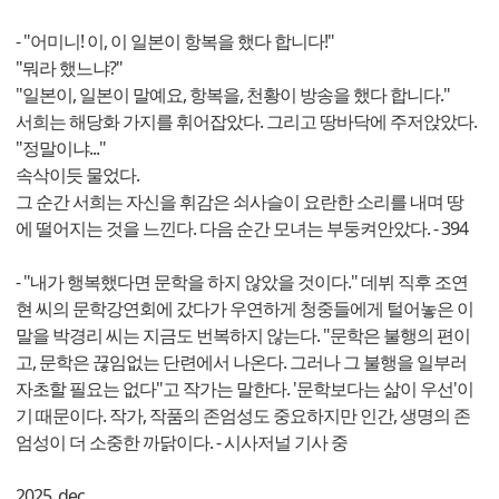
- "어미니! 이, 이 일본이 항복을 했다 합니다!"
"뭐라 했느냐?"
"일본이, 일본이 말예요, 항복을, 천황이 방송을 했다 합니다."
서희는 해당화 가지를 휘어잡았다. 그리고 땅바닥에 주저앉았다.
"정말이냐..."
속삭이듯 물었다.
그 순간 서희는 자신을 휘감은 쇠사슬이 요란한 소리를 내며 땅
에 떨어지는 것을 느낀다. 다음 순간 모녀는 부둥켜안았다. - 394
- "내가 행복했다면 문학을 하지 않았을 것이다." 데뷔 직후 조연
현 씨의 문학강연회에 갔다가 우연하게 청중들에게 털어놓은 이
말을 박경리 씨는 지금도 번복하지 않는다. "문학은 불행의 편이
고, 문학은 끊임없는 단련에서 나온다. 그러나 그 불행을 일부러
자초할 필요는 없다"고 작가는 말한다. '문학보다는 삶이 우선'이
기 때문이다. 작가, 작품의 존엄성도 중요하지만 인간, 생명의 존
엄성이 더 소중한 까닭이다. - 시사저널 기사 중
2025. dec.