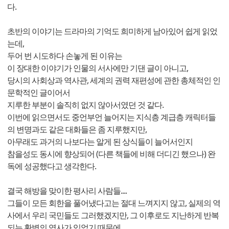
다.
초반의 이야기는 드라마의 기억도 희미하게 남아있어 쉽게 읽었
는데,
두어 번 시도하다 손놓게 된 이유는
이 장대한 이야기가 인물의 서사에만 기댄 글이 아니고,
당시의 사회상과 역사관, 세계의 권력 재편성에 관한 총체적인 인
문학적인 글이어서
지루한 부분이 솔직히 없지 않아서였던 것 같다.
이번에 읽으면서도 중언부언 늘어지는 지식층 계급층 캐릭터들
의 변명과도 같은 대화들은 좀 지루했지만,
아무래도 과거의 나보다는 알게 된 상식들이 늘어서인지
참을성도 동시에 향상되어 (다른 책들에 비해 더디긴 했으나) 완
독에 성공했다고 생각한다.
결국 해방을 맞이한 평사리 사람들....
그들이 모든 회한을 풀어냈다고는 절대 느껴지지 않고, 실제의 역
사에서 우리 국민들도 그러했겠지만, 그 이후로도 지난하게 반복
되는 홧병의 역사가 있었기 때문에