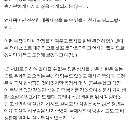
홀가분하게 마지막 장을 덮게 되지는 않는다.
언제쯤이면 진정한 대동세상을 볼 수 있을지 현재도 뭐... 그렇지
만...
이런 복잡다단한 감정을 제쳐두고 토지를 한번 완전히 읽어냈다
는 점이 스스로 대견하므로 셀프 토닥토닥하고 언제가 될지 모르
겠지만 재독도 도전해 보겠다고 다짐. :)
- 최서희로 인하여 돌이킬 수 없는 깊은 상처를 받은 상현은 일본
으로 유학하고 오라는 부친의 당부도 있었고 해서 귀국했다. 그것
은 지극히 형식적인 것이었지만 동경서 몇 해 공부는 했고 심장
이 폭발할 것만 같았던 삼일 민족 봉기를 겪었으며 신문사 기자 생
활, 소설을 발표하기도 했다. 그러나 독립 쟁취를 위하여 일어섰
던 조선민족의 절규가 허사로 끝나고 만 삼일운동은 많은 청년들
에게 좌절과 허무감을 안겨주었다. 국제사회의 냉엄하고도 그 비
정함에 얼마나 절치부심하였는가. - 12