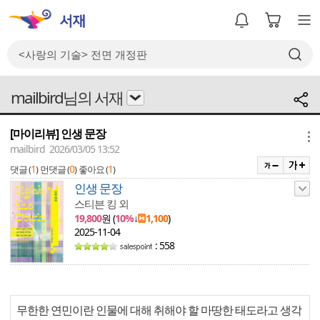
mailbird님의 서재
[마이리뷰] 인생 문장
메뉴
mailbird 2026/03/05 13:52
1
0
1
댓글 (
)
먼댓글 (
)
좋아요 (
)
인생 문장
스티븐 킹 외
19,800
원 (
10%
↓
1,100
)
2025-11-04
: 558
무한한 연민이란 인물에 대해 취해야 할 마땅한 태도라고 생각