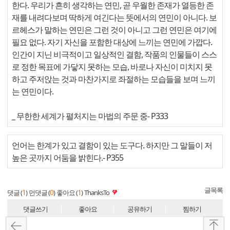
한다. 우리가 흔히 생각하는 연민, 곧 우월한 존재가 열등한 존
재를 내려다보며 딱하게 여긴다는 뜻에서의 연민이 아니다. 보
르헤스가 말하는 연민은 그런 것이 아니고 그런 연민은 여기에
필요 없다. 자기 자신을 포함한 대상에 느끼는 연민에 가깝다.
인간이 지닌 비극적이고 일상적인 결함, 작품의 인물들이 스스
로 정한 목표에 가닿지 못하는 모습, 바로나 자신이 미치지 못
하고 주저앉는 것과 마찬가지로 좌절하는 모습들을 보며 느끼
는 연민이다.
_ 무한한 세계가 펼처지는 마법의 주문 중
- P333
언어는 한계가 있고 결함이 있는 도구다. 하지만 그 말들이 저
높은 곳까지 어둠을 밝힌다.
- P355
글목록
1
0
1
댓글 (
)
먼댓글 (
)
좋아요 (
)
ThanksTo
댓글쓰기
좋아요
공유하기
찜하기