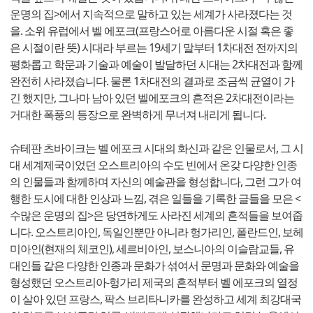
운명의 집>에서 지속적으로 말하고 있는 세계가 사라졌다는 것
을. 소위 유럽에서 벨 에포크(프랑스어로 아름다운 시절 혹은 좋
은 시절이란 뜻) 시대라 부르는 19세기 말부터 1차대전 전까지의
평화롭고 학문과 기술과 예술이 발달하던 시대는 2차대전과 함께
완전히 사라졌습니다. 물론 1차대전의 결과로 조금씩 균열이 가
긴 했지만, 그나마 남아 있던 벨에포크의 흔적은 2차대전이라는
거대한 폭풍의 등장으로 완벽하게 무너져 내리게 됩니다.
슈테판 츠바이크는 벨 에포크 시대의 화신과 같은 인물로서, 그 시
대 세계제국이었던 오스트리아의 수도 빈에서 온갖 다양한 인종
의 인물들과 함께하며 자신의 예술관을 형성합니다, 그런 그가 여
행한 도시에 대한 인상과 느낌, 겪은 일들을 기록한 글들을 모은 <
수많은 운명의 집>은 당연하게도 사라진 세계의 흔적들을 보여줍
니다. 오스트리아인, 독일인뿐만 아니라 헝가리인, 폴란드인, 보헤
미아인(현재의 체코인), 세르비아인, 보스니아의 이슬람교들, 유
대인들 같은 다양한 인종과 문화가 섞여서 문명과 문화와 예술을
형성했던 오스트리아-헝가리 제국의 흔적부터 벨 에포크의 열정
이 살아 있던 프랑스, 팍스 브리타니카를 완성하고 세계 최강대국