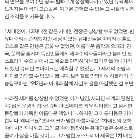
의 면모를 보여주던 영국, 발빠르게 성장해나가고 있던 뉴욕에서
느껴지는 미국의 모습들은, 지금은 경험할 수 없는 그 시절의 사라
진 조각들로 가득합니다.
1차대전이나 2차대전 같은 거대한 전쟁은 상상할 수도 없었던, 반
유대주의는 존재했지만 세상의 모든 유대인들을 죽이려는 홀로
코스트 같은 만행은 꿈꿀 수 없었던, 아름다운 음악과 오페라, 연
극, 문학을 즐기며 독인인들에게 쾌락주의자들이라고 불리던 오
스트리아 수도 빈에서 그 예술을 만끽하며서 같이 만들어나가기
도 했던 슈테판 츠바이크는 예측할 수 없었던, 그 세계의 소멸과
파괴를 감당할 수 없었나 봅니다. 브라질로 망명하여 히틀러가 승
승장구하던 1942년과 아내와 함께 자살로 생을 마감했던 걸 보면.
사라진 세계를 상상할 수 없었던 이가 남긴, 사라진 세계의 편린인
<수많은 운명의 집>은 슈테판 츠바이크 특유의 아름답고 섬세한
문장들이 가득한 아름다운 책입니다. 하지만 그 아름다움은 기이
합니다. 왜냐구요? 츠바이크가 말한 아름다움은 2차대전의 포화
속에 사라지니까요. 그의 글 속에 등장하는 유대인들은 수용소로
끌려가 삶을 마칠 것이고, 그가 말한 오스트리아 제국은 1차 대전