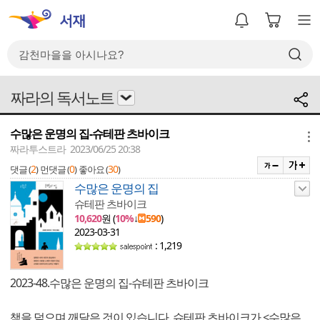
짜라의 독서노트
수많은 운명의 집-슈테판 츠바이크
메뉴
짜라투스트라 2023/06/25 20:38
2
0
30
댓글 (
)
먼댓글 (
)
좋아요 (
)
수많은 운명의 집
슈테판 츠바이크
10,620
원 (
10%
↓
590
)
2023-03-31
: 1,219
2023-48.수많은 운명의 집-슈테판 츠바이크
책을 덮으며 깨달은 것이 있습니다. 슈테판 츠바이크가 <수많은