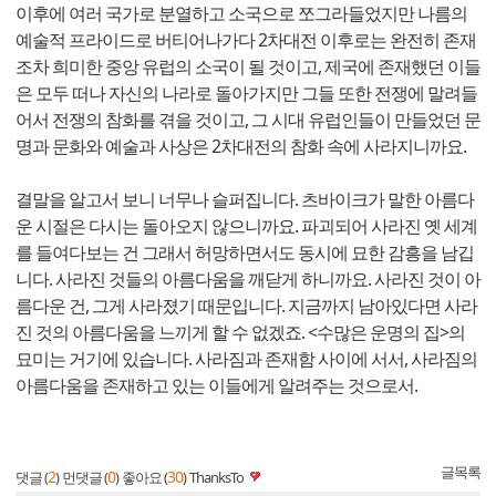
이후에 여러 국가로 분열하고 소국으로 쪼그라들었지만 나름의
예술적 프라이드로 버티어나가다 2차대전 이후로는 완전히 존재
조차 희미한 중앙 유럽의 소국이 될 것이고, 제국에 존재했던 이들
은 모두 떠나 자신의 나라로 돌아가지만 그들 또한 전쟁에 말려들
어서 전쟁의 참화를 겪을 것이고, 그 시대 유럽인들이 만들었던 문
명과 문화와 예술과 사상은 2차대전의 참화 속에 사라지니까요.
결말을 알고서 보니 너무나 슬퍼집니다. 츠바이크가 말한 아름다
운 시절은 다시는 돌아오지 않으니까요. 파괴되어 사라진 옛 세계
를 들여다보는 건 그래서 허망하면서도 동시에 묘한 감흥을 남깁
니다. 사라진 것들의 아름다움을 깨닫게 하니까요. 사라진 것이 아
름다운 건, 그게 사라졌기 때문입니다. 지금까지 남아있다면 사라
진 것의 아름다움을 느끼게 할 수 없겠죠. <수많은 운명의 집>의
묘미는 거기에 있습니다. 사라짐과 존재함 사이에 서서, 사라짐의
아름다움을 존재하고 있는 이들에게 알려주는 것으로서.
글목록
2
0
30
댓글 (
)
먼댓글 (
)
좋아요 (
)
ThanksTo