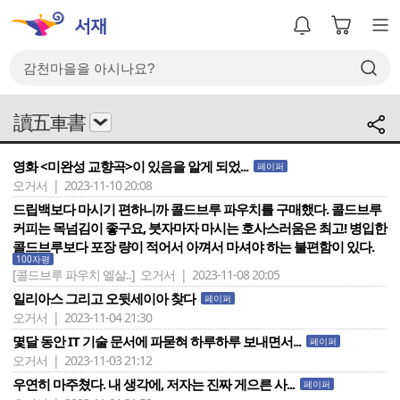
讀五車書
영화 <미완성 교향곡>이 있음을 알게 되었...
페이퍼
오거서 | 2023-11-10 20:08
드립백보다 마시기 편하니까 콜드브루 파우치를 구매했다. 콜드브루
커피는 목넘김이 좋구요, 붓자마자 마시는 호사스러움은 최고! 병입한
콜드브루보다 포장 량이 적어서 아껴서 마셔야 하는 불편함이 있다.
100자평
[콜드브루 파우치 엘살..]
오거서 | 2023-11-08 20:05
일리아스 그리고 오뒷세이아 찾다
페이퍼
오거서 | 2023-11-04 21:30
몇달 동안 IT 기술 문서에 파묻혀 하루하루 보내면서...
페이퍼
오거서 | 2023-11-03 21:12
우연히 마주쳤다. 내 생각에, 저자는 진짜 게으른 사...
페이퍼