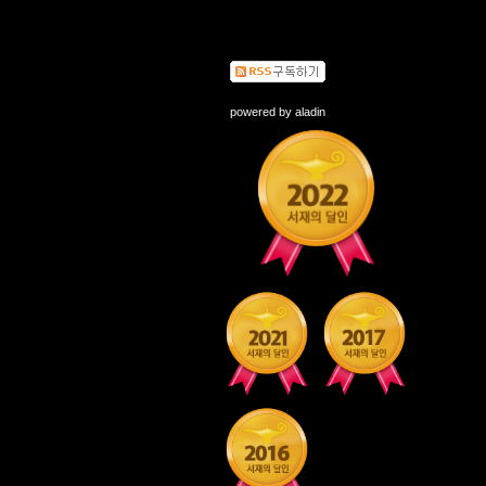
powered by
aladin