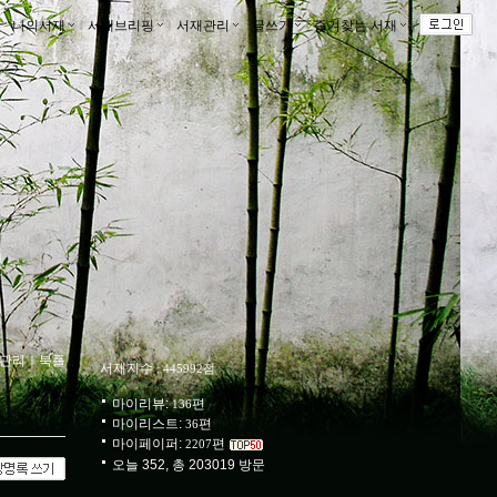
나의서재
ｌ
서재브리핑
ｌ
서재관리
ｌ
글쓰기
ｌ
즐겨찾는 서재
ｌ
관리
ｌ
북플
서재지수
: 445992점
마이리뷰:
편
136
마이리스트:
편
36
마이페이퍼:
편
2207
오늘 352, 총 203019 방문