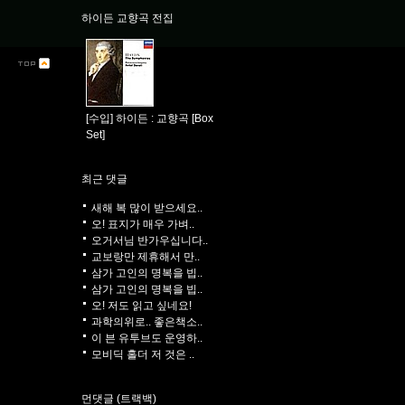
하이든 교향곡 전집
[수입] 하이든 : 교향곡 [Box
Set]
최근 댓글
새해 복 많이 받으세요..
오! 표지가 매우 가벼..
오거서님 반가우십니다..
교보랑만 제휴해서 만..
삼가 고인의 명복을 빕..
삼가 고인의 명복을 빕..
오! 저도 읽고 싶네요!
과학의위로.. 좋은책소..
이 븐 유투브도 운영하..
모비딕 홀더 저 것은 ..
먼댓글 (트랙백)