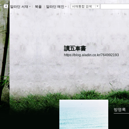
알라딘 서재
ｌ
북플
ｌ
알라딘 메인
ｌ
서재통합 검색
讀五車書
https://blog.aladin.co.kr/764992193
방명록