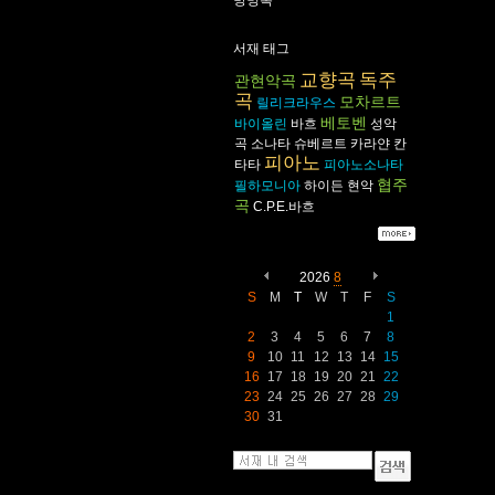
방명록
서재 태그
교향곡
독주
관현악곡
곡
모차르트
릴리크라우스
베토벤
바이올린
바흐
성악
곡
소나타
슈베르트
카라얀
칸
피아노
타타
피아노소나타
협주
필하모니아
하이든
현악
곡
C.P.E.바흐
2026
8
S
M
T
W
T
F
S
1
2
3
4
5
6
7
8
9
10
11
12
13
14
15
16
17
18
19
20
21
22
23
24
25
26
27
28
29
30
31