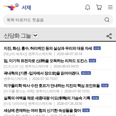
산당화 그늘
지진, 화산, 홍수, 허리케인 등의 실상과 우리의 대응 자세
리뷰
[재난의 세계사]
벤투의스케치북 | 2026-08-07 20:18
밈, 이기적 유전자로 신(神)을 오독하는 리처드 도킨스
리뷰
[도킨스의 신]
벤투의스케치북 | 2026-08-03 04:55
곽내혁의 [기론 -입자에서 장으로]을 읽어야겠다.
페이퍼
벤투의스케치북 | 2026-07-30 15:07
지구물리학 박사 수잔 호프가 안내하는 지진의 핵심 포인트들
리뷰
[지구를 흔드는 과학]
벤투의스케치북 | 2026-07-30 10:52
실록의 여백을 채운 세종대왕 이도(李裪)의 가슴속 기록
리뷰
[이도 다이어리]
벤투의스케치북 | 2026-07-28 20:56
세상에 존재하는 여러 힘의 신기한 속성들을 찾아
리뷰
[물리적 힘]
벤투의스케치북 | 2026-07-25 18:05