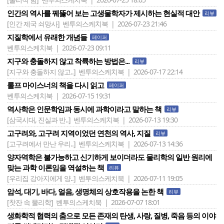
인간의 역사를 꿰뚫어 보는 고생물학자가 제시하는 현실적 대안
리뷰
[인간 제국 쇠망사]
벤투의스케치북 | 2026-07-23 21:46
지질학에서 유래한 개념들
페이퍼
벤투의스케치북 | 2026-07-23 09:11
지구와 충돌하지 않고 착륙하는 방법은...
리뷰
[지구와 충돌하지 않고..]
벤투의스케치북 | 2026-07-17 22:14
롤프 마이스너의 책을 다시 읽고
페이퍼
벤투의스케치북 | 2026-07-15 19:31
역사학은 인문학임과 동시에 과학이라고 말하는 책
리뷰
[삼국시대, 진실과 반..]
벤투의스케치북 | 2026-07-13 19:30
고구려와, 고구려 지역이었던 연천의 역사, 지질
리뷰
[고구려에서 만난 우리..]
벤투의스케치북 | 2026-07-13 14:36
양자역학은 불가능하고 신기하게 보이더라도 물리학의 일반 원리에
맞는 과학 이론임을 역설하는 책
리뷰
[우리집 강아지에게 양..]
벤투의스케치북 | 2026-07-11 19:05
암석, 대기, 바다, 얼음, 생명체의 상호작용을 논한 책
리뷰
[찻잔 속 물리학]
벤투의스케치북 | 2026-07-07 18:01
생화학적 협력의 춤으로 모든 존재의 탄생, 사랑, 질병, 죽음 등의 이야