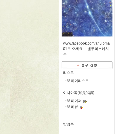
www.facebook.com/anuloma
01로 오세요.. -
벤투의스케치
북
리스트
마이리스트
여시아독(如是我讀)
페이퍼
리뷰
방명록