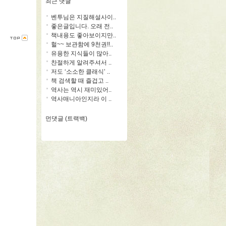
최근 댓글
벤투님은 지질해설사이..
좋은글입니다. 오래 전..
책내용도 좋아보이지만..
헐~~ 보관함에 9천권!!..
유용한 지식들이 많아..
찬절하게 알려주셔서 ..
저도 ‘소소한 클래식’ ..
책 검색할 때 즐겁고 ..
역사는 역시 재미있어..
역사매니아인지라 이 ..
먼댓글 (트랙백)