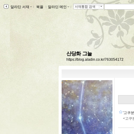
알라딘 서재
ｌ
북플
ｌ
알라딘 메인
ｌ
서재통합 검색
산당화 그늘
https://blog.aladin.co.kr/763054172
'고쿠분
<고쿠