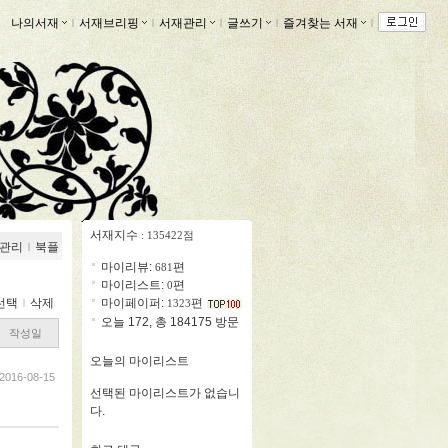
나의서재
ｌ
서재브리핑
ｌ
서재관리
ｌ
글쓰기
ｌ
즐겨찾는 서재
ｌ
서재지수
: 135422점
관리
ｌ
북플
마이리뷰:
편
681
마이리스트:
편
0
선택
ｌ
삭제
마이페이퍼:
편
1323
오늘 172, 총 184175 방문
작성일
오늘의 마이리스트
2016-08-15
선택된 마이리스트가 없습니
다.