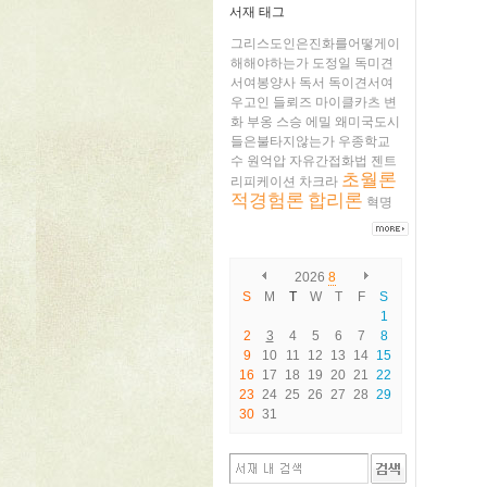
서재 태그
그리스도인은진화를어떻게이
해해야하는가
도정일
독미견
서여봉양사
독서
독이견서여
우고인
들뢰즈
마이클카츠
변
화
부옹
스승
에밀
왜미국도시
들은불타지않는가
우종학교
수
원억압
자유간접화법
젠트
초월론
리피케이션
차크라
적경험론
합리론
혁명
2026
8
S
M
T
W
T
F
S
1
2
3
4
5
6
7
8
9
10
11
12
13
14
15
16
17
18
19
20
21
22
23
24
25
26
27
28
29
30
31