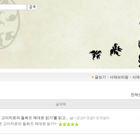
글보기
ｌ
서재브리핑
ｌ
서재
전체
글제목
 고이치로의 들뢰즈 제대로 읽기'를 읽고...
(공감6 댓글0 먼댓글0)
분 고이치로의 들뢰즈 제대로 읽기>