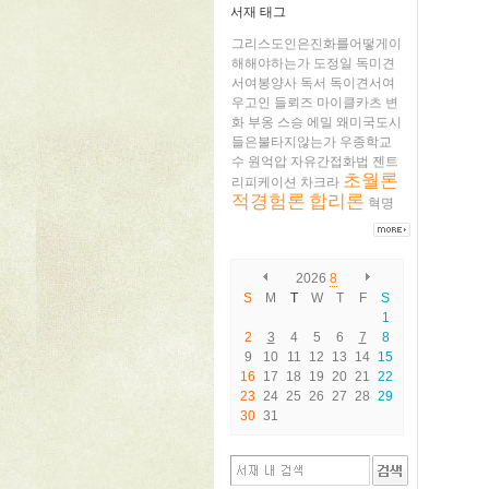
서재 태그
그리스도인은진화를어떻게이
해해야하는가
도정일
독미견
서여봉양사
독서
독이견서여
우고인
들뢰즈
마이클카츠
변
화
부옹
스승
에밀
왜미국도시
들은불타지않는가
우종학교
수
원억압
자유간접화법
젠트
초월론
리피케이션
차크라
적경험론
합리론
혁명
2026
8
S
M
T
W
T
F
S
1
2
3
4
5
6
7
8
9
10
11
12
13
14
15
16
17
18
19
20
21
22
23
24
25
26
27
28
29
30
31