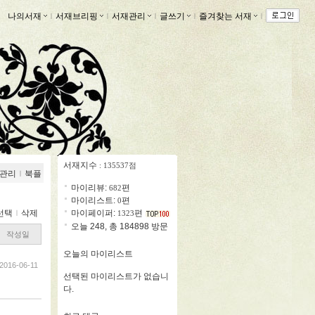
나의서재
ｌ
서재브리핑
ｌ
서재관리
ｌ
글쓰기
ｌ
즐겨찾는 서재
ｌ
서재지수
: 135537점
관리
ｌ
북플
마이리뷰:
편
682
마이리스트:
편
0
선택
ｌ
삭제
마이페이퍼:
편
1323
오늘 248, 총 184898 방문
작성일
오늘의 마이리스트
2016-06-11
선택된 마이리스트가 없습니
다.