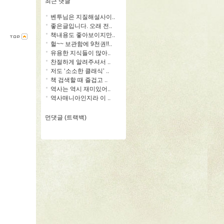
최근 댓글
벤투님은 지질해설사이..
좋은글입니다. 오래 전..
책내용도 좋아보이지만..
헐~~ 보관함에 9천권!!..
유용한 지식들이 많아..
찬절하게 알려주셔서 ..
저도 ‘소소한 클래식’ ..
책 검색할 때 즐겁고 ..
역사는 역시 재미있어..
역사매니아인지라 이 ..
먼댓글 (트랙백)