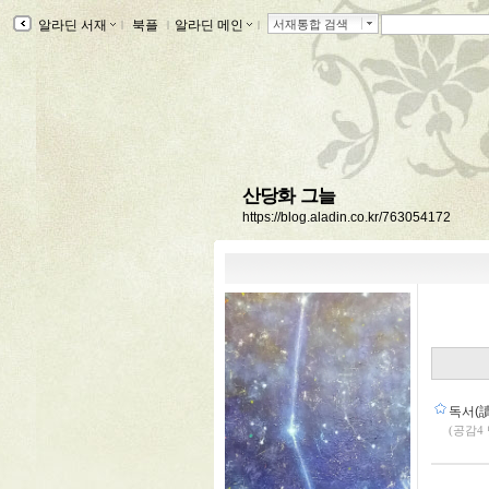
알라딘 서재
ｌ
북플
ｌ
알라딘 메인
ｌ
서재통합 검색
산당화 그늘
https://blog.aladin.co.kr/763054172
독서(讀
(공감4