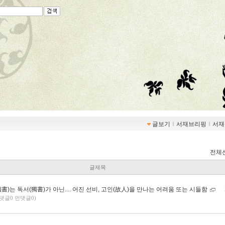
글보기
ｌ
서재브리핑
ｌ
서재
전체
글제목
書)는 독서(獨書)가 아닌.... 어진 선비, 고인(故人)을 만나는 어려움 또는 시들함
 댓글0 먼댓글0)