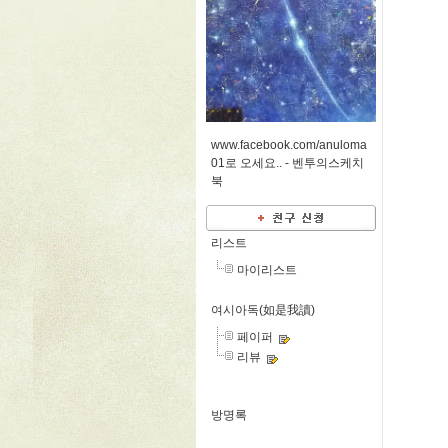
www.facebook.com/anuloma
01로 오세요.. -
벤투의스케치
북
리스트
마이리스트
여시아독(如是我讀)
페이퍼
리뷰
방명록