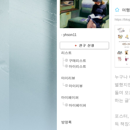
여행
https://bl
-
yhson11
리스트
구매리스트
마이리스트
누구나 
마이리뷰
별했지만
마이리뷰
돌며 모
마이페이퍼
하는 글
마이페이퍼
포스터,
방명록
득 책장