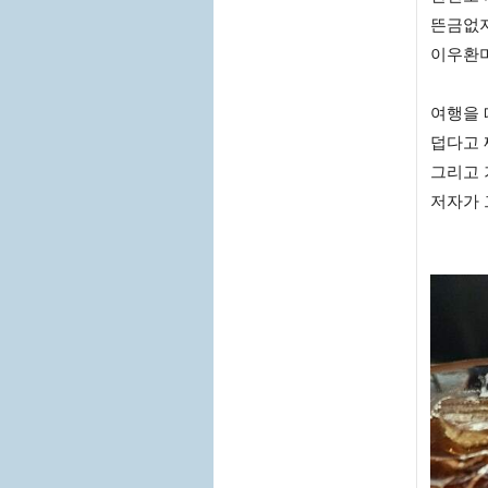
뜬금없지
이우환
여행을
덥다고 
그리고 
저자가 