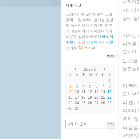
사적이고
서재 태그
지나간 
교양심리학
교양인문학
교양
상에 실
철학
그림에세이
김미경
김영
하
독서에세이
무라카미하루
키
미술이야기
사이토다카시
저자는 
산문집
성공학
에세이
에세이
추천
이소영
인문학
자기계발
니아를 
책
정여울
책리뷰
았지만,
는 것을
물건들은
2026
8
S
M
T
W
T
F
S
1
이 책에
2
3
4
5
6
7
8
9
10
11
12
13
14
15
도시부터
16
17
18
19
20
21
22
리 앤』
23
24
25
26
27
28
29
30
31
여하며 
흔치 않
의 감정
<인터넷