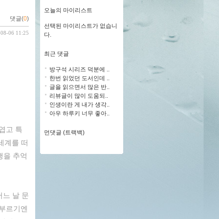
오늘의 마이리스트
댓글(
0
)
선택된 마이리스트가 없습니
-08-06 11:25
다.
최근 댓글
방구석 시리즈 덕분에 ..
한번 읽었던 도서인데 ..
글을 읽으면서 많은 반..
리뷰글이 많이 도움되..
인생이란 게 내가 생각..
아우 하루키 너무 좋아..
엽고 특
먼댓글 (트랙백)
 세계를 떠
행을 추억
어느 날 문
 부르기엔