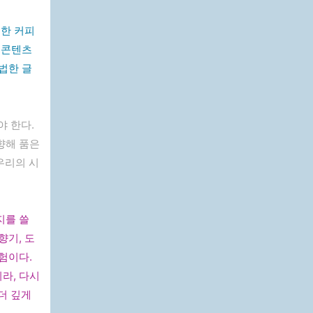
뜻한 커피
 콘텐츠
법한 글
 한다.
향해 품은
우리의 시
지를 쓸
향기, 도
험이다.
라, 다시
 더 깊게