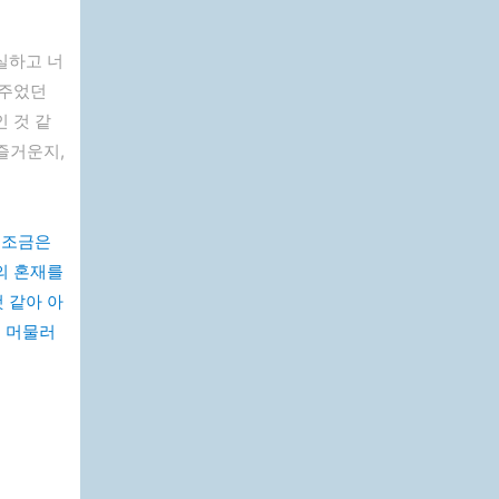
실하고 너
 주었던
 것 같
 즐거운지,
 조금은
의 혼재를
 같아 아
도 머물러