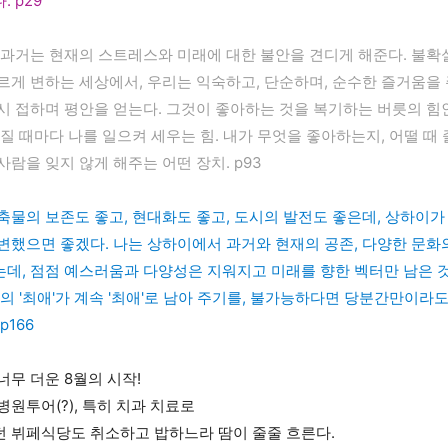
 p29
 과거는 현재의 스트레스와 미래에 대한 불안을 견디게 해준다. 불확
르게 변하는 세상에서, 우리는 익숙하고, 단순하며, 순수한 즐거움을
시 접하며 평안을 얻는다. 그것이 좋아하는 것을 복기하는 버릇의 힘인
너질 때마다 나를 일으켜 세우는 힘. 내가 무엇을 좋아하는지, 어떨 때
사람을 잊지 않게 해주는 어떤 장치. p93
축물의 보존도 좋고, 현대화도 좋고, 도시의 발전도 좋은데, 상하이가
변했으면 좋겠다. 나는 상하이에서 과거와 현재의 공존, 다양한 문화
데, 점점 예스러움과 다양성은 지워지고 미래를 향한 벡터만 남은 것
나의 '최애'가 계속 '최애'로 남아 주기를, 불가능하다면 당분간만이라
p166
너무 더운 8월의 시작!
병원투어(?), 특히 치과 치료로
 뷔페식당도 취소하고 밥하느라 땀이 줄줄 흐른다.