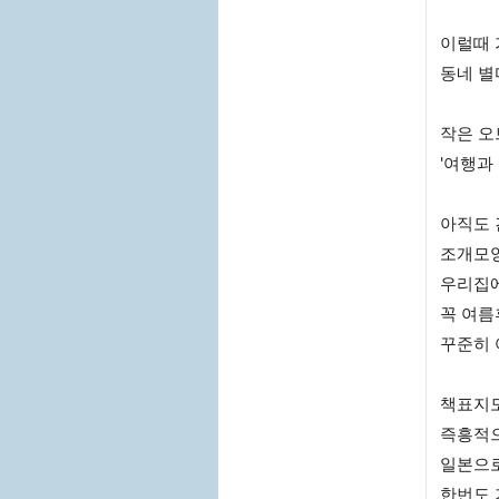
이럴때 
동네 별
작은 오
'여행과
아직도 
조개모양
우리집에
꼭 여
꾸준히 
책표지도
즉흥적으
일본으로
한번도 