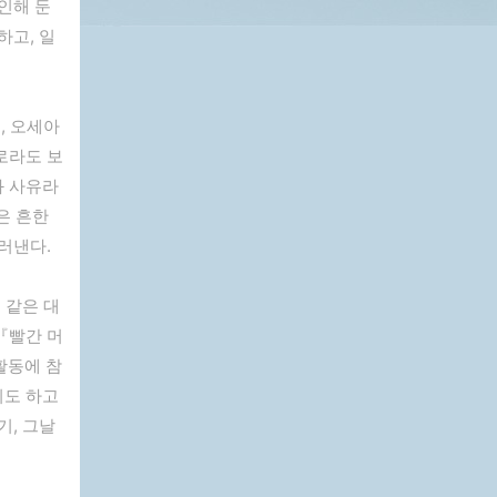
인해 둔
하고, 일
, 오세아
로라도 보
과 사유라
은 흔한
러낸다.
 같은 대
『빨간 머
활동에 참
기도 하고
기, 그날