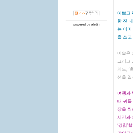
예쁘고 
한 잔 
powered by
aladin
는 이미
을 쓰고 
예술은 
그리고 
의도, 
선을 일
여행과 
때 귀를
장을 찍
시간과 
‘경험’