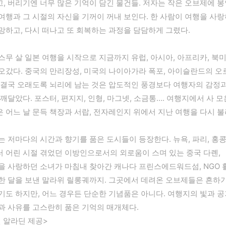
, 버리기엔 너무 많은 기억이 담긴 물건들. 저자는 작은 오브제에 봉
여행과 그 시절의 자신을 기꺼이 꺼내 보인다. 한 사람이 여행을 사랑
망하고, 다시 떠나고 또 회복하는 과정을 담담하게 그렸다.
스무 살 일본 여행을 시작으로 지금까지 유럽, 아시아, 아프리카, 북미
오갔다. 중국의 만리장성, 미국의 나이아가라 폭포, 아이슬란드의 오
 결국 오래도록 뇌리에 남는 것은 압도적인 풍경보다 여행자의 감정
 깨달았다. 포스터, 편지지, 인형, 마그넷, 소금통…. 여행지에서 사 모
 어느 날 문득 책장과 서랍, 전자레인지 위에서 지난 여행을 다시 불
는 저마다의 시간과 향기를 품은 도시들이 등장한다. 뉴욕, 파리, 홍콩
 어린 시절 겪었던 이방인으로서의 외로움이 스며 있는 중국 다롄, 
을 사랑하던 소녀가 마침내 찾아간 캐나다 프린스에드워드섬, NGO 
한 달을 보낸 말라위 릴롱궤까지. 그곳에서 데려온 오브제들은 흔하
기도 하지만, 어느 경우든 단순한 기념품은 아니다. 여행지의 빛과 공
과 사유를 고스란히 품은 기억의 매개체다.
 알라딘 제공>