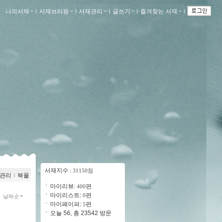
나의서재
ｌ
서재브리핑
ｌ
서재관리
ｌ
글쓰기
ｌ
즐겨찾는 서재
ｌ
서재지수
: 31150점
관리
ｌ
북플
마이리뷰:
편
400
마이리스트:
편
0
날짜순
마이페이퍼:
편
5
오늘 56, 총 23542 방문