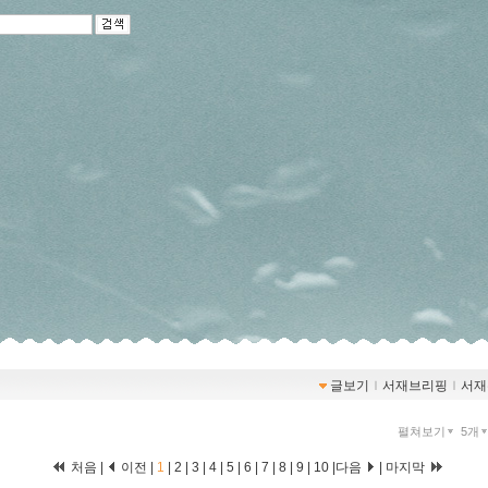
글보기
ｌ
서재브리핑
ｌ
서재
펼쳐보기
5개
처음 |
이전 |
1
|
2
|
3
|
4
|
5
|
6
|
7
|
8
|
9
|
10
|
다음
|
마지막