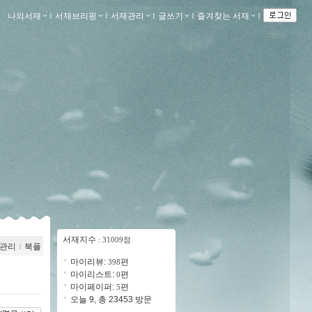
나의서재
ｌ
서재브리핑
ｌ
서재관리
ｌ
글쓰기
ｌ
즐겨찾는 서재
ｌ
서재지수
: 31009점
관리
ｌ
북플
마이리뷰:
편
398
마이리스트:
편
0
마이페이퍼:
편
5
오늘 9, 총 23453 방문