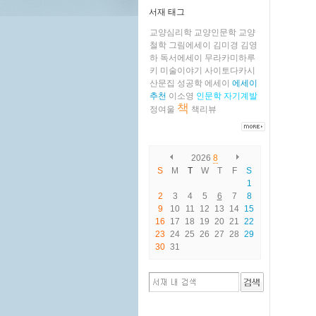
서재 태그
교양심리학
교양인문학
교양
철학
그림에세이
김미경
김영
하
독서에세이
무라카미하루
키
미술이야기
사이토다카시
산문집
성공학
에세이
에세이
추천
이소영
인문학
자기계발
책
정여울
책리뷰
2026
8
S
M
T
W
T
F
S
1
2
3
4
5
6
7
8
9
10
11
12
13
14
15
16
17
18
19
20
21
22
23
24
25
26
27
28
29
30
31